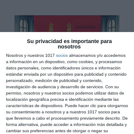
Su privacidad es importante para
nosotros
Nosotros y nuestros 1017
socios
almacenamos y/o accedemos
a información en un dispositivo, como cookies, y procesamos
datos personales, como identificadores únicos e información
estándar enviada por un dispositivo para publicidad y contenido
Modelos Examen PAU
personalizado, medición de publicidad y contenido,
investigación de audiencia y desarrollo de servicios.
Con su
2025 – Navarra
permiso, nosotros y nuestros socios podemos utilizar datos de
localización geográfica precisa e identificación mediante las
19 noviembre 2024
// by
Miguel Olivares
características de dispositivos. Puede hacer clic para otorgarnos
//
Dejar un comentario
su consentimiento a nosotros y a nuestros 1017 socios para
que llevemos a cabo el procesamiento previamente descrito. De
forma alternativa, puede acceder a información más detallada y
Hoy compartimos una serie de modelos de
cambiar sus preferencias antes de otorgar o negar su
examen de la PAU 2025 para la Comunidad Foral