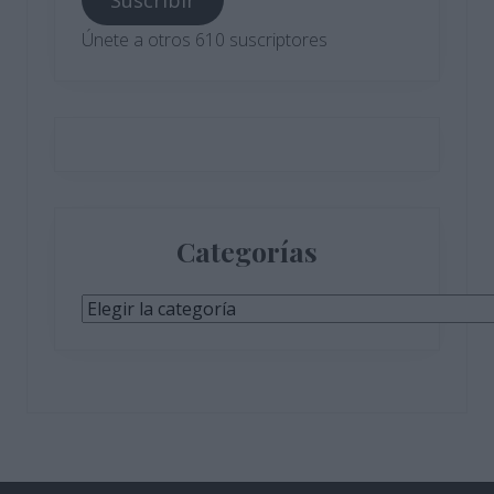
Suscribir
electrónico
Únete a otros 610 suscriptores
Categorías
Categorías