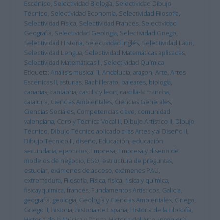
Escénico
,
Selectividad Biología
,
Selectividad Dibujo
Técnico
,
Selectividad Economía
,
Selectividad Filosofía
,
Selectividad Física
,
Selectividad Francés
,
Selectividad
Geografía
,
Selectividad Geología
,
Selectividad Griego
,
Selectividad Historia
,
Selectividad Inglés
,
Selectividad Latin
,
Selectividad Lengua
,
Selectividad Matemáticas aplicadas
,
Selectividad Matemáticas II
,
Selectividad Química
Etiqueta:
Análisis musical II
,
Andalucia
,
aragon
,
Arte
,
Artes
Escénicas II
,
asturias
,
Bachillerato
,
baleares
,
biología
,
canarias
,
cantabria
,
castilla y leon
,
castilla-la mancha
,
cataluña
,
Ciencias Ambientales
,
Ciencias Generales
,
Ciencias Sociales
,
Competencias clave
,
comunidad
valenciana
,
Coro y Técnica Vocal II
,
Dibujo Artístico II
,
Dibujo
Técnico
,
Dibujo Técnico aplicado a las Artes y al Diseño II
,
Dibujo Técnico II
,
diseño
,
Educación
,
educación
secundaria
,
ejercicios
,
Empresa
,
Empresa y diseño de
modelos de negocio
,
ESO
,
estructura de preguntas
,
estudiar
,
exámenes de acceso
,
exámenes PAU
,
extremadura
,
Filosofía
,
Física
,
fisica
,
fisica y quimica
,
fisicayquimica
,
francés
,
Fundamentos Artísticos
,
Galicia
,
geografía
,
geología
,
Geología y Ciencias Ambientales
,
Griego
,
Griego II
,
historia
,
historia de España
,
Historia de la Filosofía
,
Historia de la Música y Danza
,
Historia del Arte
,
ingeniería
,