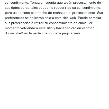
consentimiento.
Tenga en cuenta que algún procesamiento de
de Navarra, diseñados específicamente para
sus datos personales puede no requerir de su consentimiento,
preparar a los estudiantes de Bachillerato en las
pero usted tiene el derecho de rechazar tal procesamiento. Sus
pruebas de acceso a la universidad. Estos
preferencias se aplicarán solo a este sitio web. Puede cambiar
sus preferencias o retirar su consentimiento en cualquier
modelos de examen están alineados con los
momento volviendo a este sitio y haciendo clic en el botón
contenidos oficiales y las nuevas directrices de
"Privacidad" en la parte inferior de la página web.
evaluación de la PAU 2025, proporcionando una
práctica completa y …
Categoría:
Selectividad
,
Selectividad Arte
,
Selectividad Arte
Escénico
,
Selectividad Biología
,
Selectividad Dibujo
Técnico
,
Selectividad Economía
,
Selectividad Filosofía
,
Selectividad Física
,
Selectividad Francés
,
Selectividad
Geografía
,
Selectividad Geología
,
Selectividad Griego
,
Selectividad Historia
,
Selectividad Inglés
,
Selectividad Latin
,
Selectividad Lengua
,
Selectividad Matemáticas aplicadas
,
Selectividad Matemáticas II
,
Selectividad Química
Etiqueta:
Coro y Técnica Vocal II
,
Dibujo Artístico II
,
Dibujo
Técnico aplicado a las Artes y al Diseño II
,
Dibujo Técnico II
,
diseño
,
Educación
,
educación secundaria
,
educación
universitaria
,
ejercicios
,
Empresa y diseño de modelos de