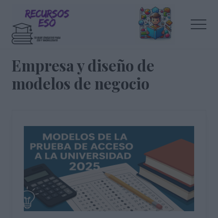
Menu
Saltar
Saltar
al
a
Men
contenido
la
principal
barra
Tu
lateral
blog
Empresa y diseño de
de
principal
modelos de negocio
educación