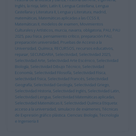
Inglés
,
la rioja
,
latín
,
Latín II
,
Lengua Castellana
,
Lengua
Castellana y Literatura II
,
Lengua y Literatura
,
madrid
,
matemáticas
,
Matemáticas aplicadas a las CCSS II
,
Matemáticas II
,
modelos de examen
,
Movimientos
Culturales y Artísticos
,
murcia
,
navarra
,
obligatoria
,
PAU
,
PAU
2025
,
pau fisica
,
pensamiento crítico
,
preparación PAU
,
preparación universidad
,
Pruebas de Acceso a la
Universidad
,
Química
,
RECURSOS
,
recursos educativos
,
repasar
,
SECUNDARIA
,
Selectividad
,
Selectividad 2025
,
Selectividad Arte
,
Selectividad Arte Escénico
,
Selectividad
Biología
,
Selectividad Dibujo Técnico
,
Selectividad
Economía
,
Selectividad Filosofía
,
Selectividad Física
,
selectividad fisica
,
Selectividad Francés
,
Selectividad
Geografía
,
Selectividad Geología
,
Selectividad Griego
,
Selectividad Historia
,
Selectividad Inglés
,
Selectividad Latin
,
Selectividad Lengua
,
Selectividad Matemáticas aplicadas
,
Selectividad Matemáticas II
,
Selectividad Química Etiqueta:
acceso a la universidad
,
simulacro de exámenes
,
Técnicas
de Expresión gráfico plástica. Ciencias: Biología
,
Tecnología
e Ingeniería II