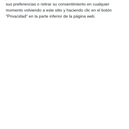
Escénico
,
Selectividad Biología
,
Selectividad Dibujo
sus preferencias o retirar su consentimiento en cualquier
Técnico
,
Selectividad Economía
,
Selectividad Filosofía
,
momento volviendo a este sitio y haciendo clic en el botón
Selectividad Física
,
Selectividad Francés
,
Selectividad
"Privacidad" en la parte inferior de la página web.
Geografía
,
Selectividad Geología
,
Selectividad Griego
,
Selectividad Historia
,
Selectividad Inglés
,
Selectividad Latin
,
Selectividad Lengua
,
Selectividad Matemáticas aplicadas
,
Selectividad Matemáticas II
,
SELECTIVIDAD NAVARRA
,
Selectividad Química