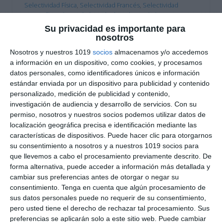
Selectividad Física
,
Selectividad Francés
,
Selectividad
Geografía
,
Selectividad Geología
,
Selectividad Griego
,
Selectividad Historia
,
Selectividad Inglés
,
Selectividad Latin
,
Su privacidad es importante para
Selectividad Lengua
,
Selectividad Matemáticas aplicadas
,
nosotros
Selectividad Matemáticas II
,
Selectividad Química
Nosotros y nuestros 1019
socios
almacenamos y/o accedemos
Etiqueta:
Coro y Técnica Vocal II
,
Dibujo Artístico II
,
Dibujo
a información en un dispositivo, como cookies, y procesamos
Técnico aplicado a las Artes y al Diseño II
,
Dibujo Técnico II
,
datos personales, como identificadores únicos e información
diseño
,
Educación
,
educación secundaria
,
educación
estándar enviada por un dispositivo para publicidad y contenido
universitaria
,
ejercicios
,
Empresa y diseño de modelos de
personalizado, medición de publicidad y contenido,
negocio
,
estructura de preguntas
,
estudiar
,
evaluación
,
evaluación académica
,
EVAU
,
exámenes
,
exámenes de
investigación de audiencia y desarrollo de servicios.
Con su
idiomas
,
exámenes de selectividad
,
exámenes oficiales
,
permiso, nosotros y nuestros socios podemos utilizar datos de
exámenes PAU
,
Física
,
francés
,
Fundamentos Artísticos
,
localización geográfica precisa e identificación mediante las
geografía
,
Geología y Ciencias Ambientales
,
Griego II
,
características de dispositivos. Puede hacer clic para otorgarnos
habilidades analíticas
,
historia
,
historia de España
,
Historia
su consentimiento a nosotros y a nuestros 1019 socios para
de la Filosofía
,
Historia de la Música y Danza
,
Historia del
que llevemos a cabo el procesamiento previamente descrito. De
Arte
,
humanidades
,
Idiomas
,
Inglés
,
Latín II
,
Lengua
forma alternativa, puede acceder a información más detallada y
Castellana y Literatura II
,
literatura
,
matemáticas
,
Matemáticas
cambiar sus preferencias antes de otorgar o negar su
aplicadas a las CCSS II
,
Matemáticas II
,
modelos de examen
,
consentimiento.
Tenga en cuenta que algún procesamiento de
navarra
,
obligatoria
,
PAU 2025
,
PAU NAVARRA
,
RECURSOS
,
sus datos personales puede no requerir de su consentimiento,
recursos educativos
,
repasar
,
SECUNDARIA
,
Selectividad
,
pero usted tiene el derecho de rechazar tal procesamiento. Sus
selectividad aragon
,
Selectividad Arte
,
Selectividad Arte
preferencias se aplicarán solo a este sitio web. Puede cambiar