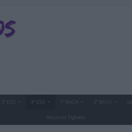
3º ESO
4º ESO
1º BACH
2º BACH
Se
Recursos Digitales