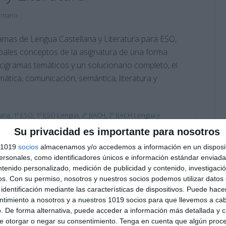
ntario
mas de Lengua Castellana y Literatura para ESO,
ipales conceptos de la asignatura de una forma
ucigramas temáticos y un solucionario completo, el
tica, comunicación, semántica, literatura y
lana
,
1º ESO
,
1º ESO Lengua
,
2º BACH
,
2º BACH Lengua y
º ESO Lengua
,
4º ESO
,
4º ESO Lengua
Su privacidad es importante para nosotros
municación
,
crucigramas de Lengua
,
crucigramas
cios
,
ESO
,
estudiar
,
figuras literarias
,
géneros literarios
,
s 1019
socios
almacenamos y/o accedemos a información en un disposit
 imprimible
,
métrica
,
movimientos literarios
,
obligatoria
,
sonales, como identificadores únicos e información estándar enviada 
recursos ESO
,
repasar
,
SECUNDARIA
,
semántica
,
ntenido personalizado, medición de publicidad y contenido, investigaci
os.
Con su permiso, nosotros y nuestros socios podemos utilizar datos 
identificación mediante las características de dispositivos. Puede hacer
ntimiento a nosotros y a nuestros 1019 socios para que llevemos a ca
. De forma alternativa, puede acceder a información más detallada y 
e otorgar o negar su consentimiento.
Tenga en cuenta que algún proc