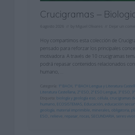
Crucigramas – Biologi
6 agosto 2026
// by
Miguel Olivares
//
Dejar un come
Hoy compartimos esta colección de Crucigra
pensado para reforzar los principales conce
motivadora. A través de 10 crucigramas tem
podrá repasar contenidos relacionados con la
humano, …
Categoría:
1º BACH
,
1º BACH Lengua y Literatura Castel
Literatura Castellana
,
2º ESO
,
2º ESO Lengua
,
3º ESO
,
3
Etiqueta:
biología y geología eso
,
célula
,
crucigramas de
humano
,
ECOSISTEMAS
,
Educación
,
educación secun
geología
,
material imprimible
,
minerales
,
obligatoria
,
pl
ESO.
,
relieve
,
repasar
,
rocas
,
SECUNDARIA
,
seres vivo