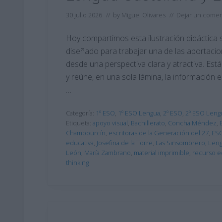
30 julio 2026
// by
Miguel Olivares
//
Dejar un comen
Hoy compartimos esta ilustración didáctica 
diseñado para trabajar una de las aportaci
desde una perspectiva clara y atractiva. Es
y reúne, en una sola lámina, la información e
…
Categoría:
1º ESO
,
1º ESO Lengua
,
2º ESO
,
2º ESO Leng
Etiqueta:
apoyo visual
,
Bachillerato
,
Concha Méndez
,
Champourcín
,
escritoras de la Generación del 27
,
ES
educativa
,
Josefina de la Torre
,
Las Sinsombrero
,
Leng
León
,
María Zambrano
,
material imprimible
,
recurso e
thinking