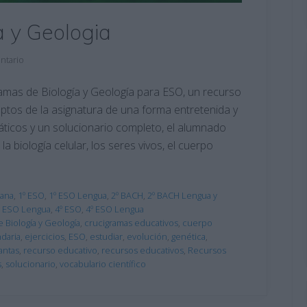
a y Geologia
ntario
mas de Biología y Geología para ESO, un recurso
ptos de la asignatura de una forma entretenida y
áticos y un solucionario completo, el alumnado
 biología celular, los seres vivos, el cuerpo
lana
,
1º ESO
,
1º ESO Lengua
,
2º BACH
,
2º BACH Lengua y
º ESO Lengua
,
4º ESO
,
4º ESO Lengua
 Biología y Geología
,
crucigramas educativos
,
cuerpo
daria
,
ejercicios
,
ESO
,
estudiar
,
evolución
,
genética
,
antas
,
recurso educativo
,
recursos educativos
,
Recursos
s
,
solucionario
,
vocabulario científico