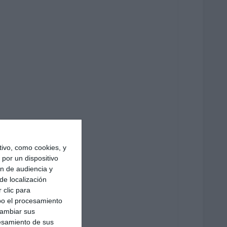
ivo, como cookies, y
por un dispositivo
ón de audiencia y
de localización
 clic para
bo el procesamiento
cambiar sus
esamiento de sus