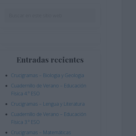
Barra
Buscar
en
lateral
este
principal
sitio
web
Entradas recientes
Crucigramas – Biologia y Geologia
Cuadernillo de Verano – Educación
Física 4.º ESO
Crucigramas – Lengua y Literatura
Cuadernillo de Verano – Educación
Física 3.º ESO
Crucigramas – Matemáticas