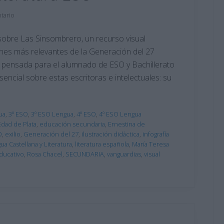
tario
sobre Las Sinsombrero, un recurso visual
ones más relevantes de la Generación del 27
tá pensada para el alumnado de ESO y Bachillerato
sencial sobre estas escritoras e intelectuales: su
ua
,
3º ESO
,
3º ESO Lengua
,
4º ESO
,
4º ESO Lengua
Edad de Plata
,
educación secundaria
,
Ernestina de
O
,
exilio
,
Generación del 27
,
ilustración didáctica
,
infografía
ua Castellana y Literatura
,
literatura española
,
María Teresa
ducativo
,
Rosa Chacel
,
SECUNDARIA
,
vanguardias
,
visual