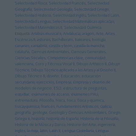
Selectividad Física
,
Selectividad Francés
,
Selectividad
Geografía
,
Selectividad Geología
,
Selectividad Griego
,
Selectividad Historia
,
Selectividad Inglés
,
Selectividad Latin
,
Selectividad Lengua
,
Selectividad Matemáticas aplicadas
,
Selectividad Matemáticas II
,
Selectividad Química
Etiqueta:
Análisis musical II
,
Andalucia
,
aragon
,
Arte
,
Artes
Escénicas II
,
asturias
,
Bachillerato
,
baleares
,
biología
,
canarias
,
cantabria
,
castilla y leon
,
castilla-la mancha
,
cataluña
,
Ciencias Ambientales
,
Ciencias Generales
,
Ciencias Sociales
,
Competencias clave
,
comunidad
valenciana
,
Coro y Técnica Vocal II
,
Dibujo Artístico II
,
Dibujo
Técnico
,
Dibujo Técnico aplicado a las Artes y al Diseño II
,
Dibujo Técnico II
,
diseño
,
Educación
,
educación
secundaria
,
ejercicios
,
Empresa
,
Empresa y diseño de
modelos de negocio
,
ESO
,
estructura de preguntas
,
estudiar
,
exámenes de acceso
,
exámenes PAU
,
extremadura
,
Filosofía
,
Física
,
fisica
,
fisica y quimica
,
fisicayquimica
,
francés
,
Fundamentos Artísticos
,
Galicia
,
geografía
,
geología
,
Geología y Ciencias Ambientales
,
Griego
,
Griego II
,
historia
,
historia de España
,
Historia de la Filosofía
,
Historia de la Música y Danza
,
Historia del Arte
,
ingeniería
,
Inglés
,
la rioja
,
latín
,
Latín II
,
Lengua Castellana
,
Lengua