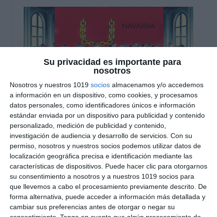
Su privacidad es importante para
nosotros
Nosotros y nuestros 1019
socios
almacenamos y/o accedemos
a información en un dispositivo, como cookies, y procesamos
datos personales, como identificadores únicos e información
Modelos Examen PAU
estándar enviada por un dispositivo para publicidad y contenido
personalizado, medición de publicidad y contenido,
2025 – Navarra
investigación de audiencia y desarrollo de servicios.
Con su
permiso, nosotros y nuestros socios podemos utilizar datos de
19 noviembre 2024
// by
Miguel Olivares
localización geográfica precisa e identificación mediante las
//
Dejar un comentario
características de dispositivos. Puede hacer clic para otorgarnos
su consentimiento a nosotros y a nuestros 1019 socios para
Hoy compartimos una serie de modelos de
que llevemos a cabo el procesamiento previamente descrito. De
examen de la PAU 2025 para la Comunidad Foral
forma alternativa, puede acceder a información más detallada y
cambiar sus preferencias antes de otorgar o negar su
de Navarra, diseñados específicamente para