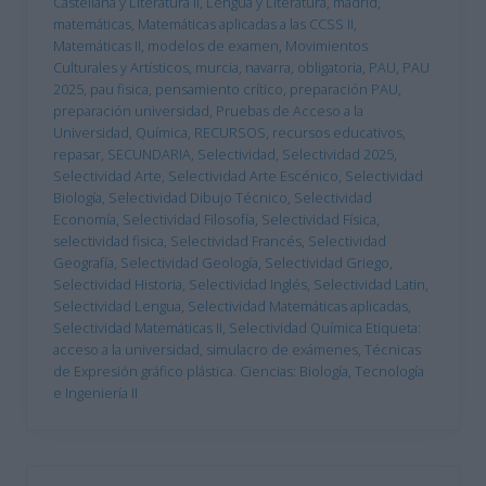
Castellana y Literatura II
,
Lengua y Literatura
,
madrid
,
matemáticas
,
Matemáticas aplicadas a las CCSS II
,
Matemáticas II
,
modelos de examen
,
Movimientos
Culturales y Artísticos
,
murcia
,
navarra
,
obligatoria
,
PAU
,
PAU
2025
,
pau fisica
,
pensamiento crítico
,
preparación PAU
,
preparación universidad
,
Pruebas de Acceso a la
Universidad
,
Química
,
RECURSOS
,
recursos educativos
,
repasar
,
SECUNDARIA
,
Selectividad
,
Selectividad 2025
,
Selectividad Arte
,
Selectividad Arte Escénico
,
Selectividad
Biología
,
Selectividad Dibujo Técnico
,
Selectividad
Economía
,
Selectividad Filosofía
,
Selectividad Física
,
selectividad fisica
,
Selectividad Francés
,
Selectividad
Geografía
,
Selectividad Geología
,
Selectividad Griego
,
Selectividad Historia
,
Selectividad Inglés
,
Selectividad Latin
,
Selectividad Lengua
,
Selectividad Matemáticas aplicadas
,
Selectividad Matemáticas II
,
Selectividad Química Etiqueta:
acceso a la universidad
,
simulacro de exámenes
,
Técnicas
de Expresión gráfico plástica. Ciencias: Biología
,
Tecnología
e Ingeniería II