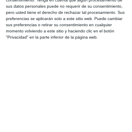
consentimiento.
Tenga en cuenta que algún procesamiento de
preparar a los estudiantes de Bachillerato en las
sus datos personales puede no requerir de su consentimiento,
pruebas de acceso a la universidad. Estos
pero usted tiene el derecho de rechazar tal procesamiento. Sus
modelos de examen están alineados con los
preferencias se aplicarán solo a este sitio web. Puede cambiar
sus preferencias o retirar su consentimiento en cualquier
contenidos oficiales y las nuevas directrices de
momento volviendo a este sitio y haciendo clic en el botón
evaluación de la PAU 2025, proporcionando una
"Privacidad" en la parte inferior de la página web.
práctica completa y …
Categoría:
Selectividad
,
Selectividad Arte
,
Selectividad Arte
Escénico
,
Selectividad Biología
,
Selectividad Dibujo
Técnico
,
Selectividad Economía
,
Selectividad Filosofía
,
Selectividad Física
,
Selectividad Francés
,
Selectividad
Geografía
,
Selectividad Geología
,
Selectividad Griego
,
Selectividad Historia
,
Selectividad Inglés
,
Selectividad Latin
,
Selectividad Lengua
,
Selectividad Matemáticas aplicadas
,
Selectividad Matemáticas II
,
Selectividad Química
Etiqueta:
Coro y Técnica Vocal II
,
Dibujo Artístico II
,
Dibujo
Técnico aplicado a las Artes y al Diseño II
,
Dibujo Técnico II
,
diseño
,
Educación
,
educación secundaria
,
educación
universitaria
,
ejercicios
,
Empresa y diseño de modelos de
negocio
,
estructura de preguntas
,
estudiar
,
evaluación
,