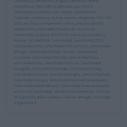
Castellana y Literatura II
,
Lengua y Literatura
,
madrid
,
matemáticas
,
Matemáticas aplicadas a las CCSS II
,
Matemáticas II
,
modelos de examen
,
Movimientos
Culturales y Artísticos
,
murcia
,
navarra
,
obligatoria
,
PAU
,
PAU
2025
,
pau fisica
,
pensamiento crítico
,
preparación PAU
,
preparación universidad
,
Pruebas de Acceso a la
Universidad
,
Química
,
RECURSOS
,
recursos educativos
,
repasar
,
SECUNDARIA
,
Selectividad
,
Selectividad 2025
,
Selectividad Arte
,
Selectividad Arte Escénico
,
Selectividad
Biología
,
Selectividad Dibujo Técnico
,
Selectividad
Economía
,
Selectividad Filosofía
,
Selectividad Física
,
selectividad fisica
,
Selectividad Francés
,
Selectividad
Geografía
,
Selectividad Geología
,
Selectividad Griego
,
Selectividad Historia
,
Selectividad Inglés
,
Selectividad Latin
,
Selectividad Lengua
,
Selectividad Matemáticas aplicadas
,
Selectividad Matemáticas II
,
Selectividad Química Etiqueta:
acceso a la universidad
,
simulacro de exámenes
,
Técnicas
de Expresión gráfico plástica. Ciencias: Biología
,
Tecnología
e Ingeniería II