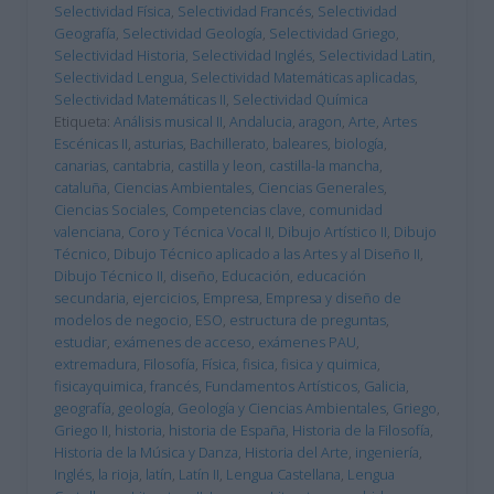
Selectividad Física
,
Selectividad Francés
,
Selectividad
Geografía
,
Selectividad Geología
,
Selectividad Griego
,
Selectividad Historia
,
Selectividad Inglés
,
Selectividad Latin
,
Selectividad Lengua
,
Selectividad Matemáticas aplicadas
,
Selectividad Matemáticas II
,
Selectividad Química
Etiqueta:
Análisis musical II
,
Andalucia
,
aragon
,
Arte
,
Artes
Escénicas II
,
asturias
,
Bachillerato
,
baleares
,
biología
,
canarias
,
cantabria
,
castilla y leon
,
castilla-la mancha
,
cataluña
,
Ciencias Ambientales
,
Ciencias Generales
,
Ciencias Sociales
,
Competencias clave
,
comunidad
valenciana
,
Coro y Técnica Vocal II
,
Dibujo Artístico II
,
Dibujo
Técnico
,
Dibujo Técnico aplicado a las Artes y al Diseño II
,
Dibujo Técnico II
,
diseño
,
Educación
,
educación
secundaria
,
ejercicios
,
Empresa
,
Empresa y diseño de
modelos de negocio
,
ESO
,
estructura de preguntas
,
estudiar
,
exámenes de acceso
,
exámenes PAU
,
extremadura
,
Filosofía
,
Física
,
fisica
,
fisica y quimica
,
fisicayquimica
,
francés
,
Fundamentos Artísticos
,
Galicia
,
geografía
,
geología
,
Geología y Ciencias Ambientales
,
Griego
,
Griego II
,
historia
,
historia de España
,
Historia de la Filosofía
,
Historia de la Música y Danza
,
Historia del Arte
,
ingeniería
,
Inglés
,
la rioja
,
latín
,
Latín II
,
Lengua Castellana
,
Lengua