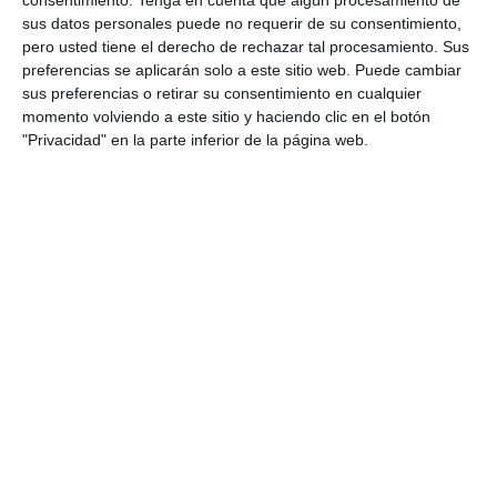
consentimiento.
Tenga en cuenta que algún procesamiento de
preparar a los estudiantes de Bachillerato en las
sus datos personales puede no requerir de su consentimiento,
pruebas de acceso a la universidad. Estos
pero usted tiene el derecho de rechazar tal procesamiento. Sus
modelos de examen están alineados con los
preferencias se aplicarán solo a este sitio web. Puede cambiar
sus preferencias o retirar su consentimiento en cualquier
contenidos oficiales y las nuevas directrices de
momento volviendo a este sitio y haciendo clic en el botón
evaluación de la PAU 2025, proporcionando una
"Privacidad" en la parte inferior de la página web.
práctica completa y …
Categoría:
Selectividad
,
Selectividad Arte
,
Selectividad Arte
Escénico
,
Selectividad Biología
,
Selectividad Dibujo
Técnico
,
Selectividad Economía
,
Selectividad Filosofía
,
Selectividad Física
,
Selectividad Francés
,
Selectividad
Geografía
,
Selectividad Geología
,
Selectividad Griego
,
Selectividad Historia
,
Selectividad Inglés
,
Selectividad Latin
,
Selectividad Lengua
,
Selectividad Matemáticas aplicadas
,
Selectividad Matemáticas II
,
Selectividad Química
Etiqueta:
Coro y Técnica Vocal II
,
Dibujo Artístico II
,
Dibujo
Técnico aplicado a las Artes y al Diseño II
,
Dibujo Técnico II
,
diseño
,
Educación
,
educación secundaria
,
educación
universitaria
,
ejercicios
,
Empresa y diseño de modelos de
negocio
,
estructura de preguntas
,
estudiar
,
evaluación
,