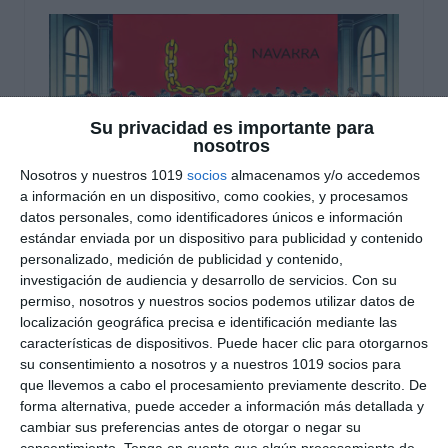
Su privacidad es importante para
nosotros
Nosotros y nuestros 1019
socios
almacenamos y/o accedemos
a información en un dispositivo, como cookies, y procesamos
datos personales, como identificadores únicos e información
Modelos Examen PAU
estándar enviada por un dispositivo para publicidad y contenido
personalizado, medición de publicidad y contenido,
2025 – Navarra
investigación de audiencia y desarrollo de servicios.
Con su
permiso, nosotros y nuestros socios podemos utilizar datos de
19 noviembre 2024
// by
Miguel Olivares
localización geográfica precisa e identificación mediante las
//
Dejar un comentario
características de dispositivos. Puede hacer clic para otorgarnos
su consentimiento a nosotros y a nuestros 1019 socios para
Hoy compartimos una serie de modelos de
que llevemos a cabo el procesamiento previamente descrito. De
examen de la PAU 2025 para la Comunidad Foral
forma alternativa, puede acceder a información más detallada y
cambiar sus preferencias antes de otorgar o negar su
de Navarra, diseñados específicamente para