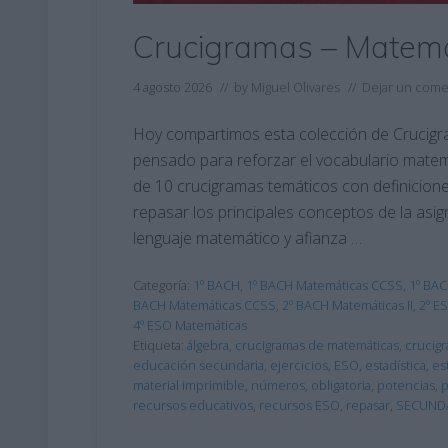
Crucigramas – Matemá
4 agosto 2026
// by
Miguel Olivares
//
Dejar un come
Hoy compartimos esta colección de Crucig
pensado para reforzar el vocabulario matem
de 10 crucigramas temáticos con definicion
repasar los principales conceptos de la asi
lenguaje matemático y afianza …
Categoría:
1º BACH
,
1º BACH Matemáticas CCSS
,
1º BAC
BACH Matemáticas CCSS
,
2º BACH Matemáticas II
,
2º E
4º ESO Matemáticas
Etiqueta:
álgebra
,
crucigramas de matemáticas
,
crucig
educación secundaria
,
ejercicios
,
ESO
,
estadística
,
es
material imprimible
,
números
,
obligatoria
,
potencias
,
p
recursos educativos
,
recursos ESO
,
repasar
,
SECUND