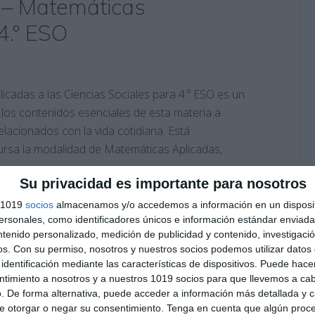
 – Matemáticas
4.º ESO
icadas a las Ciencias Sociales para 4.º ESO es un
los contenidos esenciales de esta materia a
relacionados con la vida cotidiana. Está
ursa la modalidad de Matemáticas Aplicadas,
Su privacidad es importante para nosotros
ano
,
Sin categoría
s 1019
socios
almacenamos y/o accedemos a información en un disposit
 4.º ESO
,
cuaderno de vacaciones matemáticas
,
ecuaciones
,
sonales, como identificadores únicos e información estándar enviada 
nciones
,
Geometría
,
interés bancario
,
juegos matemáticos
,
ntenido personalizado, medición de publicidad y contenido, investigaci
ncias sociales 4 ESO
,
material imprimible
,
Pitágoras
,
os.
Con su permiso, nosotros y nuestros socios podemos utilizar datos 
 educativo
,
RECURSOS
,
recursos educativos
,
repasar
,
repaso
identificación mediante las características de dispositivos. Puede hacer
 Tales
ntimiento a nosotros y a nuestros 1019 socios para que llevemos a ca
. De forma alternativa, puede acceder a información más detallada y 
e otorgar o negar su consentimiento.
Tenga en cuenta que algún proc