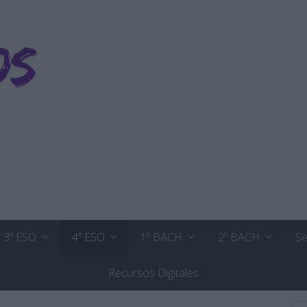
3º ESO
4º ESO
1º BACH
2º BACH
Se
Recursos Digitales