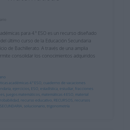
ario
cadémicas para 4.º ESO es un recurso diseñado
del último curso de la Educación Secundaria
icio de Bachillerato. A través de una amplia
ermite consolidar los conocimientos adquiridos
ano
ticas académicas 4.º ESO
,
cuaderno de vacaciones
ndaria
,
ejercicios
,
ESO
,
estadística
,
estudiar
,
fracciones
nes
,
juegos matemáticos
,
matemáticas 4 ESO
,
material
robabilidad
,
recurso educativo
,
RECURSOS
,
recursos
SECUNDARIA
,
solucionario
,
trigonometría