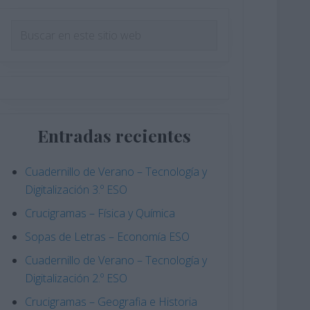
Barra
Buscar
en
lateral
este
principal
sitio
web
Entradas recientes
Cuadernillo de Verano – Tecnología y
Digitalización 3.º ESO
Crucigramas – Física y Química
Sopas de Letras – Economía ESO
Cuadernillo de Verano – Tecnología y
Digitalización 2.º ESO
Crucigramas – Geografia e Historia