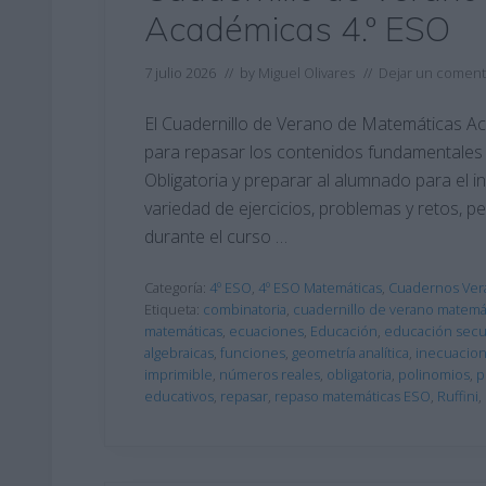
Académicas 4.º ESO
7 julio 2026
// by
Miguel Olivares
//
Dejar un coment
El Cuadernillo de Verano de Matemáticas A
para repasar los contenidos fundamentales 
Obligatoria y preparar al alumnado para el in
variedad de ejercicios, problemas y retos, p
durante el curso …
Categoría:
4º ESO
,
4º ESO Matemáticas
,
Cuadernos Ver
Etiqueta:
combinatoria
,
cuadernillo de verano matemá
matemáticas
,
ecuaciones
,
Educación
,
educación secu
algebraicas
,
funciones
,
geometría analítica
,
inecuacio
imprimible
,
números reales
,
obligatoria
,
polinomios
,
p
educativos
,
repasar
,
repaso matemáticas ESO
,
Ruffini
,