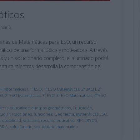
ticas
ntario
ramas de Matemáticas para ESO, un recurso
ático de una forma lúdica y motivadora. A través
es y un solucionario completo, el alumnado podrá
gnatura mientras desarrolla la comprensión del
H Matemáticas I
,
1º ESO
,
1º ESO Matemáticas
,
2º BACH
,
2º
SO
,
2º ESO Matemáticas
,
3º ESO
,
3º ESO Matemáticas
,
4º ESO
,
ramas educativos
,
cuerpos geométricos
,
Educación
,
tudiar
,
Fracciones
,
funciones
,
Geometría
,
matemáticas ESO
,
robabilidad
,
radicales
,
recurso educativo
,
RECURSOS
,
ARIA
,
solucionario
,
vocabulario matemático