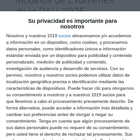
de la PAU 2025 –
Cantabria
Su privacidad es importante para
nosotros
6 noviembre 2024
// by
Miguel Olivares
Nosotros y nuestros 1019
socios
almacenamos y/o accedemos
//
Dejar un comentario
a información en un dispositivo, como cookies, y procesamos
datos personales, como identificadores únicos e información
Hoy compartimos una serie de modelos de
estándar enviada por un dispositivo para publicidad y contenido
personalizado, medición de publicidad y contenido,
examen de la PAU 2025 para la Comunidad
investigación de audiencia y desarrollo de servicios.
Con su
Autónoma de Cantabria, diseñados
permiso, nosotros y nuestros socios podemos utilizar datos de
específicamente para preparar a los estudiantes
localización geográfica precisa e identificación mediante las
de Bachillerato en las pruebas de acceso a la
características de dispositivos. Puede hacer clic para otorgarnos
su consentimiento a nosotros y a nuestros 1019 socios para
universidad. Estos modelos están alineados con
que llevemos a cabo el procesamiento previamente descrito. De
los contenidos oficiales y las directrices de
forma alternativa, puede acceder a información más detallada y
evaluación de la PAU 2025, proporcionando una
cambiar sus preferencias antes de otorgar o negar su
práctica …
consentimiento.
Tenga en cuenta que algún procesamiento de
sus datos personales puede no requerir de su consentimiento,
pero usted tiene el derecho de rechazar tal procesamiento. Sus
Categoría:
Selectividad
,
Selectividad Arte
,
Selectividad Arte