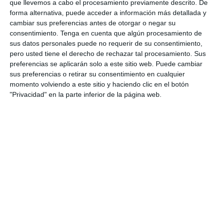
tipos de preguntas, el peso de los comentarios
que llevemos a cabo el procesamiento previamente descrito. De
forma alternativa, puede acceder a información más detallada y
de obras, la …
cambiar sus preferencias antes de otorgar o negar su
consentimiento.
Tenga en cuenta que algún procesamiento de
Categoría:
Selectividad
,
Selectividad Historia
sus datos personales puede no requerir de su consentimiento,
Etiqueta:
análisis formal
,
arquitectura clásica
,
arte europeo
,
pero usted tiene el derecho de rechazar tal procesamiento. Sus
arte moderno
,
Bachillerato
,
barroco
,
comentario crítico
,
preferencias se aplicarán solo a este sitio web. Puede cambiar
comentario de obras
,
Competencias clave
,
sus preferencias o retirar su consentimiento en cualquier
contemporaneidad
,
Educación
,
educación artística
,
momento volviendo a este sitio y haciendo clic en el botón
educación secundaria
,
ejercicios
,
ESO
,
estudiar
,
gótico
,
"Privacidad" en la parte inferior de la página web.
Historia del Arte
,
impresionismo
,
obligatoria
,
patrimonio
artístico
,
PAU 2026
,
recurso docente.
,
RECURSOS
,
recursos
educativos
,
renacimiento
,
repasar
,
SECUNDARIA
,
Selectividad
,
simulacro examen