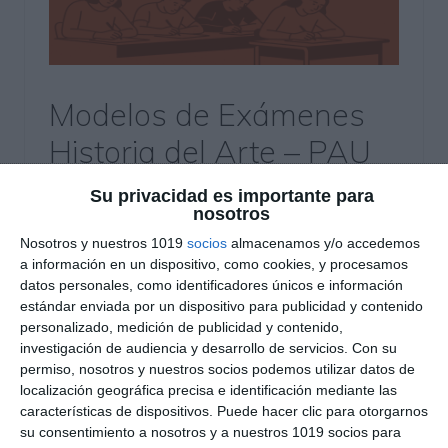
Modelos de Exámenes
Historia del Arte – PAU
2026
Su privacidad es importante para
nosotros
26 noviembre 2025
// by
Miguel Olivares
Nosotros y nuestros 1019
socios
almacenamos y/o accedemos
//
Dejar un comentario
a información en un dispositivo, como cookies, y procesamos
datos personales, como identificadores únicos e información
Hoy os traemos una recopilación de modelos
estándar enviada por un dispositivo para publicidad y contenido
oficiales de examen de Historia del Arte para 2.º
personalizado, medición de publicidad y contenido,
de Bachillerato, basados en las nuevas
investigación de audiencia y desarrollo de servicios.
Con su
permiso, nosotros y nuestros socios podemos utilizar datos de
directrices de la PAU 2026 establecidas por las
localización geográfica precisa e identificación mediante las
comunidades autónomas. Este material ofrece
características de dispositivos. Puede hacer clic para otorgarnos
una visión clara de la estructura del examen, los
su consentimiento a nosotros y a nuestros 1019 socios para