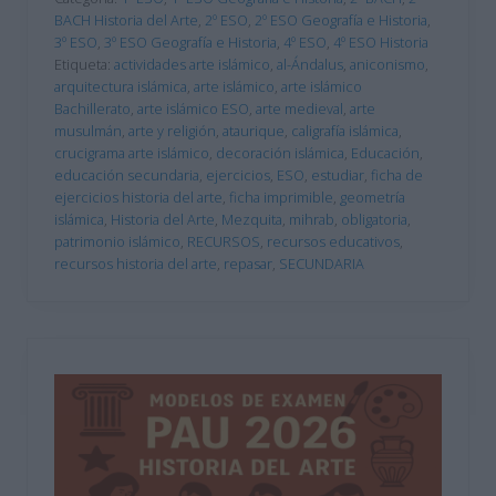
BACH Historia del Arte
,
2º ESO
,
2º ESO Geografía e Historia
,
3º ESO
,
3º ESO Geografía e Historia
,
4º ESO
,
4º ESO Historia
Etiqueta:
actividades arte islámico
,
al-Ándalus
,
aniconismo
,
arquitectura islámica
,
arte islámico
,
arte islámico
Bachillerato
,
arte islámico ESO
,
arte medieval
,
arte
musulmán
,
arte y religión
,
ataurique
,
caligrafía islámica
,
crucigrama arte islámico
,
decoración islámica
,
Educación
,
educación secundaria
,
ejercicios
,
ESO
,
estudiar
,
ficha de
ejercicios historia del arte
,
ficha imprimible
,
geometría
islámica
,
Historia del Arte
,
Mezquita
,
mihrab
,
obligatoria
,
patrimonio islámico
,
RECURSOS
,
recursos educativos
,
recursos historia del arte
,
repasar
,
SECUNDARIA