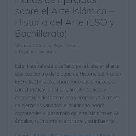
sobre el Arte Islámico –
Historia del Arte (ESO y
Bachillerato)
18 enero 2026
// by
Miguel Olivares
//
Dejar un comentario
Este material está diseñado para trabajar el arte
islámico dentro del bloque de Historia del Arte en
ESO y Bachillerato, abordando sus principales
características artísticas, arquitectónicas y
decorativas de forma clara y progresiva. A través
de ejercicios variados, el alumnado podrá
comprender el desarrollo del arte islámico en Al-
Ándalus, su importancia cultural y su influencia …
Categoría:
1º ESO
,
1º ESO Geografía e Historia
,
2º BACH
,
2º