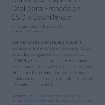
Oral para Francés en
ESO y Bachillerato
27 noviembre 2025
// by
Miguel Olivares
//
Dejar un comentario
Esta rúbrica está diseñada para evaluar la
expresión oral en Francés en los niveles de ESO
y Bachillerato, siguiendo los principios de la
LOMLOE y los descriptores del Marco Común
Europeo de Referencia (MCER). Su propósito es
ofrecer una herramienta clara y objetiva que
permita valorar la fluidez, la pronunciación, el uso
adecuado de estructuras …
Categoría:
1º BACH
,
1º BACH Frances
,
1º ESO
,
1º ESO
Francés
,
2º BACH
,
2º BACH Francés
,
2º ESO
,
2º ESO Francés
,