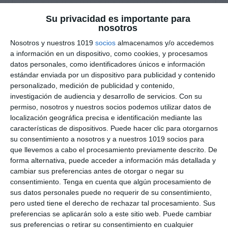
Rúbrica de Expresión
Su privacidad es importante para
nosotros
Escrita para Francés en
Nosotros y nuestros 1019
socios
almacenamos y/o accedemos
ESO y Bachillerato
a información en un dispositivo, como cookies, y procesamos
datos personales, como identificadores únicos e información
estándar enviada por un dispositivo para publicidad y contenido
26 noviembre 2025
// by
Miguel Olivares
personalizado, medición de publicidad y contenido,
//
Dejar un comentario
investigación de audiencia y desarrollo de servicios.
Con su
permiso, nosotros y nuestros socios podemos utilizar datos de
Esta rúbrica permite evaluar la producción
localización geográfica precisa e identificación mediante las
escrita en Francés en los niveles de ESO y
características de dispositivos. Puede hacer clic para otorgarnos
Bachillerato, alineada con los criterios de
su consentimiento a nosotros y a nuestros 1019 socios para
que llevemos a cabo el procesamiento previamente descrito. De
evaluación de la LOMLOE y los descriptores del
forma alternativa, puede acceder a información más detallada y
Marco Común Europeo de Referencia (MCER).
cambiar sus preferencias antes de otorgar o negar su
Su objetivo es valorar la capacidad del alumnado
consentimiento.
Tenga en cuenta que algún procesamiento de
para escribir textos coherentes, adecuados al
sus datos personales puede no requerir de su consentimiento,
propósito comunicativo y con un uso …
pero usted tiene el derecho de rechazar tal procesamiento. Sus
preferencias se aplicarán solo a este sitio web. Puede cambiar
sus preferencias o retirar su consentimiento en cualquier