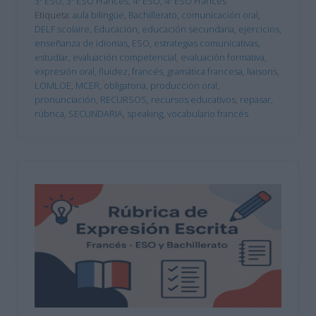
3º ESO
,
3º ESO Francés
,
4º ESO
,
4º ESO Francés
Etiqueta:
aula bilingüe
,
Bachillerato
,
comunicación oral
,
DELF scolaire
,
Educación
,
educación secundaria
,
ejercicios
,
enseñanza de idiomas
,
ESO
,
estrategias comunicativas
,
estudiar
,
evaluación competencial
,
evaluación formativa
,
expresión oral
,
fluidez
,
francés
,
gramática francesa
,
liaisons
,
LOMLOE
,
MCER
,
obligatoria
,
producción oral
,
pronunciación
,
RECURSOS
,
recursos educativos
,
repasar
,
rúbrica
,
SECUNDARIA
,
speaking
,
vocabulario francés