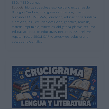
ESO
,
4º ESO Lengua
Etiqueta:
biología y geología eso
,
célula
,
crucigramas de
Biología y Geología
,
crucigramas educativos
,
cuerpo
humano
,
ECOSISTEMAS
,
Educación
,
educación secundaria
,
ejercicios
,
ESO
,
estudiar
,
evolución
,
genética
,
geología
,
material imprimible
,
minerales
,
obligatoria
,
plantas
,
recurso
educativo
,
recursos educativos
,
Recursos ESO.
,
relieve
,
repasar
,
rocas
,
SECUNDARIA
,
seres vivos
,
solucionario
,
vocabulario científico