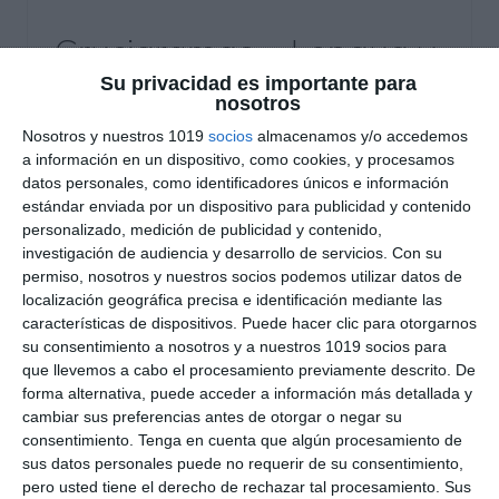
Crucigramas – Lengua y
Literatura
Su privacidad es importante para
nosotros
Nosotros y nuestros 1019
socios
almacenamos y/o accedemos
5 agosto 2026
// by
Miguel Olivares
a información en un dispositivo, como cookies, y procesamos
//
Dejar un comentario
datos personales, como identificadores únicos e información
estándar enviada por un dispositivo para publicidad y contenido
Hoy compartimos esta colección de Crucigramas
personalizado, medición de publicidad y contenido,
de Lengua Castellana y Literatura para ESO, un
investigación de audiencia y desarrollo de servicios.
Con su
recurso pensado para reforzar los principales
permiso, nosotros y nuestros socios podemos utilizar datos de
conceptos de la asignatura de una forma
localización geográfica precisa e identificación mediante las
características de dispositivos. Puede hacer clic para otorgarnos
entretenida y motivadora. A través de 10
su consentimiento a nosotros y a nuestros 1019 socios para
crucigramas temáticos y un solucionario
que llevemos a cabo el procesamiento previamente descrito. De
completo, el alumnado podrá repasar
forma alternativa, puede acceder a información más detallada y
contenidos de gramática, comunicación,
cambiar sus preferencias antes de otorgar o negar su
consentimiento.
Tenga en cuenta que algún procesamiento de
semántica, literatura y movimientos literarios, al
sus datos personales puede no requerir de su consentimiento,
mismo …
pero usted tiene el derecho de rechazar tal procesamiento. Sus