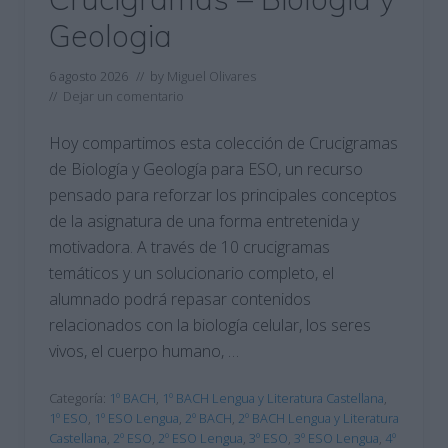
Geologia
6 agosto 2026
// by
Miguel Olivares
//
Dejar un comentario
Hoy compartimos esta colección de Crucigramas
de Biología y Geología para ESO, un recurso
pensado para reforzar los principales conceptos
de la asignatura de una forma entretenida y
motivadora. A través de 10 crucigramas
temáticos y un solucionario completo, el
alumnado podrá repasar contenidos
relacionados con la biología celular, los seres
vivos, el cuerpo humano, …
Categoría:
1º BACH
,
1º BACH Lengua y Literatura Castellana
,
1º ESO
,
1º ESO Lengua
,
2º BACH
,
2º BACH Lengua y Literatura
Castellana
,
2º ESO
,
2º ESO Lengua
,
3º ESO
,
3º ESO Lengua
,
4º