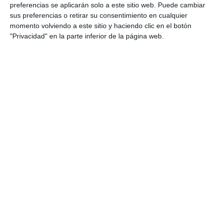
preferencias se aplicarán solo a este sitio web. Puede cambiar
Categoría:
1º BACH
,
1º BACH Lengua y Literatura Castellana
,
sus preferencias o retirar su consentimiento en cualquier
1º ESO
,
1º ESO Lengua
,
2º BACH
,
2º BACH Lengua y Literatura
momento volviendo a este sitio y haciendo clic en el botón
Castellana
,
2º ESO
,
2º ESO Lengua
,
3º ESO
,
3º ESO Lengua
,
4º
"Privacidad" en la parte inferior de la página web.
ESO
,
4º ESO Lengua
Etiqueta:
autores literarios
,
categorías gramaticales
,
comunicación
,
crucigramas de Lengua
,
crucigramas
educativos
,
Educación
,
educación secundaria
,
ejercicios
,
ESO
,
estudiar
,
figuras literarias
,
géneros literarios
,
gramática
,
Lengua Castellana y Literatura ESO
,
material imprimible
,
métrica
,
movimientos literarios
,
obligatoria
,
recurso
educativo
,
RECURSOS
,
recursos educativos
,
recursos ESO
,
repasar
,
SECUNDARIA
,
semántica
,
solucionario
,
vocabulario
lingüístico