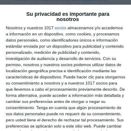
Selectividad Física
,
Selectividad Francés
,
Selectividad
Geografía
,
Selectividad Geología
,
Selectividad Griego
,
Su privacidad es importante para
Selectividad Historia
,
Selectividad Inglés
,
Selectividad Latin
,
nosotros
Selectividad Lengua
,
Selectividad Matemáticas aplicadas
,
Nosotros y nuestros 1017
socios
almacenamos y/o accedemos
Selectividad Matemáticas II
,
Selectividad Química
a información en un dispositivo, como cookies, y procesamos
Etiqueta:
Análisis musical II
,
Andalucia
,
aragon
,
Arte
,
Artes
datos personales, como identificadores únicos e información
Escénicas II
,
asturias
,
Bachillerato
,
baleares
,
biología
,
canarias
,
cantabria
,
castilla y leon
,
castilla-la mancha
,
estándar enviada por un dispositivo para publicidad y contenido
cataluña
,
Ciencias Ambientales
,
Ciencias Generales
,
personalizado, medición de publicidad y contenido,
Ciencias Sociales
,
Competencias clave
,
comunidad
investigación de audiencia y desarrollo de servicios.
Con su
valenciana
,
Coro y Técnica Vocal II
,
Dibujo Artístico II
,
Dibujo
permiso, nosotros y nuestros socios podemos utilizar datos de
Técnico
,
Dibujo Técnico aplicado a las Artes y al Diseño II
,
localización geográfica precisa e identificación mediante las
Dibujo Técnico II
,
diseño
,
Educación
,
educación
características de dispositivos. Puede hacer clic para otorgarnos
secundaria
,
ejercicios
,
Empresa
,
Empresa y diseño de
su consentimiento a nosotros y a nuestros 1017 socios para
modelos de negocio
,
ESO
,
estructura de preguntas
,
que llevemos a cabo el procesamiento previamente descrito. De
estudiar
,
exámenes de acceso
,
exámenes PAU
,
forma alternativa, puede acceder a información más detallada y
extremadura
,
Filosofía
,
Física
,
fisica
,
fisica y quimica
,
cambiar sus preferencias antes de otorgar o negar su
fisicayquimica
,
francés
,
Fundamentos Artísticos
,
Galicia
,
consentimiento.
Tenga en cuenta que algún procesamiento de
geografía
,
geología
,
Geología y Ciencias Ambientales
,
Griego
,
sus datos personales puede no requerir de su consentimiento,
Griego II
,
historia
,
historia de España
,
Historia de la Filosofía
,
pero usted tiene el derecho de rechazar tal procesamiento. Sus
Historia de la Música y Danza
,
Historia del Arte
,
ingeniería
,
preferencias se aplicarán solo a este sitio web. Puede cambiar
Inglés
,
la rioja
,
latín
,
Latín II
,
Lengua Castellana
,
Lengua