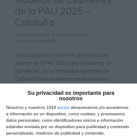
de la PAU 2025 –
Cataluña
14 noviembre 2024
// by
Miguel Olivares
//
Dejar un comentario
Hoy compartimos una serie de modelos de
examen de la PAU 2025 para estudiantes de
Bachillerato de la Comunidad Autónoma de
Cataluña. Estos exámenes están diseñados
específicamente para ayudar a los estudiantes a
Su privacidad es importante para
prepararse adecuadamente para las pruebas de
nosotros
acceso a la universidad. Los modelos están
Nosotros y nuestros 1019
socios
almacenamos y/o accedemos
alineados con los contenidos oficiales de cada
a información en un dispositivo, como cookies, y procesamos
asignatura y …
datos personales, como identificadores únicos e información
estándar enviada por un dispositivo para publicidad y contenido
Categoría:
Selectividad
,
Selectividad Arte
,
Selectividad Arte
personalizado, medición de publicidad y contenido,