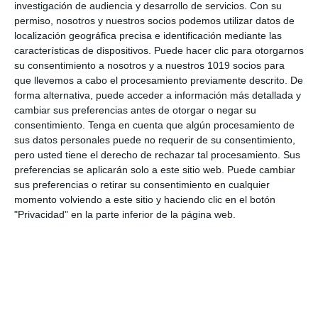
Escénico
,
Selectividad Biología
,
Selectividad Dibujo
investigación de audiencia y desarrollo de servicios.
Con su
Técnico
,
Selectividad Economía
,
Selectividad Filosofía
,
permiso, nosotros y nuestros socios podemos utilizar datos de
Selectividad Física
,
Selectividad Francés
,
Selectividad
localización geográfica precisa e identificación mediante las
Geografía
,
Selectividad Geología
,
Selectividad Griego
,
características de dispositivos. Puede hacer clic para otorgarnos
Selectividad Historia
,
Selectividad Inglés
,
Selectividad Latin
,
su consentimiento a nosotros y a nuestros 1019 socios para
Selectividad Lengua
,
Selectividad Matemáticas aplicadas
,
que llevemos a cabo el procesamiento previamente descrito. De
Selectividad Matemáticas II
,
Selectividad Química
forma alternativa, puede acceder a información más detallada y
Etiqueta:
acceso a la universidad
,
artes
,
asignaturas PAU
,
cambiar sus preferencias antes de otorgar o negar su
Bachillerato
,
biología
,
cantabria
,
cataluña
,
ciencias
,
Ciencias
consentimiento.
Tenga en cuenta que algún procesamiento de
Sociales
,
Competencias clave
,
Coro y Técnica Vocal II
,
sus datos personales puede no requerir de su consentimiento,
Dibujo Artístico II
,
Dibujo Técnico aplicado a las Artes y al
pero usted tiene el derecho de rechazar tal procesamiento. Sus
Diseño II
,
Dibujo Técnico II
,
diseño
,
Educación
,
educación
preferencias se aplicarán solo a este sitio web. Puede cambiar
secundaria
,
educación universitaria
,
ejercicios
,
Empresa y
sus preferencias o retirar su consentimiento en cualquier
diseño de modelos de negocio
,
estructura de preguntas
,
momento volviendo a este sitio y haciendo clic en el botón
estudiar
,
evaluación
,
evaluación académica
,
EVAU
,
"Privacidad" en la parte inferior de la página web.
exámenes
,
exámenes de idiomas
,
exámenes de
selectividad
,
exámenes oficiales
,
exámenes PAU
,
Física
,
francés
,
Fundamentos Artísticos
,
geografía
,
Geología y
Ciencias Ambientales
,
Griego II
,
habilidades analíticas
,
historia
,
historia de España
,
Historia de la Filosofía
,
Historia
de la Música y Danza
,
Historia del Arte
,
humanidades
,
Idiomas
,
Inglés
,
Latín II
,
Lengua Castellana y Literatura II
,
literatura
,
matemáticas
,
Matemáticas aplicadas a las CCSS II
,