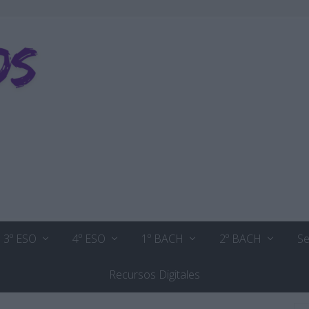
3º ESO
4º ESO
1º BACH
2º BACH
Se
Recursos Digitales