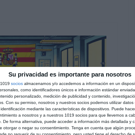
Su privacidad es importante para nosotros
s 1019
socios
almacenamos y/o accedemos a información en un disposit
sonales, como identificadores únicos e información estándar enviada 
ntenido personalizado, medición de publicidad y contenido, investigaci
os.
Con su permiso, nosotros y nuestros socios podemos utilizar datos 
identificación mediante las características de dispositivos. Puede hacer
ntimiento a nosotros y a nuestros 1019 socios para que llevemos a ca
. De forma alternativa, puede acceder a información más detallada y 
e otorgar o negar su consentimiento.
Tenga en cuenta que algún proc
de no requerir de su consentimiento, pero usted tiene el derecho de r