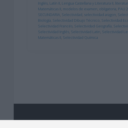
Inglés
,
Latín II
,
Lengua Castellana y Literatura II
,
literatu
Matemáticas II
,
modelos de examen
,
obligatoria
,
PAU 2
SECUNDARIA
,
Selectividad
,
selectividad aragon
,
Select
Biología
,
Selectividad Dibujo Técnico
,
Selectividad E
Selectividad Francés
,
Selectividad Geografía
,
Selectiv
Selectividad Inglés
,
Selectividad Latin
,
Selectividad L
Matemáticas II
,
Selectividad Química