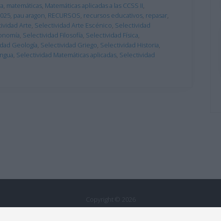
ra
,
matemáticas
,
Matemáticas aplicadas a las CCSS II
,
025
,
pau aragon
,
RECURSOS
,
recursos educativos
,
repasar
,
ividad Arte
,
Selectividad Arte Escénico
,
Selectividad
conomía
,
Selectividad Filosofía
,
Selectividad Física
,
idad Geología
,
Selectividad Griego
,
Selectividad Historia
,
engua
,
Selectividad Matemáticas aplicadas
,
Selectividad
Copyright © 2026