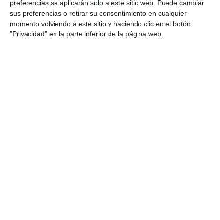
preferencias se aplicarán solo a este sitio web. Puede cambiar
extremadura
,
Filosofía
,
Física
,
fisica
,
fisica y quimica
,
fisicayquimica
,
francés
,
Fundamentos Artísticos
,
Galicia
,
sus preferencias o retirar su consentimiento en cualquier
geografía
,
geología
,
Geología y Ciencias Ambientales
,
Griego
,
momento volviendo a este sitio y haciendo clic en el botón
Griego II
,
historia
,
historia de España
,
Historia de la Filosofía
,
"Privacidad" en la parte inferior de la página web.
Historia de la Música y Danza
,
Historia del Arte
,
ingeniería
,
Inglés
,
la rioja
,
latín
,
Latín II
,
Lengua Castellana
,
Lengua
Castellana y Literatura II
,
Lengua y Literatura
,
madrid
,
matemáticas
,
Matemáticas aplicadas a las CCSS II
,
Matemáticas II
,
modelos de examen
,
Movimientos
Culturales y Artísticos
,
murcia
,
navarra
,
obligatoria
,
PAU
,
PAU
2025
,
pau fisica
,
pensamiento crítico
,
preparación PAU
,
preparación universidad
,
Pruebas de Acceso a la
Universidad
,
Química
,
RECURSOS
,
recursos educativos
,
repasar
,
SECUNDARIA
,
Selectividad
,
Selectividad 2025
,
Selectividad Arte
,
Selectividad Arte Escénico
,
Selectividad
Biología
,
Selectividad Dibujo Técnico
,
Selectividad
Economía
,
Selectividad Filosofía
,
Selectividad Física
,
selectividad fisica
,
Selectividad Francés
,
Selectividad
Geografía
,
Selectividad Geología
,
Selectividad Griego
,
Selectividad Historia
,
Selectividad Inglés
,
Selectividad Latin
,
Selectividad Lengua
,
Selectividad Matemáticas aplicadas
,
Selectividad Matemáticas II
,
Selectividad Química Etiqueta:
acceso a la universidad
,
simulacro de exámenes
,
Técnicas