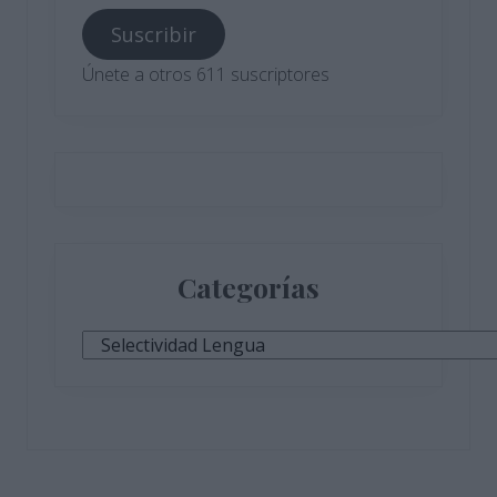
correo
Suscribir
electrónico
Únete a otros 611 suscriptores
Categorías
Categorías