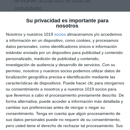
de examen actualizados de todas las
comunidades …
Su privacidad es importante para
Categoría:
Selectividad
,
Selectividad Arte
,
Selectividad Arte
nosotros
Escénico
,
Selectividad Biología
,
Selectividad Dibujo
Técnico
,
Selectividad Economía
,
Selectividad Filosofía
,
Nosotros y nuestros 1019
socios
almacenamos y/o accedemos
Selectividad Física
,
Selectividad Francés
,
Selectividad
a información en un dispositivo, como cookies, y procesamos
Geografía
,
Selectividad Geología
,
Selectividad Griego
,
datos personales, como identificadores únicos e información
Selectividad Historia
,
Selectividad Inglés
,
Selectividad Latin
,
estándar enviada por un dispositivo para publicidad y contenido
Selectividad Lengua
,
Selectividad Matemáticas aplicadas
,
personalizado, medición de publicidad y contenido,
Selectividad Matemáticas II
,
Selectividad Química
investigación de audiencia y desarrollo de servicios.
Con su
Etiqueta:
Análisis musical II
,
Andalucia
,
aragon
,
Arte
,
Artes
permiso, nosotros y nuestros socios podemos utilizar datos de
Escénicas II
,
asturias
,
Bachillerato
,
baleares
,
biología
,
localización geográfica precisa e identificación mediante las
canarias
,
cantabria
,
castilla y leon
,
castilla-la mancha
,
características de dispositivos. Puede hacer clic para otorgarnos
cataluña
,
Ciencias Ambientales
,
Ciencias Generales
,
su consentimiento a nosotros y a nuestros 1019 socios para
Ciencias Sociales
,
Competencias clave
,
comunidad
que llevemos a cabo el procesamiento previamente descrito. De
valenciana
,
Coro y Técnica Vocal II
,
Dibujo Artístico II
,
Dibujo
forma alternativa, puede acceder a información más detallada y
Técnico
,
Dibujo Técnico aplicado a las Artes y al Diseño II
,
cambiar sus preferencias antes de otorgar o negar su
Dibujo Técnico II
,
diseño
,
Educación
,
educación
consentimiento.
Tenga en cuenta que algún procesamiento de
secundaria
,
ejercicios
,
Empresa
,
Empresa y diseño de
sus datos personales puede no requerir de su consentimiento,
modelos de negocio
,
ESO
,
estructura de preguntas
,
pero usted tiene el derecho de rechazar tal procesamiento. Sus
estudiar
,
exámenes de acceso
,
exámenes PAU
,