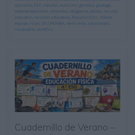
ejercicios
,
ESO
,
estudiar
,
evolución
,
genética
,
geología
,
material imprimible
,
minerales
,
obligatoria
,
plantas
,
recurso
educativo
,
recursos educativos
,
Recursos ESO.
,
relieve
,
repasar
,
rocas
,
SECUNDARIA
,
seres vivos
,
solucionario
,
vocabulario científico
Cuadernillo de Verano –