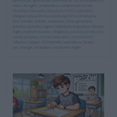
aprendizaje
,
aprendizaje autónomo
,
as...as
,
Autoevaluación
,
clases de inglés
,
comparativos
,
comprensión escrita
,
docentes
,
Educación
,
educación 4.º ESO
,
educación
bilingüe
,
educación secundaria
,
ejercicios
,
enseñanza
,
ESO
,
estudiar
,
Estudio
,
exámenes
,
fichas
,
gerundios
,
gramática
,
gramática inglesa
,
habilidades lingüísticas
,
Idiomas
,
Inglés
,
material educativo
,
obligatoria
,
prácticas
,
producción
escrita
,
pruebas
,
recursos educativos
,
recursos ESO
,
refuerzo
,
repasar
,
SECUNDARIA
,
superlativos
,
Tareas
,
too...enough
,
vocabulario
,
vocabulario inglés