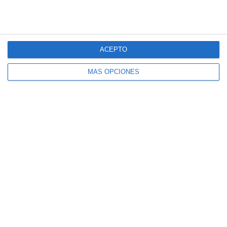
vocabulario
,
vocabulario profesiones
ACEPTO
MÁS OPCIONES
Lecturas Navideñas en
Inglés: Textos,
actividades y
Solucionarios