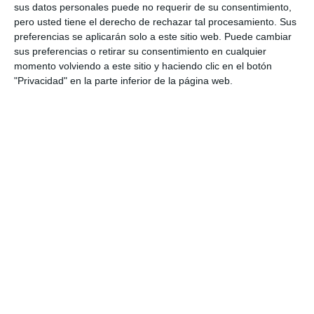
sus datos personales puede no requerir de su consentimiento,
Categoría:
4º ESO
,
4º ESO Inglés
pero usted tiene el derecho de rechazar tal procesamiento. Sus
Etiqueta:
actividades didácticas
,
actividades educativas
,
preferencias se aplicarán solo a este sitio web. Puede cambiar
aprendizaje
,
aprendizaje autónomo
,
Autoevaluación
,
clases
sus preferencias o retirar su consentimiento en cualquier
de inglés
,
comprensión escrita
,
condicionales
,
docentes
,
momento volviendo a este sitio y haciendo clic en el botón
Educación
,
educación 4.º ESO
,
educación bilingüe
,
"Privacidad" en la parte inferior de la página web.
educación secundaria
,
ejercicios
,
ejercicios prácticos
,
enseñanza
,
ESO
,
estudiar
,
Estudio
,
exámenes
,
fichas
,
First
Conditional
,
gramática
,
gramática inglesa
,
habilidades
lingüísticas
,
Idiomas
,
Inglés
,
material educativo
,
modales
,
obligatoria
,
prácticas
,
producción escrita
,
pruebas
,
RECURSOS
,
recursos educativos
,
recursos ESO
,
refuerzo
,
repasar
,
Second Conditional
,
SECUNDARIA
,
Tareas
,
vocabulario
,
vocabulario inglés