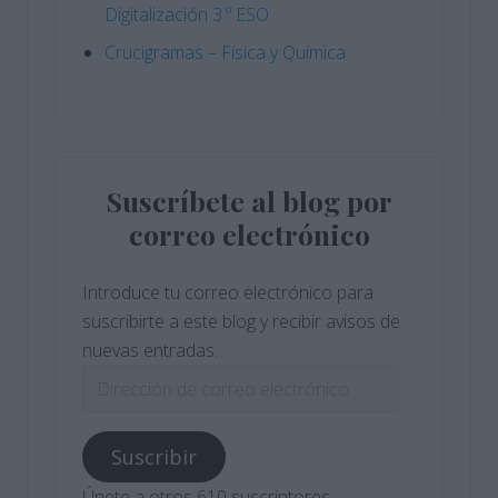
Digitalización 3.º ESO
Crucigramas – Física y Química
Suscríbete al blog por
correo electrónico
Introduce tu correo electrónico para
suscribirte a este blog y recibir avisos de
nuevas entradas.
Dirección
de
correo
Suscribir
electrónico
Únete a otros 610 suscriptores