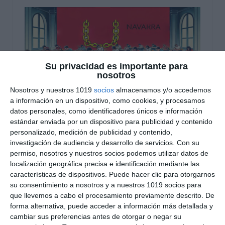
Su privacidad es importante para
nosotros
Nosotros y nuestros 1019
socios
almacenamos y/o accedemos
a información en un dispositivo, como cookies, y procesamos
datos personales, como identificadores únicos e información
Modelos Examen PAU
estándar enviada por un dispositivo para publicidad y contenido
personalizado, medición de publicidad y contenido,
2025 – Navarra
investigación de audiencia y desarrollo de servicios.
Con su
permiso, nosotros y nuestros socios podemos utilizar datos de
19 noviembre 2024
// by
Miguel Olivares
localización geográfica precisa e identificación mediante las
//
Dejar un comentario
características de dispositivos. Puede hacer clic para otorgarnos
su consentimiento a nosotros y a nuestros 1019 socios para
Hoy compartimos una serie de modelos de
que llevemos a cabo el procesamiento previamente descrito. De
examen de la PAU 2025 para la Comunidad Foral
forma alternativa, puede acceder a información más detallada y
cambiar sus preferencias antes de otorgar o negar su
de Navarra, diseñados específicamente para