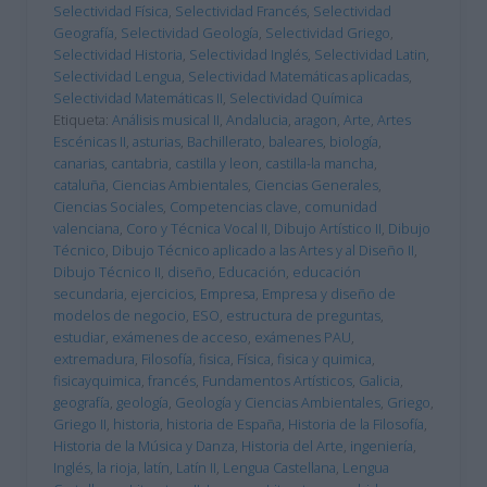
Selectividad Física
,
Selectividad Francés
,
Selectividad
Geografía
,
Selectividad Geología
,
Selectividad Griego
,
Selectividad Historia
,
Selectividad Inglés
,
Selectividad Latin
,
Selectividad Lengua
,
Selectividad Matemáticas aplicadas
,
Selectividad Matemáticas II
,
Selectividad Química
Etiqueta:
Análisis musical II
,
Andalucia
,
aragon
,
Arte
,
Artes
Escénicas II
,
asturias
,
Bachillerato
,
baleares
,
biología
,
canarias
,
cantabria
,
castilla y leon
,
castilla-la mancha
,
cataluña
,
Ciencias Ambientales
,
Ciencias Generales
,
Ciencias Sociales
,
Competencias clave
,
comunidad
valenciana
,
Coro y Técnica Vocal II
,
Dibujo Artístico II
,
Dibujo
Técnico
,
Dibujo Técnico aplicado a las Artes y al Diseño II
,
Dibujo Técnico II
,
diseño
,
Educación
,
educación
secundaria
,
ejercicios
,
Empresa
,
Empresa y diseño de
modelos de negocio
,
ESO
,
estructura de preguntas
,
estudiar
,
exámenes de acceso
,
exámenes PAU
,
extremadura
,
Filosofía
,
fisica
,
Física
,
fisica y quimica
,
fisicayquimica
,
francés
,
Fundamentos Artísticos
,
Galicia
,
geografía
,
geología
,
Geología y Ciencias Ambientales
,
Griego
,
Griego II
,
historia
,
historia de España
,
Historia de la Filosofía
,
Historia de la Música y Danza
,
Historia del Arte
,
ingeniería
,
Inglés
,
la rioja
,
latín
,
Latín II
,
Lengua Castellana
,
Lengua