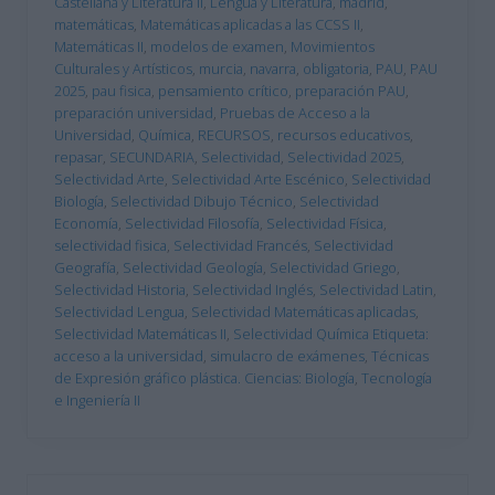
Castellana y Literatura II
,
Lengua y Literatura
,
madrid
,
matemáticas
,
Matemáticas aplicadas a las CCSS II
,
Matemáticas II
,
modelos de examen
,
Movimientos
Culturales y Artísticos
,
murcia
,
navarra
,
obligatoria
,
PAU
,
PAU
2025
,
pau fisica
,
pensamiento crítico
,
preparación PAU
,
preparación universidad
,
Pruebas de Acceso a la
Universidad
,
Química
,
RECURSOS
,
recursos educativos
,
repasar
,
SECUNDARIA
,
Selectividad
,
Selectividad 2025
,
Selectividad Arte
,
Selectividad Arte Escénico
,
Selectividad
Biología
,
Selectividad Dibujo Técnico
,
Selectividad
Economía
,
Selectividad Filosofía
,
Selectividad Física
,
selectividad fisica
,
Selectividad Francés
,
Selectividad
Geografía
,
Selectividad Geología
,
Selectividad Griego
,
Selectividad Historia
,
Selectividad Inglés
,
Selectividad Latin
,
Selectividad Lengua
,
Selectividad Matemáticas aplicadas
,
Selectividad Matemáticas II
,
Selectividad Química Etiqueta:
acceso a la universidad
,
simulacro de exámenes
,
Técnicas
de Expresión gráfico plástica. Ciencias: Biología
,
Tecnología
e Ingeniería II