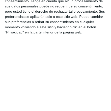
consentimiento.
Tenga en cuenta que algún procesamiento de
preparar a los estudiantes de Bachillerato en las
sus datos personales puede no requerir de su consentimiento,
pruebas de acceso a la universidad. Estos
pero usted tiene el derecho de rechazar tal procesamiento. Sus
modelos de examen están alineados con los
preferencias se aplicarán solo a este sitio web. Puede cambiar
contenidos oficiales y las nuevas directrices de
sus preferencias o retirar su consentimiento en cualquier
momento volviendo a este sitio y haciendo clic en el botón
evaluación de la PAU 2025, proporcionando una
"Privacidad" en la parte inferior de la página web.
práctica completa y …
Categoría:
Selectividad
,
Selectividad Arte
,
Selectividad Arte
Escénico
,
Selectividad Biología
,
Selectividad Dibujo
Técnico
,
Selectividad Economía
,
Selectividad Filosofía
,
Selectividad Física
,
Selectividad Francés
,
Selectividad
Geografía
,
Selectividad Geología
,
Selectividad Griego
,
Selectividad Historia
,
Selectividad Inglés
,
Selectividad Latin
,
Selectividad Lengua
,
Selectividad Matemáticas aplicadas
,
Selectividad Matemáticas II
,
Selectividad Química
Etiqueta:
Coro y Técnica Vocal II
,
Dibujo Artístico II
,
Dibujo
Técnico aplicado a las Artes y al Diseño II
,
Dibujo Técnico II
,
diseño
,
Educación
,
educación secundaria
,
educación
universitaria
,
ejercicios
,
Empresa y diseño de modelos de
negocio
,
estructura de preguntas
,
estudiar
,
evaluación
,