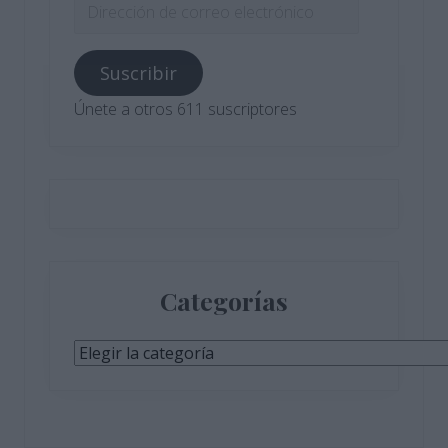
Dirección
de
correo
Suscribir
electrónico
Únete a otros 611 suscriptores
Categorías
Categorías