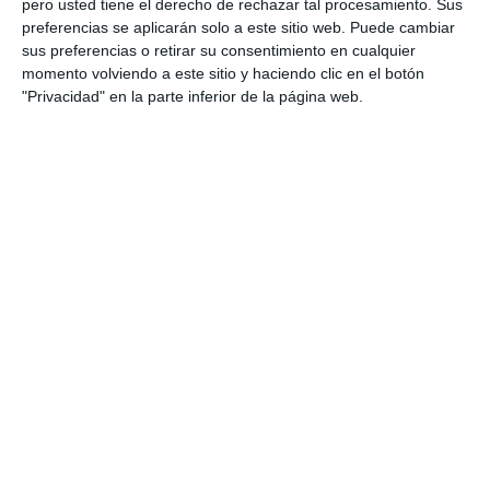
pero usted tiene el derecho de rechazar tal procesamiento. Sus
preferencias se aplicarán solo a este sitio web. Puede cambiar
sus preferencias o retirar su consentimiento en cualquier
momento volviendo a este sitio y haciendo clic en el botón
"Privacidad" en la parte inferior de la página web.
Modelos Examen PAU
2025 – Asturias
31 octubre 2024
// by
Miguel Olivares
//
1 comentario
Hoy compartimos una serie de modelos de
examen de la PAU 2025 para el Principado de
Asturias, diseñados específicamente para