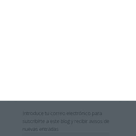
Digitalización 2.º ESO
Crucigramas – Geografia e Historia
Sopas de Letras – Biología y Geología
ESO
Cuadernillo de Verano – Tecnología y
Digitalización 1.º ESO
Suscríbete al blog por
correo electrónico
Introduce tu correo electrónico para
suscribirte a este blog y recibir avisos de
nuevas entradas.