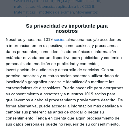
Castellana y Literatura II
,
Lengua y Literatura
,
madrid
,
matemáticas
,
Matemáticas aplicadas a las CCSS II
,
Matemáticas II
,
modelos de examen
,
Movimientos
Culturales y Artísticos
,
murcia
,
navarra
,
obligatoria
,
PAU
,
PAU
2025
,
pau fisica
,
pensamiento crítico
,
preparación PAU
,
Su privacidad es importante para
preparación universidad
,
Pruebas de Acceso a la
nosotros
Universidad
,
Química
,
RECURSOS
,
recursos educativos
,
Nosotros y nuestros 1019
socios
almacenamos y/o accedemos
repasar
,
SECUNDARIA
,
Selectividad
,
Selectividad 2025
,
a información en un dispositivo, como cookies, y procesamos
Selectividad Arte
,
Selectividad Arte Escénico
,
Selectividad
datos personales, como identificadores únicos e información
Biología
,
Selectividad Dibujo Técnico
,
Selectividad
estándar enviada por un dispositivo para publicidad y contenido
Economía
,
Selectividad Filosofía
,
selectividad fisica
,
Selectividad Física
,
Selectividad Francés
,
Selectividad
personalizado, medición de publicidad y contenido,
Geografía
,
Selectividad Geología
,
Selectividad Griego
,
investigación de audiencia y desarrollo de servicios.
Con su
Selectividad Historia
,
Selectividad Inglés
,
Selectividad Latin
,
permiso, nosotros y nuestros socios podemos utilizar datos de
Selectividad Lengua
,
Selectividad Matemáticas aplicadas
,
localización geográfica precisa e identificación mediante las
Selectividad Matemáticas II
,
Selectividad Química Etiqueta:
características de dispositivos. Puede hacer clic para otorgarnos
acceso a la universidad
,
simulacro de exámenes
,
Técnicas
su consentimiento a nosotros y a nuestros 1019 socios para
de Expresión gráfico plástica. Ciencias: Biología
,
Tecnología
que llevemos a cabo el procesamiento previamente descrito. De
e Ingeniería II
forma alternativa, puede acceder a información más detallada y
cambiar sus preferencias antes de otorgar o negar su
consentimiento.
Tenga en cuenta que algún procesamiento de
sus datos personales puede no requerir de su consentimiento,