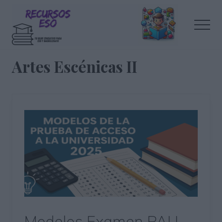
Menu
Saltar
Saltar
al
a
Men
contenido
la
principal
barra
Tu
lateral
blog
Artes Escénicas II
de
principal
educación
Modelos Examen PAU