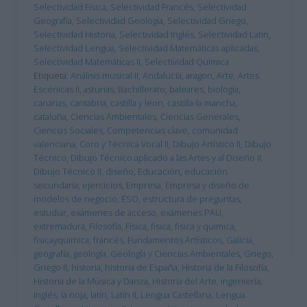
Selectividad Física
,
Selectividad Francés
,
Selectividad
Geografía
,
Selectividad Geología
,
Selectividad Griego
,
Selectividad Historia
,
Selectividad Inglés
,
Selectividad Latin
,
Selectividad Lengua
,
Selectividad Matemáticas aplicadas
,
Selectividad Matemáticas II
,
Selectividad Química
Etiqueta:
Análisis musical II
,
Andalucia
,
aragon
,
Arte
,
Artes
Escénicas II
,
asturias
,
Bachillerato
,
baleares
,
biología
,
canarias
,
cantabria
,
castilla y leon
,
castilla-la mancha
,
cataluña
,
Ciencias Ambientales
,
Ciencias Generales
,
Ciencias Sociales
,
Competencias clave
,
comunidad
valenciana
,
Coro y Técnica Vocal II
,
Dibujo Artístico II
,
Dibujo
Técnico
,
Dibujo Técnico aplicado a las Artes y al Diseño II
,
Dibujo Técnico II
,
diseño
,
Educación
,
educación
secundaria
,
ejercicios
,
Empresa
,
Empresa y diseño de
modelos de negocio
,
ESO
,
estructura de preguntas
,
estudiar
,
exámenes de acceso
,
exámenes PAU
,
extremadura
,
Filosofía
,
Física
,
fisica
,
fisica y quimica
,
fisicayquimica
,
francés
,
Fundamentos Artísticos
,
Galicia
,
geografía
,
geología
,
Geología y Ciencias Ambientales
,
Griego
,
Griego II
,
historia
,
historia de España
,
Historia de la Filosofía
,
Historia de la Música y Danza
,
Historia del Arte
,
ingeniería
,
Inglés
,
la rioja
,
latín
,
Latín II
,
Lengua Castellana
,
Lengua