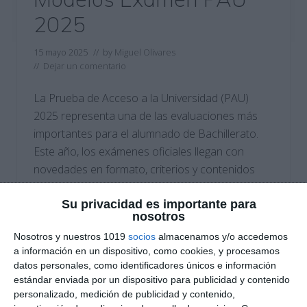
2025
15 mayo 2025
// by
Miguel Olivares
//
Dejar un comentario
La Prueba de Acceso a la Universidad (PAU)
2025 representa una de las evaluaciones más
importantes para el alumnado de Bachillerato.
Este año, los exámenes oficiales llegan con
novedades en formato, criterios y contenidos
que conviene tener muy en cuenta. Para facilitar
la preparación, hemos recopilado los modelos
Su privacidad es importante para
nosotros
de examen actualizados de todas las
Nosotros y nuestros 1019
socios
almacenamos y/o accedemos
comunidades …
a información en un dispositivo, como cookies, y procesamos
datos personales, como identificadores únicos e información
Categoría:
Selectividad
,
Selectividad Arte
,
Selectividad Arte
estándar enviada por un dispositivo para publicidad y contenido
Escénico
,
Selectividad Biología
,
Selectividad Dibujo
personalizado, medición de publicidad y contenido,
Técnico
,
Selectividad Economía
,
Selectividad Filosofía
,