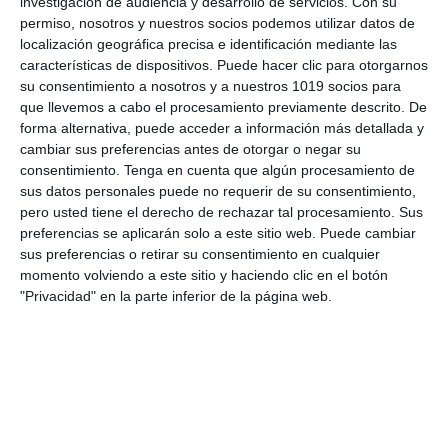
investigación de audiencia y desarrollo de servicios.
Con su
Selectividad Física
,
Selectividad Francés
,
Selectividad
permiso, nosotros y nuestros socios podemos utilizar datos de
Geografía
,
Selectividad Geología
,
Selectividad Griego
,
localización geográfica precisa e identificación mediante las
Selectividad Historia
,
Selectividad Inglés
,
Selectividad Latin
,
características de dispositivos. Puede hacer clic para otorgarnos
Selectividad Lengua
,
Selectividad Matemáticas aplicadas
,
su consentimiento a nosotros y a nuestros 1019 socios para
Selectividad Matemáticas II
,
Selectividad Química
que llevemos a cabo el procesamiento previamente descrito. De
Etiqueta:
Análisis musical II
,
Andalucia
,
aragon
,
Arte
,
Artes
forma alternativa, puede acceder a información más detallada y
Escénicas II
,
asturias
,
Bachillerato
,
baleares
,
biología
,
canarias
,
cantabria
,
castilla y leon
,
castilla-la mancha
,
cambiar sus preferencias antes de otorgar o negar su
cataluña
,
Ciencias Ambientales
,
Ciencias Generales
,
consentimiento.
Tenga en cuenta que algún procesamiento de
Ciencias Sociales
,
Competencias clave
,
comunidad
sus datos personales puede no requerir de su consentimiento,
valenciana
,
Coro y Técnica Vocal II
,
Dibujo Artístico II
,
Dibujo
pero usted tiene el derecho de rechazar tal procesamiento. Sus
Técnico
,
Dibujo Técnico aplicado a las Artes y al Diseño II
,
preferencias se aplicarán solo a este sitio web. Puede cambiar
Dibujo Técnico II
,
diseño
,
Educación
,
educación
sus preferencias o retirar su consentimiento en cualquier
secundaria
,
ejercicios
,
Empresa
,
Empresa y diseño de
momento volviendo a este sitio y haciendo clic en el botón
modelos de negocio
,
ESO
,
estructura de preguntas
,
"Privacidad" en la parte inferior de la página web.
estudiar
,
exámenes de acceso
,
exámenes PAU
,
extremadura
,
Filosofía
,
Física
,
fisica
,
fisica y quimica
,
fisicayquimica
,
francés
,
Fundamentos Artísticos
,
Galicia
,
geografía
,
geología
,
Geología y Ciencias Ambientales
,
Griego
,
Griego II
,
historia
,
historia de España
,
Historia de la Filosofía
,
Historia de la Música y Danza
,
Historia del Arte
,
ingeniería
,
Inglés
,
la rioja
,
latín
,
Latín II
,
Lengua Castellana
,
Lengua