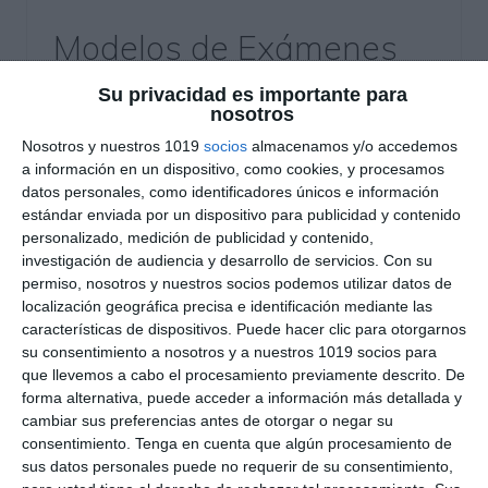
Modelos de Exámenes
Empresa y Diseño de
Su privacidad es importante para
nosotros
Modelo de Negocios –
Nosotros y nuestros 1019
socios
almacenamos y/o accedemos
PAU 2026
a información en un dispositivo, como cookies, y procesamos
datos personales, como identificadores únicos e información
25 noviembre 2025
// by
Miguel Olivares
estándar enviada por un dispositivo para publicidad y contenido
//
Dejar un comentario
personalizado, medición de publicidad y contenido,
investigación de audiencia y desarrollo de servicios.
Con su
Hoy os traemos una recopilación de modelos
permiso, nosotros y nuestros socios podemos utilizar datos de
localización geográfica precisa e identificación mediante las
oficiales de examen de Empresa y Diseño de
características de dispositivos. Puede hacer clic para otorgarnos
Modelos de Negocio para 2.º de Bachillerato,
su consentimiento a nosotros y a nuestros 1019 socios para
elaborados a partir de las estructuras reales
que llevemos a cabo el procesamiento previamente descrito. De
definidas para la PAU 2026 por diferentes
forma alternativa, puede acceder a información más detallada y
cambiar sus preferencias antes de otorgar o negar su
comunidades autónomas. Este material permite
consentimiento.
Tenga en cuenta que algún procesamiento de
al profesorado y al alumnado conocer la
sus datos personales puede no requerir de su consentimiento,
organización de la prueba, el tipo de …