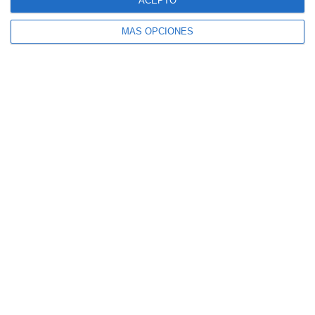
ACEPTO
MÁS OPCIONES
Modelos Examen PAU
2025
15 octubre 2024
// by
Miguel Olivares
//
Dejar un comentario