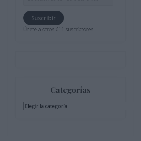
de
correo
Suscribir
electrónico
Únete a otros 611 suscriptores
Categorías
Categorías