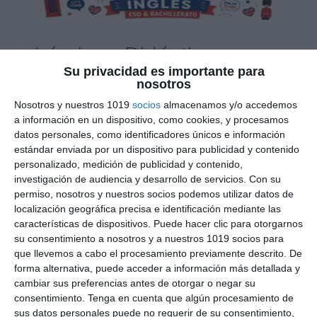
Láminas Didácticas:
Su privacidad es importante para
Adjetivos Descriptivos,
nosotros
Comparativos y
Nosotros y nuestros 1019
socios
almacenamos y/o accedemos
a información en un dispositivo, como cookies, y procesamos
Superlativos – Inglés
datos personales, como identificadores únicos e información
estándar enviada por un dispositivo para publicidad y contenido
ESO y Bachillerato
personalizado, medición de publicidad y contenido,
investigación de audiencia y desarrollo de servicios.
Con su
19 mayo 2026
// by
Miguel Olivares
permiso, nosotros y nuestros socios podemos utilizar datos de
//
Dejar un comentario
localización geográfica precisa e identificación mediante las
características de dispositivos. Puede hacer clic para otorgarnos
Estas láminas didácticas de inglés están
su consentimiento a nosotros y a nuestros 1019 socios para
diseñadas para trabajar los principales tipos de
que llevemos a cabo el procesamiento previamente descrito. De
forma alternativa, puede acceder a información más detallada y
adjetivos en inglés en ESO y Bachillerato
cambiar sus preferencias antes de otorgar o negar su
mediante un enfoque visual basado en el Visual
consentimiento.
Tenga en cuenta que algún procesamiento de
Thinking. El material ayuda a comprender el uso
sus datos personales puede no requerir de su consentimiento,