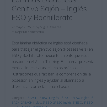
Genitivo Sajón – Inglés
ESO y Bachillerato
20 mayo 2026
// by
Miguel Olivares
//
Dejar un comentario
Esta lámina didáctica de inglés está diseñada
para trabajar el genitivo sajón (Possessive ’s) en
ESO y Bachillerato mediante un enfoque visual
basado en el Visual Thinking. El material presenta
explicaciones claras, ejemplos prácticos e
ilustraciones que facilitan la comprensión de la
posesión en inglés y ayudan al alumnado a
diferenciar correctamente el uso de …
Categoría:
1º BACH
,
1º BACH Inglés
,
1º ESO
,
1º ESO Inglés
,
2º
BACH
,
2º BACH Inglés
,
2º ESO
,
2º ESO Inglés
,
3º ESO
,
3º ESO