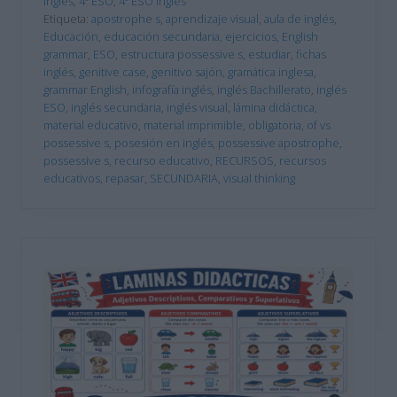
Inglés
,
4º ESO
,
4º ESO Inglés
Etiqueta:
apostrophe s
,
aprendizaje visual
,
aula de inglés
,
Educación
,
educación secundaria
,
ejercicios
,
English
grammar
,
ESO
,
estructura possessive s
,
estudiar
,
fichas
inglés
,
genitive case
,
genitivo sajón
,
gramática inglesa
,
grammar English
,
infografía inglés
,
inglés Bachillerato
,
inglés
ESO
,
inglés secundaria
,
inglés visual
,
lámina didáctica
,
material educativo
,
material imprimible
,
obligatoria
,
of vs
possessive s
,
posesión en inglés
,
possessive apostrophe
,
possessive s
,
recurso educativo
,
RECURSOS
,
recursos
educativos
,
repasar
,
SECUNDARIA
,
visual thinking