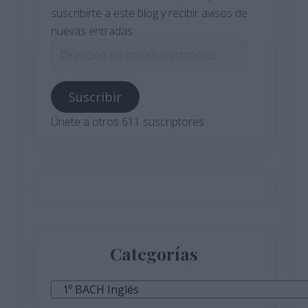
suscribirte a este blog y recibir avisos de
nuevas entradas.
Dirección
de
correo
Suscribir
electrónico
Únete a otros 611 suscriptores
Categorías
Categorías