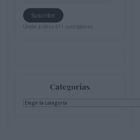
de
correo
Suscribir
electrónico
Únete a otros 611 suscriptores
Categorías
Categorías