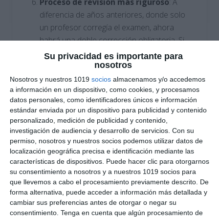
Proceso de revisión más riguroso
: A
diferencia de años anteriores, donde solo
un profesor corregía el examen, ahora
habrá una doble corrección obligatoria. Si
hay una diferencia de dos o más puntos
Su privacidad es importante para
nosotros
entre ambas correcciones, se realizará una
tercera revisión, lo que asegura un proceso
Nosotros y nuestros 1019
socios
almacenamos y/o accedemos
a información en un dispositivo, como cookies, y procesamos
más justo y preciso.
datos personales, como identificadores únicos e información
estándar enviada por un dispositivo para publicidad y contenido
Fomento del pensamiento crítico y la
personalizado, medición de publicidad y contenido,
creatividad
: La PAU 2025 pone énfasis en
investigación de audiencia y desarrollo de servicios.
Con su
la evaluación de competencias clave como
permiso, nosotros y nuestros socios podemos utilizar datos de
localización geográfica precisa e identificación mediante las
el pensamiento crítico, la resolución de
características de dispositivos. Puede hacer clic para otorgarnos
problemas y la creatividad. Los exámenes
su consentimiento a nosotros y a nuestros 1019 socios para
están diseñados para evaluar no solo lo que
que llevemos a cabo el procesamiento previamente descrito. De
los estudiantes han memorizado, sino cómo
forma alternativa, puede acceder a información más detallada y
cambiar sus preferencias antes de otorgar o negar su
aplican sus conocimientos de manera
consentimiento.
Tenga en cuenta que algún procesamiento de
práctica y reflexiva.