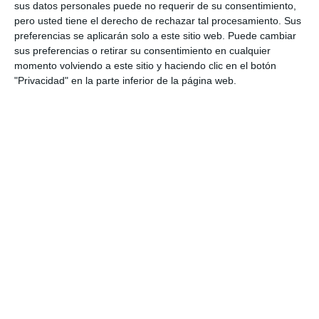
sus datos personales puede no requerir de su consentimiento,
pero usted tiene el derecho de rechazar tal procesamiento. Sus
¿Qué incluye el material?
preferencias se aplicarán solo a este sitio web. Puede cambiar
sus preferencias o retirar su consentimiento en cualquier
Este recurso incluye modelos de examen para
momento volviendo a este sitio y haciendo clic en el botón
las siguientes asignaturas:
"Privacidad" en la parte inferior de la página web.
Idiomas
: Alemán, Francés, Inglés, Latín II,
Lengua Vasca y Literatura II.
Ciencias y Matemáticas
: Biología,
Ciencias Generales, Física, Geología y
Ciencias Ambientales, Matemáticas II,
Matemáticas Aplicadas a las Ciencias
Sociales II, Química.
Humanidades y Ciencias Sociales
:
Historia de España, Historia de la Filosofía,
Geografía, Historia del Arte, Historia de la
Música y de la Danza, Movimientos