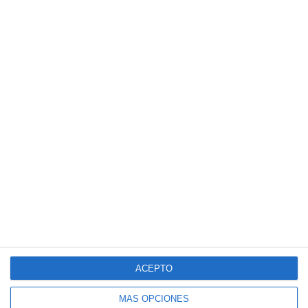
CIENCIAS GENERALES
CORO Y TÉCNICA VOCAL II
DIBUJO ARTÍSTICO II
DIBUJO TÉCNICO II
DIBUJO TÉCNICO APLICADO A LAS ARTES Y
AL DISEÑO
DISEÑO
EMPRESA Y DISEÑO DE MODELOS DE
NEGOCIO
ACEPTO
FÍSICA
MÁS OPCIONES