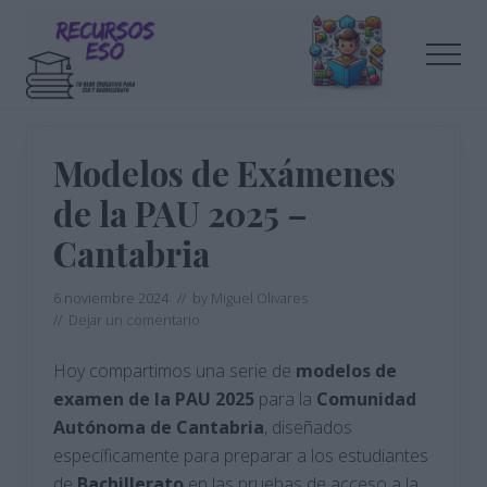
Menu
Saltar
Saltar
al
a
Men
contenido
la
principal
barra
Tu
lateral
blog
de
principal
Modelos de Exámenes
educación
de la PAU 2025 –
Cantabria
6 noviembre 2024
// by
Miguel Olivares
//
Dejar un comentario
Hoy compartimos una serie de
modelos de
examen de la PAU 2025
para la
Comunidad
Autónoma de Cantabria
, diseñados
específicamente para preparar a los estudiantes
de
Bachillerato
en las pruebas de acceso a la