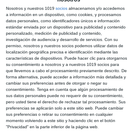
Cuaderno De
Nosotros y nuestros 1019
socios
almacenamos y/o accedemos
Vacaciones – Tecnología
a información en un dispositivo, como cookies, y procesamos
datos personales, como identificadores únicos e información
3º ESO
estándar enviada por un dispositivo para publicidad y contenido
personalizado, medición de publicidad y contenido,
investigación de audiencia y desarrollo de servicios.
Con su
1 agosto 2025
// by
Miguel Olivares
permiso, nosotros y nuestros socios podemos utilizar datos de
//
Dejar un comentario
localización geográfica precisa e identificación mediante las
características de dispositivos. Puede hacer clic para otorgarnos
Este material está diseñado para que los
su consentimiento a nosotros y a nuestros 1019 socios para
alumnos de Tecnología de 3.º de ESO repasen de
que llevemos a cabo el procesamiento previamente descrito. De
forma completa y práctica los contenidos más
forma alternativa, puede acceder a información más detallada y
importantes del curso. A través de ejercicios
cambiar sus preferencias antes de otorgar o negar su
consentimiento.
Tenga en cuenta que algún procesamiento de
técnicos, mecánicos y eléctricos, este cuaderno
sus datos personales puede no requerir de su consentimiento,
les permitirá consolidar sus aprendizajes durante
pero usted tiene el derecho de rechazar tal procesamiento. Sus
las vacaciones. ¿Qué incluye este material?
preferencias se aplicarán solo a este sitio web. Puede cambiar
Dibujo técnico: vistas (alzado, planta, perfil),
sus preferencias o retirar su consentimiento en cualquier
momento volviendo a este sitio y haciendo clic en el botón
perspectiva …
"Privacidad" en la parte inferior de la página web.