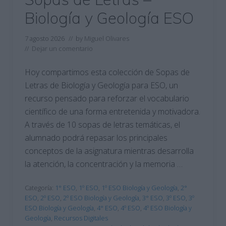
Biología y Geología ESO
7 agosto 2026
// by
Miguel Olivares
//
Dejar un comentario
Hoy compartimos esta colección de Sopas de
Letras de Biología y Geología para ESO, un
recurso pensado para reforzar el vocabulario
científico de una forma entretenida y motivadora.
A través de 10 sopas de letras temáticas, el
alumnado podrá repasar los principales
conceptos de la asignatura mientras desarrolla
la atención, la concentración y la memoria …
Categoría:
1° ESO
,
1º ESO
,
1º ESO Biología y Geología
,
2°
ESO
,
2º ESO
,
2º ESO Biología y Geología
,
3° ESO
,
3º ESO
,
3º
ESO Biología y Geología
,
4° ESO
,
4º ESO
,
4º ESO Biología y
Geología
,
Recursos Digitales