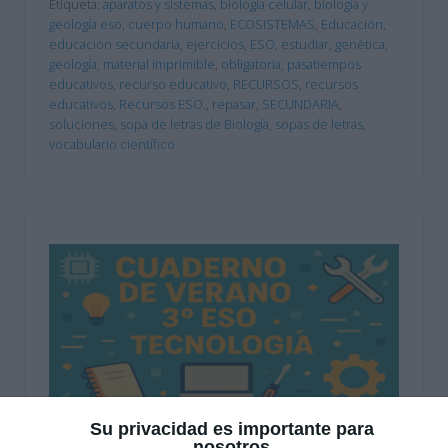
Etiqueta:
aparatos y sistemas
,
biología celular
,
biología y
geología eso
,
cuerpo humano
,
ECOSISTEMAS
,
Educación
,
educación secundaria
,
ejercicios
,
ESO
,
estudiar
,
genética
,
geología
,
material imprimible
,
obligatoria
,
pasatiempos
educativos
,
recurso educativo
,
RECURSOS
,
recursos
educativos
,
Recursos ESO.
,
repasar
,
SECUNDARIA
,
soluciones
,
sopa de letras de Biología
,
sopas de letras
,
vocabulario científico
Su privacidad es importante para
nosotros