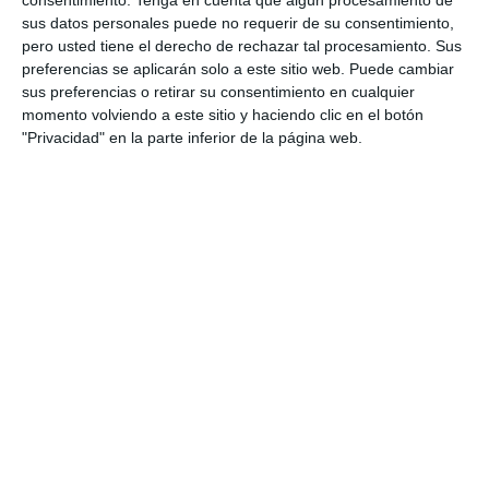
consentimiento.
Tenga en cuenta que algún procesamiento de
preparar a los estudiantes de Bachillerato en las
sus datos personales puede no requerir de su consentimiento,
pruebas de acceso a la universidad. Estos
pero usted tiene el derecho de rechazar tal procesamiento. Sus
modelos de examen están alineados con los
preferencias se aplicarán solo a este sitio web. Puede cambiar
sus preferencias o retirar su consentimiento en cualquier
contenidos oficiales y las nuevas directrices de
momento volviendo a este sitio y haciendo clic en el botón
evaluación de la PAU 2025, proporcionando una
"Privacidad" en la parte inferior de la página web.
práctica completa y …
Categoría:
Selectividad
,
Selectividad Arte
,
Selectividad Arte
Escénico
,
Selectividad Biología
,
Selectividad Dibujo
Técnico
,
Selectividad Economía
,
Selectividad Filosofía
,
Selectividad Física
,
Selectividad Francés
,
Selectividad
Geografía
,
Selectividad Geología
,
Selectividad Griego
,
Selectividad Historia
,
Selectividad Inglés
,
Selectividad Latin
,
Selectividad Lengua
,
Selectividad Matemáticas aplicadas
,
Selectividad Matemáticas II
,
Selectividad Química
Etiqueta:
Coro y Técnica Vocal II
,
Dibujo Artístico II
,
Dibujo
Técnico aplicado a las Artes y al Diseño II
,
Dibujo Técnico II
,
diseño
,
Educación
,
educación secundaria
,
educación
universitaria
,
ejercicios
,
Empresa y diseño de modelos de
negocio
,
estructura de preguntas
,
estudiar
,
evaluación
,