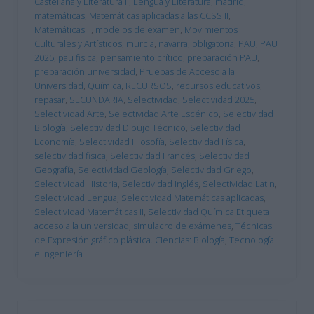
Castellana y Literatura II
,
Lengua y Literatura
,
madrid
,
matemáticas
,
Matemáticas aplicadas a las CCSS II
,
Matemáticas II
,
modelos de examen
,
Movimientos
Culturales y Artísticos
,
murcia
,
navarra
,
obligatoria
,
PAU
,
PAU
2025
,
pau fisica
,
pensamiento crítico
,
preparación PAU
,
preparación universidad
,
Pruebas de Acceso a la
Universidad
,
Química
,
RECURSOS
,
recursos educativos
,
repasar
,
SECUNDARIA
,
Selectividad
,
Selectividad 2025
,
Selectividad Arte
,
Selectividad Arte Escénico
,
Selectividad
Biología
,
Selectividad Dibujo Técnico
,
Selectividad
Economía
,
Selectividad Filosofía
,
Selectividad Física
,
selectividad fisica
,
Selectividad Francés
,
Selectividad
Geografía
,
Selectividad Geología
,
Selectividad Griego
,
Selectividad Historia
,
Selectividad Inglés
,
Selectividad Latin
,
Selectividad Lengua
,
Selectividad Matemáticas aplicadas
,
Selectividad Matemáticas II
,
Selectividad Química Etiqueta:
acceso a la universidad
,
simulacro de exámenes
,
Técnicas
de Expresión gráfico plástica. Ciencias: Biología
,
Tecnología
e Ingeniería II