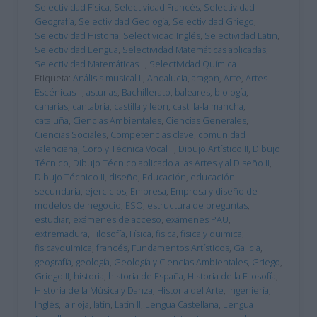
Selectividad Física
,
Selectividad Francés
,
Selectividad
Geografía
,
Selectividad Geología
,
Selectividad Griego
,
Selectividad Historia
,
Selectividad Inglés
,
Selectividad Latin
,
Selectividad Lengua
,
Selectividad Matemáticas aplicadas
,
Selectividad Matemáticas II
,
Selectividad Química
Etiqueta:
Análisis musical II
,
Andalucia
,
aragon
,
Arte
,
Artes
Escénicas II
,
asturias
,
Bachillerato
,
baleares
,
biología
,
canarias
,
cantabria
,
castilla y leon
,
castilla-la mancha
,
cataluña
,
Ciencias Ambientales
,
Ciencias Generales
,
Ciencias Sociales
,
Competencias clave
,
comunidad
valenciana
,
Coro y Técnica Vocal II
,
Dibujo Artístico II
,
Dibujo
Técnico
,
Dibujo Técnico aplicado a las Artes y al Diseño II
,
Dibujo Técnico II
,
diseño
,
Educación
,
educación
secundaria
,
ejercicios
,
Empresa
,
Empresa y diseño de
modelos de negocio
,
ESO
,
estructura de preguntas
,
estudiar
,
exámenes de acceso
,
exámenes PAU
,
extremadura
,
Filosofía
,
Física
,
fisica
,
fisica y quimica
,
fisicayquimica
,
francés
,
Fundamentos Artísticos
,
Galicia
,
geografía
,
geología
,
Geología y Ciencias Ambientales
,
Griego
,
Griego II
,
historia
,
historia de España
,
Historia de la Filosofía
,
Historia de la Música y Danza
,
Historia del Arte
,
ingeniería
,
Inglés
,
la rioja
,
latín
,
Latín II
,
Lengua Castellana
,
Lengua