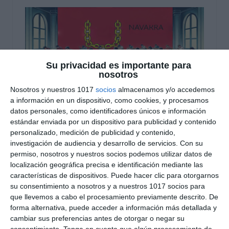
Su privacidad es importante para
nosotros
Nosotros y nuestros 1017
socios
almacenamos y/o accedemos
a información en un dispositivo, como cookies, y procesamos
datos personales, como identificadores únicos e información
Modelos Examen PAU
estándar enviada por un dispositivo para publicidad y contenido
personalizado, medición de publicidad y contenido,
2025 – Navarra
investigación de audiencia y desarrollo de servicios.
Con su
permiso, nosotros y nuestros socios podemos utilizar datos de
19 noviembre 2024
// by
Miguel Olivares
localización geográfica precisa e identificación mediante las
//
Dejar un comentario
características de dispositivos. Puede hacer clic para otorgarnos
su consentimiento a nosotros y a nuestros 1017 socios para
Hoy compartimos una serie de modelos de
que llevemos a cabo el procesamiento previamente descrito. De
examen de la PAU 2025 para la Comunidad Foral
forma alternativa, puede acceder a información más detallada y
cambiar sus preferencias antes de otorgar o negar su
de Navarra, diseñados específicamente para