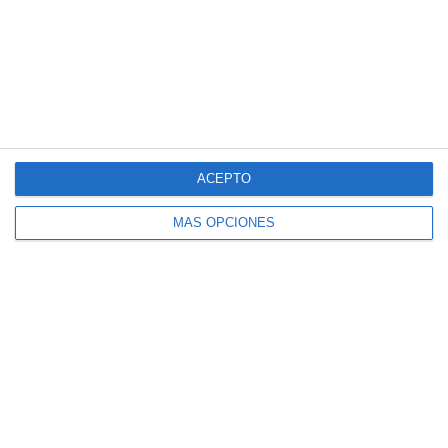
Esquemas Didácticos: Construcciones
Históricas de la Edad Media – Geografía
e Historia ESO
ACEPTO
MÁS OPCIONES
Esquemas Didácticos: Construcciones
Históricas de Al-Ándalus – Geografía e
Historia ESO