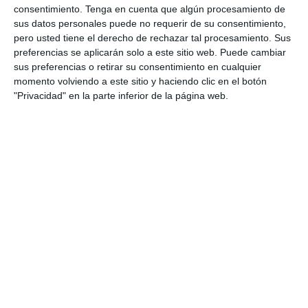
conceptos mediante un enfoque más visual y
consentimiento.
Tenga en cuenta que algún procesamiento de
esquemático. También puede emplearse para
sus datos personales puede no requerir de su consentimiento,
pero usted tiene el derecho de rechazar tal procesamiento. Sus
tareas, exposiciones o actividades de estudio
preferencias se aplicarán solo a este sitio web. Puede cambiar
autónomo.
sus preferencias o retirar su consentimiento en cualquier
momento volviendo a este sitio y haciendo clic en el botón
DESCARGA AL FINAL
"Privacidad" en la parte inferior de la página web.
EL PDF
Escribe tu correo electrónico…
Suscribirse
Únete a otros 553 suscriptores