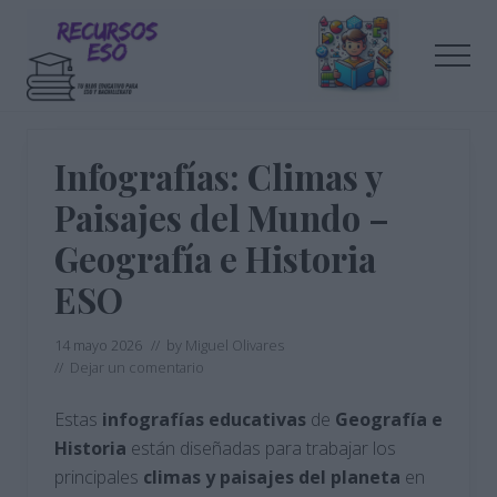
Menu
Saltar
Saltar
al
a
Men
contenido
la
principal
barra
Tu
lateral
blog
de
principal
Infografías: Climas y
educación
Paisajes del Mundo –
Geografía e Historia
ESO
14 mayo 2026
// by
Miguel Olivares
//
Dejar un comentario
Estas
infografías educativas
de
Geografía e
Historia
están diseñadas para trabajar los
principales
climas y paisajes del planeta
en