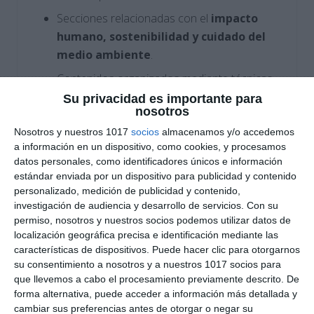
Secciones relacionadas con el
impacto
humano, sostenibilidad y cuidado del
medio ambiente
.
Contenidos organizados mediante técnicas
de
Visual Thinking
para favorecer el
Su privacidad es importante para
nosotros
aprendizaje visual y la memorización.
Nosotros y nuestros 1017
socios
almacenamos y/o accedemos
Cómo utilizar este
a información en un dispositivo, como cookies, y procesamos
datos personales, como identificadores únicos e información
material
estándar enviada por un dispositivo para publicidad y contenido
personalizado, medición de publicidad y contenido,
investigación de audiencia y desarrollo de servicios.
Con su
Este recurso puede utilizarse como apoyo visual
permiso, nosotros y nuestros socios podemos utilizar datos de
en el aula, material de repaso o complemento
localización geográfica precisa e identificación mediante las
para trabajar los contenidos de
Geografía e
características de dispositivos. Puede hacer clic para otorgarnos
Historia en ESO
. Resulta especialmente útil
su consentimiento a nosotros y a nuestros 1017 socios para
que llevemos a cabo el procesamiento previamente descrito. De
para explicar los grandes tipos de clima,
forma alternativa, puede acceder a información más detallada y
comparar paisajes naturales y reforzar
cambiar sus preferencias antes de otorgar o negar su