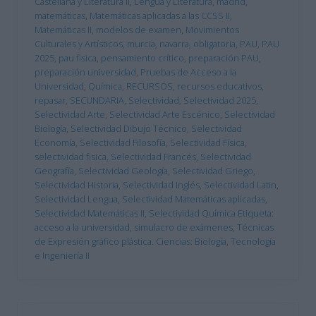
Castellana y Literatura II
,
Lengua y Literatura
,
madrid
,
matemáticas
,
Matemáticas aplicadas a las CCSS II
,
Matemáticas II
,
modelos de examen
,
Movimientos
Culturales y Artísticos
,
murcia
,
navarra
,
obligatoria
,
PAU
,
PAU
2025
,
pau fisica
,
pensamiento crítico
,
preparación PAU
,
preparación universidad
,
Pruebas de Acceso a la
Universidad
,
Química
,
RECURSOS
,
recursos educativos
,
repasar
,
SECUNDARIA
,
Selectividad
,
Selectividad 2025
,
Selectividad Arte
,
Selectividad Arte Escénico
,
Selectividad
Biología
,
Selectividad Dibujo Técnico
,
Selectividad
Economía
,
Selectividad Filosofía
,
Selectividad Física
,
selectividad fisica
,
Selectividad Francés
,
Selectividad
Geografía
,
Selectividad Geología
,
Selectividad Griego
,
Selectividad Historia
,
Selectividad Inglés
,
Selectividad Latin
,
Selectividad Lengua
,
Selectividad Matemáticas aplicadas
,
Selectividad Matemáticas II
,
Selectividad Química Etiqueta:
acceso a la universidad
,
simulacro de exámenes
,
Técnicas
de Expresión gráfico plástica. Ciencias: Biología
,
Tecnología
e Ingeniería II