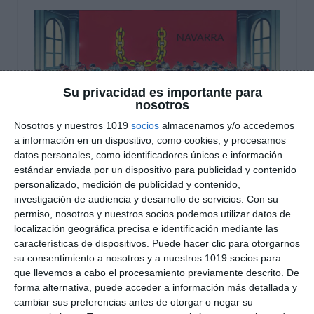
Su privacidad es importante para
nosotros
Nosotros y nuestros 1019
socios
almacenamos y/o accedemos
a información en un dispositivo, como cookies, y procesamos
datos personales, como identificadores únicos e información
Modelos Examen PAU
estándar enviada por un dispositivo para publicidad y contenido
personalizado, medición de publicidad y contenido,
2025 – Navarra
investigación de audiencia y desarrollo de servicios.
Con su
permiso, nosotros y nuestros socios podemos utilizar datos de
19 noviembre 2024
// by
Miguel Olivares
localización geográfica precisa e identificación mediante las
//
Dejar un comentario
características de dispositivos. Puede hacer clic para otorgarnos
su consentimiento a nosotros y a nuestros 1019 socios para
Hoy compartimos una serie de modelos de
que llevemos a cabo el procesamiento previamente descrito. De
examen de la PAU 2025 para la Comunidad Foral
forma alternativa, puede acceder a información más detallada y
cambiar sus preferencias antes de otorgar o negar su
de Navarra, diseñados específicamente para