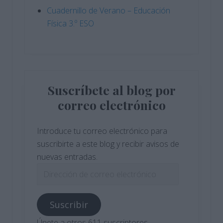
Cuadernillo de Verano – Educación
Física 3.º ESO
Suscríbete al blog por
correo electrónico
Introduce tu correo electrónico para
suscribirte a este blog y recibir avisos de
nuevas entradas.
Dirección
de
correo
Suscribir
electrónico
Únete a otros 611 suscriptores