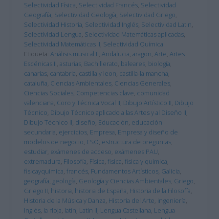
Selectividad Física
,
Selectividad Francés
,
Selectividad
Geografía
,
Selectividad Geología
,
Selectividad Griego
,
Selectividad Historia
,
Selectividad Inglés
,
Selectividad Latin
,
Selectividad Lengua
,
Selectividad Matemáticas aplicadas
,
Selectividad Matemáticas II
,
Selectividad Química
Etiqueta:
Análisis musical II
,
Andalucia
,
aragon
,
Arte
,
Artes
Escénicas II
,
asturias
,
Bachillerato
,
baleares
,
biología
,
canarias
,
cantabria
,
castilla y leon
,
castilla-la mancha
,
cataluña
,
Ciencias Ambientales
,
Ciencias Generales
,
Ciencias Sociales
,
Competencias clave
,
comunidad
valenciana
,
Coro y Técnica Vocal II
,
Dibujo Artístico II
,
Dibujo
Técnico
,
Dibujo Técnico aplicado a las Artes y al Diseño II
,
Dibujo Técnico II
,
diseño
,
Educación
,
educación
secundaria
,
ejercicios
,
Empresa
,
Empresa y diseño de
modelos de negocio
,
ESO
,
estructura de preguntas
,
estudiar
,
exámenes de acceso
,
exámenes PAU
,
extremadura
,
Filosofía
,
Física
,
fisica
,
fisica y quimica
,
fisicayquimica
,
francés
,
Fundamentos Artísticos
,
Galicia
,
geografía
,
geología
,
Geología y Ciencias Ambientales
,
Griego
,
Griego II
,
historia
,
historia de España
,
Historia de la Filosofía
,
Historia de la Música y Danza
,
Historia del Arte
,
ingeniería
,
Inglés
,
la rioja
,
latín
,
Latín II
,
Lengua Castellana
,
Lengua