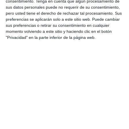
consentimiento.
Tenga en cuenta que algún procesamiento de
preparar a los estudiantes de Bachillerato en las
sus datos personales puede no requerir de su consentimiento,
pruebas de acceso a la universidad. Estos
pero usted tiene el derecho de rechazar tal procesamiento. Sus
modelos de examen están alineados con los
preferencias se aplicarán solo a este sitio web. Puede cambiar
contenidos oficiales y las nuevas directrices de
sus preferencias o retirar su consentimiento en cualquier
momento volviendo a este sitio y haciendo clic en el botón
evaluación de la PAU 2025, proporcionando una
"Privacidad" en la parte inferior de la página web.
práctica completa y …
Categoría:
Selectividad
,
Selectividad Arte
,
Selectividad Arte
Escénico
,
Selectividad Biología
,
Selectividad Dibujo
Técnico
,
Selectividad Economía
,
Selectividad Filosofía
,
Selectividad Física
,
Selectividad Francés
,
Selectividad
Geografía
,
Selectividad Geología
,
Selectividad Griego
,
Selectividad Historia
,
Selectividad Inglés
,
Selectividad Latin
,
Selectividad Lengua
,
Selectividad Matemáticas aplicadas
,
Selectividad Matemáticas II
,
Selectividad Química
Etiqueta:
Coro y Técnica Vocal II
,
Dibujo Artístico II
,
Dibujo
Técnico aplicado a las Artes y al Diseño II
,
Dibujo Técnico II
,
diseño
,
Educación
,
educación secundaria
,
educación
universitaria
,
ejercicios
,
Empresa y diseño de modelos de
negocio
,
estructura de preguntas
,
estudiar
,
evaluación
,