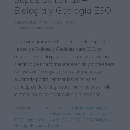
Biología y Geología ESO
7 agosto 2026
// by
Miguel Olivares
//
Dejar un comentario
Hoy compartimos esta colección de Sopas de
Letras de Biología y Geología para ESO, un
recurso pensado para reforzar el vocabulario
científico de una forma entretenida y motivadora.
A través de 10 sopas de letras temáticas, el
alumnado podrá repasar los principales
conceptos de la asignatura mientras desarrolla
la atención, la concentración y la memoria …
Categoría:
1° ESO
,
1º ESO
,
1º ESO Biología y Geología
,
2°
ESO
,
2º ESO
,
2º ESO Biología y Geología
,
3° ESO
,
3º ESO
,
3º
ESO Biología y Geología
,
4° ESO
,
4º ESO
,
4º ESO Biología y
Geología
,
Recursos Digitales