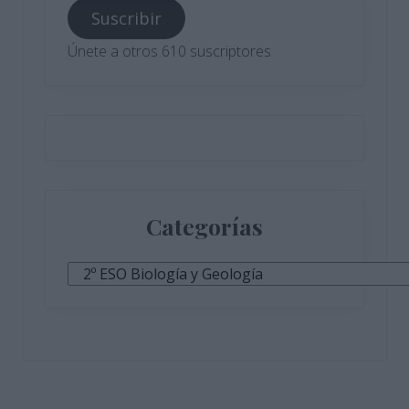
correo
Suscribir
electrónico
Únete a otros 610 suscriptores
Categorías
Categorías