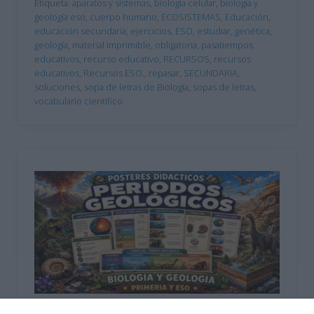
Etiqueta:
aparatos y sistemas
,
biología celular
,
biología y
geología eso
,
cuerpo humano
,
ECOSISTEMAS
,
Educación
,
educación secundaria
,
ejercicios
,
ESO
,
estudiar
,
genética
,
geología
,
material imprimible
,
obligatoria
,
pasatiempos
educativos
,
recurso educativo
,
RECURSOS
,
recursos
educativos
,
Recursos ESO.
,
repasar
,
SECUNDARIA
,
soluciones
,
sopa de letras de Biología
,
sopas de letras
,
vocabulario científico