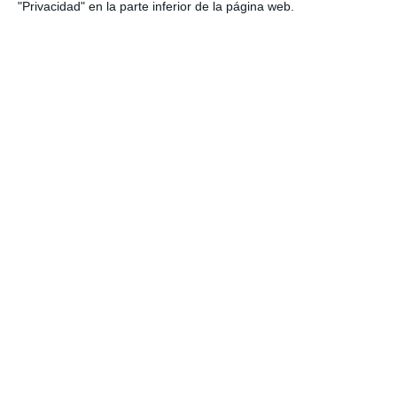
Biología y Geología
,
3º ESO
,
3º ESO Biología y Geología
,
4º
"Privacidad" en la parte inferior de la página web.
ESO
,
4º ESO Biología y Geología
Etiqueta:
Biología y Geología
,
Cámbrico
,
Carbonífero
,
ciencias.
,
Cretácico
,
Cuaternario
,
Devónico
,
dinosaurios
,
ESO
,
evolución de la vida
,
fósiles
,
historia de la Tierra
,
infografía educativa
,
Jurásico
,
material imprimible
,
Neógeno
,
Ordovícico
,
Paleógeno
,
períodos geológicos
,
Pérmico
,
pósteres didácticos
,
Precámbrico
,
primaria
,
recurso
educativo
,
Silúrico
,
tiempo geológico
,
Triásico