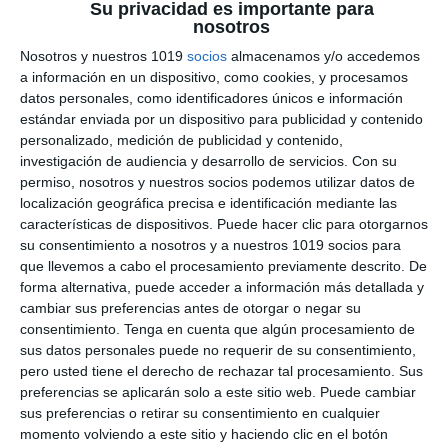
Su privacidad es importante para
Pósteres Didácticos:
nosotros
Periodos Geológicos –
Nosotros y nuestros 1019
socios
almacenamos y/o accedemos
a información en un dispositivo, como cookies, y procesamos
Biología y Geología ESO
datos personales, como identificadores únicos e información
estándar enviada por un dispositivo para publicidad y contenido
11 julio 2026
// by
Miguel Olivares
personalizado, medición de publicidad y contenido,
//
Dejar un comentario
investigación de audiencia y desarrollo de servicios.
Con su
permiso, nosotros y nuestros socios podemos utilizar datos de
Los Pósteres Didácticos de Períodos
localización geográfica precisa e identificación mediante las
características de dispositivos. Puede hacer clic para otorgarnos
Geológicos son un recurso educativo diseñado
su consentimiento a nosotros y a nuestros 1019 socios para
para descubrir la historia de la Tierra de una
que llevemos a cabo el procesamiento previamente descrito. De
forma visual, atractiva y fácil de comprender. A
forma alternativa, puede acceder a información más detallada y
través de ilustraciones de gran calidad y
cambiar sus preferencias antes de otorgar o negar su
consentimiento.
Tenga en cuenta que algún procesamiento de
explicaciones claras, el alumnado podrá conocer
sus datos personales puede no requerir de su consentimiento,
cómo ha evolucionado nuestro planeta desde
pero usted tiene el derecho de rechazar tal procesamiento. Sus
sus orígenes hasta la actualidad, así como los …
preferencias se aplicarán solo a este sitio web. Puede cambiar
sus preferencias o retirar su consentimiento en cualquier
Categoría:
1º ESO
,
1º ESO Biología y Geología
,
2º ESO
,
2º ESO
momento volviendo a este sitio y haciendo clic en el botón