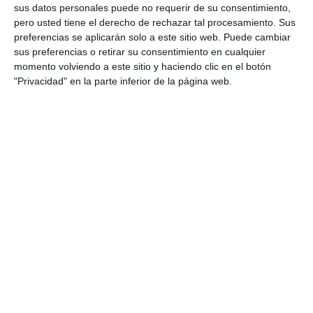
ambientadas en la Navidad. A través de
sus datos personales puede no requerir de su consentimiento,
situaciones cercanas y motivadoras, las fichas
pero usted tiene el derecho de rechazar tal procesamiento. Sus
preferencias se aplicarán solo a este sitio web. Puede cambiar
permiten trabajar el proceso tecnológico, los
sus preferencias o retirar su consentimiento en cualquier
materiales, las estructuras y la energía desde un
momento volviendo a este sitio y haciendo clic en el botón
enfoque práctico y competencial. ¿Qué incluye
"Privacidad" en la parte inferior de la página web.
este material? Dentro de este material
encontrarás …
Categoría:
1º ESO
,
1º ESO Tecnología, Computación y
Robótica
,
2º ESO
,
2º ESO Computación y Robótica
,
3º ESO
,
3º
ESO Tecnología
,
4º ESO
,
4º ESO Tecnología
Etiqueta:
actividades competenciales
,
aprendizaje por
proyectos
,
Aula
,
diseño técnico
,
Educación
,
educación
secundaria
,
ejercicios
,
energía
,
ESO
,
estabilidad
,
estructuras
,
estudiar
,
iluminación
,
LOMLOE
,
materiales
,
Navidad
,
obligatoria
,
proceso tecnológico
,
propiedades de
los materiales
,
proyectos tecnológicos
,
RECURSOS
,
recursos educativos
,
repasar
,
SECUNDARIA
,
sostenibilidad
,
Tecnología