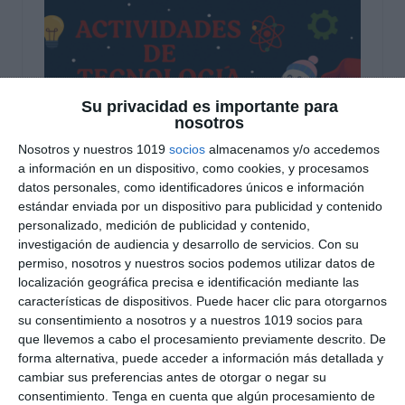
Su privacidad es importante para
nosotros
Nosotros y nuestros 1019
socios
almacenamos y/o accedemos
a información en un dispositivo, como cookies, y procesamos
datos personales, como identificadores únicos e información
Actividades de
estándar enviada por un dispositivo para publicidad y contenido
Tecnología – Especial
personalizado, medición de publicidad y contenido,
investigación de audiencia y desarrollo de servicios.
Con su
Navidad
permiso, nosotros y nuestros socios podemos utilizar datos de
localización geográfica precisa e identificación mediante las
características de dispositivos. Puede hacer clic para otorgarnos
11 diciembre 2025
// by
Miguel Olivares
su consentimiento a nosotros y a nuestros 1019 socios para
//
Dejar un comentario
que llevemos a cabo el procesamiento previamente descrito. De
forma alternativa, puede acceder a información más detallada y
Este material está dirigido al alumnado de la ESO
cambiar sus preferencias antes de otorgar o negar su
y reúne cuatro actividades de Tecnología
consentimiento.
Tenga en cuenta que algún procesamiento de