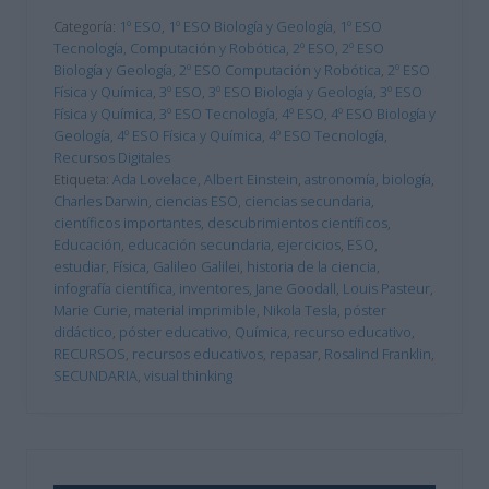
Categoría:
1º ESO
,
1º ESO Biología y Geología
,
1º ESO
Tecnología, Computación y Robótica
,
2º ESO
,
2º ESO
Biología y Geología
,
2º ESO Computación y Robótica
,
2º ESO
Física y Química
,
3º ESO
,
3º ESO Biología y Geología
,
3º ESO
Física y Química
,
3º ESO Tecnología
,
4º ESO
,
4º ESO Biología y
Geología
,
4º ESO Física y Química
,
4º ESO Tecnología
,
Recursos Digitales
Etiqueta:
Ada Lovelace
,
Albert Einstein
,
astronomía
,
biología
,
Charles Darwin
,
ciencias ESO
,
ciencias secundaria
,
científicos importantes
,
descubrimientos científicos
,
Educación
,
educación secundaria
,
ejercicios
,
ESO
,
estudiar
,
Física
,
Galileo Galilei
,
historia de la ciencia
,
infografía científica
,
inventores
,
Jane Goodall
,
Louis Pasteur
,
Marie Curie
,
material imprimible
,
Nikola Tesla
,
póster
didáctico
,
póster educativo
,
Química
,
recurso educativo
,
RECURSOS
,
recursos educativos
,
repasar
,
Rosalind Franklin
,
SECUNDARIA
,
visual thinking