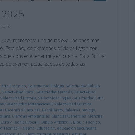
 2025
ntario
 2025 representa una de las evaluaciones más
o. Este año, los exámenes oficiales llegan con
s que conviene tener muy en cuenta. Para facilitar
os de examen actualizados de todas las
d Arte Escénico
,
Selectividad Biología
,
Selectividad Dibujo
,
Selectividad Física
,
Selectividad Francés
,
Selectividad
,
Selectividad Historia
,
Selectividad Inglés
,
Selectividad Latin
,
das
,
Selectividad Matemáticas II
,
Selectividad Química
es Escénicas II
,
asturias
,
Bachillerato
,
baleares
,
biología
,
taluña
,
Ciencias Ambientales
,
Ciencias Generales
,
Ciencias
,
Coro y Técnica Vocal II
,
Dibujo Artístico II
,
Dibujo Técnico
,
o Técnico II
,
diseño
,
Educación
,
educación secundaria
,
e negocio
,
ESO
,
estructura de preguntas
,
estudiar
,