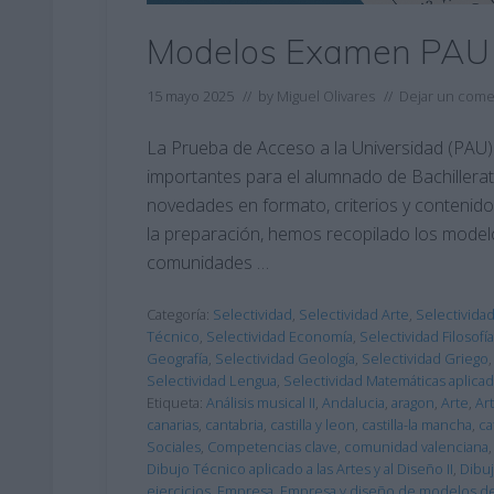
Modelos Examen PAU
15 mayo 2025
// by
Miguel Olivares
//
Dejar un come
La Prueba de Acceso a la Universidad (PAU)
importantes para el alumnado de Bachillerat
novedades en formato, criterios y contenido
la preparación, hemos recopilado los model
comunidades …
Categoría:
Selectividad
,
Selectividad Arte
,
Selectivida
Técnico
,
Selectividad Economía
,
Selectividad Filosofía
Geografía
,
Selectividad Geología
,
Selectividad Griego
Selectividad Lengua
,
Selectividad Matemáticas aplica
Etiqueta:
Análisis musical II
,
Andalucia
,
aragon
,
Arte
,
Art
canarias
,
cantabria
,
castilla y leon
,
castilla-la mancha
,
ca
Sociales
,
Competencias clave
,
comunidad valenciana
Dibujo Técnico aplicado a las Artes y al Diseño II
,
Dibuj
ejercicios
,
Empresa
,
Empresa y diseño de modelos d