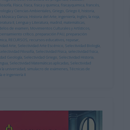
ilosofía
,
Física
,
fisica
,
fisica y quimica
,
fisicayquimica
,
francés
,
ología y Ciencias Ambientales
,
Griego
,
Griego II
,
historia
,
la Música y Danza
,
Historia del Arte
,
ingeniería
,
Inglés
,
la rioja
,
ratura II
,
Lengua y Literatura
,
madrid
,
matemáticas
,
elos de examen
,
Movimientos Culturales y Artísticos
,
pensamiento crítico
,
preparación PAU
,
preparación
mica
,
RECURSOS
,
recursos educativos
,
repasar
,
vidad Arte
,
Selectividad Arte Escénico
,
Selectividad Biología
,
Selectividad Filosofía
,
Selectividad Física
,
selectividad fisica
,
idad Geología
,
Selectividad Griego
,
Selectividad Historia
,
engua
,
Selectividad Matemáticas aplicadas
,
Selectividad
 la universidad
,
simulacro de exámenes
,
Técnicas de
 e Ingeniería II