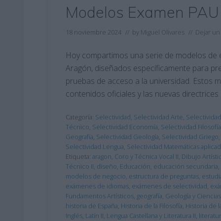
Modelos Examen PAU
18 noviembre 2024
// by
Miguel Olivares
//
Dejar un
Hoy compartimos una serie de modelos de 
Aragón, diseñados específicamente para prep
pruebas de acceso a la universidad. Estos 
contenidos oficiales y las nuevas directric
Categoría:
Selectividad
,
Selectividad Arte
,
Selectivida
Técnico
,
Selectividad Economía
,
Selectividad Filosofía
Geografía
,
Selectividad Geología
,
Selectividad Griego
Selectividad Lengua
,
Selectividad Matemáticas aplica
Etiqueta:
aragon
,
Coro y Técnica Vocal II
,
Dibujo Artístic
Técnico II
,
diseño
,
Educación
,
educación secundaria
,
modelos de negocio
,
estructura de preguntas
,
estudi
exámenes de idiomas
,
exámenes de selectividad
,
exá
Fundamentos Artísticos
,
geografía
,
Geología y Ciencia
historia de España
,
Historia de la Filosofía
,
Historia de 
Inglés
,
Latín II
,
Lengua Castellana y Literatura II
,
literatu