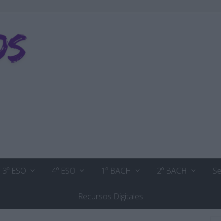
3º ESO
4º ESO
1º BACH
2º BACH
Se
Recursos Digitales