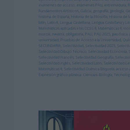
exámenes de acceso
,
exámenes PAU
,
extremadura
,
F
Fundamentos Artísticos
,
Galicia
,
geografía
,
geología
,
Ge
historia de España
,
Historia de la Filosofía
,
Historia de 
latín
,
Latín II
,
Lengua Castellana
,
Lengua Castellana y Lite
Matemáticas aplicadas a las CCSS II
,
Matemáticas II
,
mod
murcia
,
navarra
,
obligatoria
,
PAU
,
PAU 2025
,
pau fisica
,
universidad
,
Pruebas de Acceso a la Universidad
,
Quí
SECUNDARIA
,
Selectividad
,
Selectividad 2025
,
Selecti
Selectividad Dibujo Técnico
,
Selectividad Economía
,
Selectividad Francés
,
Selectividad Geografía
,
Selectiv
Selectividad Inglés
,
Selectividad Latin
,
Selectividad L
Matemáticas II
,
Selectividad Química Etiqueta: acceso a
Expresión gráfico plástica. Ciencias: Biología
,
Tecnología