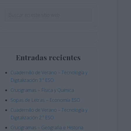
Barra
Buscar
en
lateral
este
principal
sitio
web
Entradas recientes
Cuadernillo de Verano – Tecnología y
Digitalización 3.º ESO
Crucigramas – Física y Química
Sopas de Letras – Economía ESO
Cuadernillo de Verano – Tecnología y
Digitalización 2.º ESO
Crucigramas – Geografia e Historia