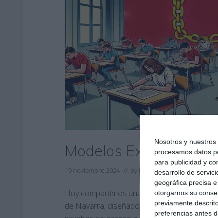
Nosotros y nuestro
Modelos Examen PAU 
procesamos datos per
para publicidad y co
19 noviembre 2024
// by
Miguel Olivares
//
Dejar un
desarrollo de servici
geográfica precisa e 
Hoy compartimos una serie de modelos de 
otorgarnos su conse
previamente descrito
de Navarra, diseñados específicamente para 
preferencias antes d