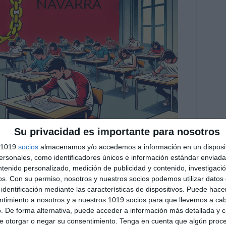
Su privacidad es importante para nosotros
s 1019
socios
almacenamos y/o accedemos a información en un disposit
2025 – Navarra
sonales, como identificadores únicos e información estándar enviada 
ntenido personalizado, medición de publicidad y contenido, investigaci
 comentario
os.
Con su permiso, nosotros y nuestros socios podemos utilizar datos 
identificación mediante las características de dispositivos. Puede hacer
examen de la PAU 2025 para la Comunidad Foral
ntimiento a nosotros y a nuestros 1019 socios para que llevemos a ca
. De forma alternativa, puede acceder a información más detallada y 
preparar a los estudiantes de Bachillerato en las
e otorgar o negar su consentimiento.
Tenga en cuenta que algún proc