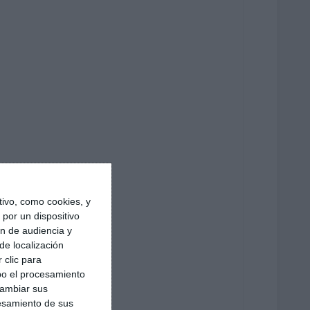
ivo, como cookies, y
por un dispositivo
ón de audiencia y
de localización
 clic para
bo el procesamiento
cambiar sus
esamiento de sus