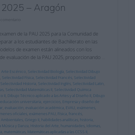
 2025 – Aragón
 comentario
examen de la PAU 2025 para la Comunidad de
arar a los estudiantes de Bachillerato en las
modelos de examen están alineados con los
es de evaluación de la PAU 2025, proporcionando …
d Arte Escénico
,
Selectividad Biología
,
Selectividad Dibujo
,
Selectividad Física
,
Selectividad Francés
,
Selectividad
,
Selectividad Historia
,
Selectividad Inglés
,
Selectividad Latin
,
das
,
Selectividad Matemáticas II
,
Selectividad Química
o II
,
Dibujo Técnico aplicado a las Artes y al Diseño II
,
Dibujo
educación universitaria
,
ejercicios
,
Empresa y diseño de
ar
,
evaluación
,
evaluación académica
,
EVAU
,
exámenes
,
menes oficiales
,
exámenes PAU
,
Física
,
francés
,
s Ambientales
,
Griego II
,
habilidades analíticas
,
historia
,
la Música y Danza
,
Historia del Arte
,
humanidades
,
Idiomas
,
ra
,
matemáticas
,
Matemáticas aplicadas a las CCSS II
,