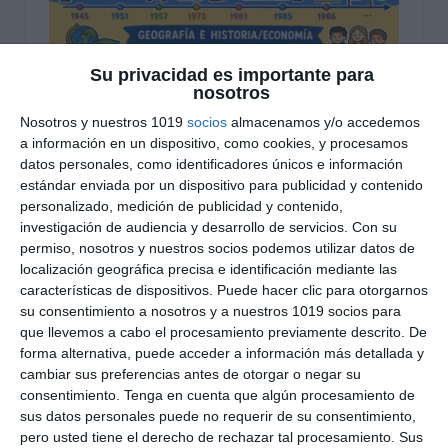
Su privacidad es importante para
nosotros
Lámina Didáctica – La
Nosotros y nuestros 1019
socios
almacenamos y/o accedemos
a información en un dispositivo, como cookies, y procesamos
Unión Europea a Través
datos personales, como identificadores únicos e información
del Tiempo
estándar enviada por un dispositivo para publicidad y contenido
personalizado, medición de publicidad y contenido,
investigación de audiencia y desarrollo de servicios.
Con su
8 mayo 2026
// by
Miguel Olivares
permiso, nosotros y nuestros socios podemos utilizar datos de
//
Dejar un comentario
localización geográfica precisa e identificación mediante las
características de dispositivos. Puede hacer clic para otorgarnos
Esta lámina didáctica para ESO permite trabajar
su consentimiento a nosotros y a nuestros 1019 socios para
contenidos de Geografía e Historia y Economía
que llevemos a cabo el procesamiento previamente descrito. De
relacionados con la evolución de la Unión
forma alternativa, puede acceder a información más detallada y
cambiar sus preferencias antes de otorgar o negar su
Europea. El material utiliza un enfoque de Visual
consentimiento.
Tenga en cuenta que algún procesamiento de
Thinking, combinando ilustraciones, fechas y
sus datos personales puede no requerir de su consentimiento,
esquemas visuales para facilitar la comprensión
pero usted tiene el derecho de rechazar tal procesamiento. Sus