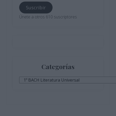
correo
Suscribir
electrónico
Únete a otros 610 suscriptores
Categorías
Categorías