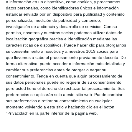
a información en un dispositivo, como cookies, y procesamos
datos personales, como identificadores únicos e información
estándar enviada por un dispositivo para publicidad y contenido
personalizado, medición de publicidad y contenido,
investigación de audiencia y desarrollo de servicios.
Con su
permiso, nosotros y nuestros socios podemos utilizar datos de
localización geográfica precisa e identificación mediante las
Romeo y Julieta –
características de dispositivos. Puede hacer clic para otorgarnos
su consentimiento a nosotros y a nuestros 1019 socios para
William Shakespeare:
que llevemos a cabo el procesamiento previamente descrito. De
forma alternativa, puede acceder a información más detallada y
Texto Completo y
cambiar sus preferencias antes de otorgar o negar su
Actividades
consentimiento.
Tenga en cuenta que algún procesamiento de
sus datos personales puede no requerir de su consentimiento,
pero usted tiene el derecho de rechazar tal procesamiento. Sus
17 noviembre 2024
// by
Miguel Olivares
preferencias se aplicarán solo a este sitio web. Puede cambiar
//
Dejar un comentario
sus preferencias o retirar su consentimiento en cualquier
momento volviendo a este sitio y haciendo clic en el botón
En esta entrada, compartimos tanto el texto
"Privacidad" en la parte inferior de la página web.
completo adaptado de «Romeo y Julieta» de
William Shakespeare, como una serie de fichas