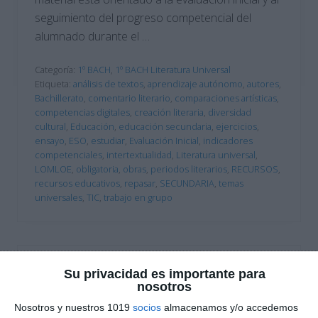
seguimiento del progreso competencial del
alumnado durante el …
Categoría:
1º BACH
,
1º BACH Literatura Universal
Etiqueta:
análisis de textos
,
aprendizaje autónomo
,
autores
,
Bachillerato
,
comentario literario
,
comparaciones artísticas
,
competencias digitales
,
creación literaria
,
diversidad
cultural
,
Educación
,
educación secundaria
,
ejercicios
,
ensayo
,
ESO
,
estudiar
,
Evaluación Inicial
,
indicadores
competenciales
,
intertextualidad
,
Literatura universal
,
LOMLOE
,
obligatoria
,
obras
,
periodos literarios
,
RECURSOS
,
recursos educativos
,
repasar
,
SECUNDARIA
,
temas
universales
,
TIC
,
trabajo en grupo
Su privacidad es importante para
nosotros
Nosotros y nuestros 1019
socios
almacenamos y/o accedemos