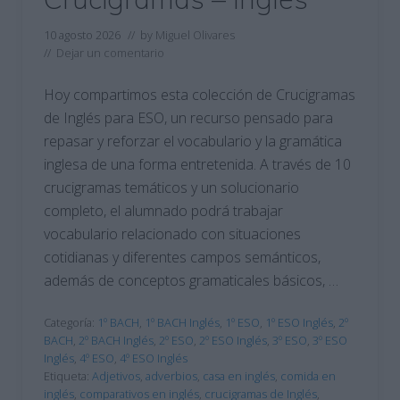
10 agosto 2026
// by
Miguel Olivares
//
Dejar un comentario
Hoy compartimos esta colección de Crucigramas
de Inglés para ESO, un recurso pensado para
repasar y reforzar el vocabulario y la gramática
inglesa de una forma entretenida. A través de 10
crucigramas temáticos y un solucionario
completo, el alumnado podrá trabajar
vocabulario relacionado con situaciones
cotidianas y diferentes campos semánticos,
además de conceptos gramaticales básicos, …
Categoría:
1º BACH
,
1º BACH Inglés
,
1º ESO
,
1º ESO Inglés
,
2º
BACH
,
2º BACH Inglés
,
2º ESO
,
2º ESO Inglés
,
3º ESO
,
3º ESO
Inglés
,
4º ESO
,
4º ESO Inglés
Etiqueta:
Adjetivos
,
adverbios
,
casa en inglés
,
comida en
inglés
,
comparativos en inglés
,
crucigramas de Inglés
,