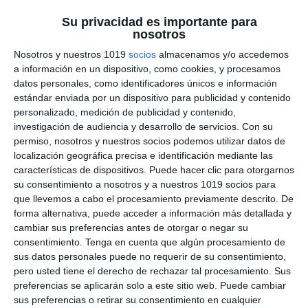
Tecnología y
Su privacidad es importante para
nosotros
Digitalización
Nosotros y nuestros 1019
socios
almacenamos y/o accedemos
a información en un dispositivo, como cookies, y procesamos
9 agosto 2026
// by
Miguel Olivares
datos personales, como identificadores únicos e información
//
Dejar un comentario
estándar enviada por un dispositivo para publicidad y contenido
personalizado, medición de publicidad y contenido,
Hoy compartimos esta colección de Crucigramas
investigación de audiencia y desarrollo de servicios.
Con su
de Tecnología para ESO, un recurso pensado
permiso, nosotros y nuestros socios podemos utilizar datos de
para repasar y reforzar los principales
localización geográfica precisa e identificación mediante las
conceptos de la asignatura de una forma
características de dispositivos. Puede hacer clic para otorgarnos
su consentimiento a nosotros y a nuestros 1019 socios para
entretenida. A través de 10 crucigramas
que llevemos a cabo el procesamiento previamente descrito. De
temáticos y un solucionario completo, el
forma alternativa, puede acceder a información más detallada y
alumnado podrá trabajar contenidos
cambiar sus preferencias antes de otorgar o negar su
relacionados con el proceso tecnológico, los
consentimiento.
Tenga en cuenta que algún procesamiento de
sus datos personales puede no requerir de su consentimiento,
materiales, las estructuras, los mecanismos, la
pero usted tiene el derecho de rechazar tal procesamiento. Sus
electricidad, …
preferencias se aplicarán solo a este sitio web. Puede cambiar
sus preferencias o retirar su consentimiento en cualquier