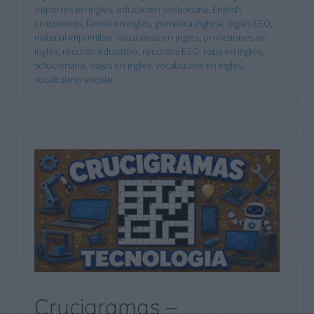
deportes en inglés
,
educación secundaria
,
English
crosswords
,
familia en inglés
,
gramática inglesa
,
inglés ESO
,
material imprimible
,
naturaleza en inglés
,
profesiones en
inglés
,
recurso educativo
,
recursos ESO
,
ropa en inglés
,
solucionario
,
viajes en inglés
,
vocabulario en inglés
,
vocabulario escolar
Crucigramas –