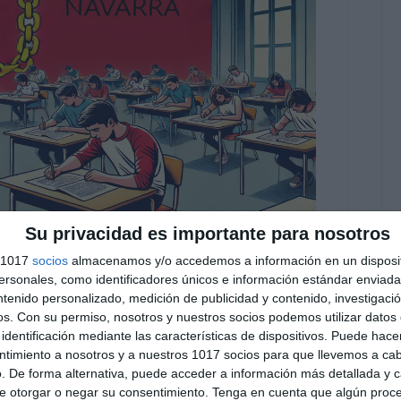
Su privacidad es importante para nosotros
s 1017
socios
almacenamos y/o accedemos a información en un disposit
2025 – Navarra
sonales, como identificadores únicos e información estándar enviada 
ntenido personalizado, medición de publicidad y contenido, investigaci
 comentario
os.
Con su permiso, nosotros y nuestros socios podemos utilizar datos 
identificación mediante las características de dispositivos. Puede hacer
examen de la PAU 2025 para la Comunidad Foral
ntimiento a nosotros y a nuestros 1017 socios para que llevemos a ca
. De forma alternativa, puede acceder a información más detallada y 
preparar a los estudiantes de Bachillerato en las
e otorgar o negar su consentimiento.
Tenga en cuenta que algún proc