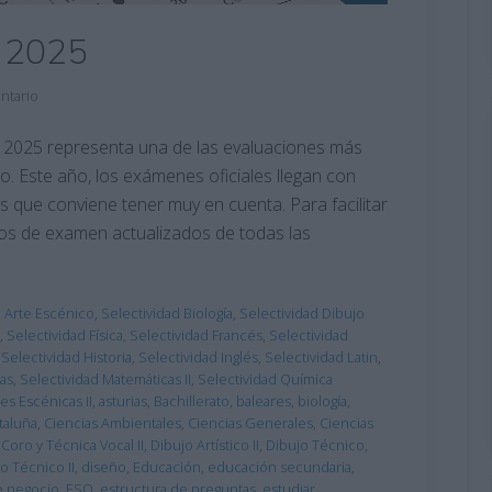
 2025
ntario
 2025 representa una de las evaluaciones más
o. Este año, los exámenes oficiales llegan con
s que conviene tener muy en cuenta. Para facilitar
os de examen actualizados de todas las
d Arte Escénico
,
Selectividad Biología
,
Selectividad Dibujo
,
Selectividad Física
,
Selectividad Francés
,
Selectividad
,
Selectividad Historia
,
Selectividad Inglés
,
Selectividad Latin
,
das
,
Selectividad Matemáticas II
,
Selectividad Química
es Escénicas II
,
asturias
,
Bachillerato
,
baleares
,
biología
,
taluña
,
Ciencias Ambientales
,
Ciencias Generales
,
Ciencias
,
Coro y Técnica Vocal II
,
Dibujo Artístico II
,
Dibujo Técnico
,
o Técnico II
,
diseño
,
Educación
,
educación secundaria
,
e negocio
,
ESO
,
estructura de preguntas
,
estudiar
,