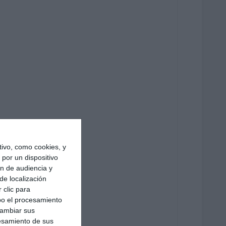
ivo, como cookies, y
por un dispositivo
ón de audiencia y
de localización
 clic para
bo el procesamiento
cambiar sus
esamiento de sus