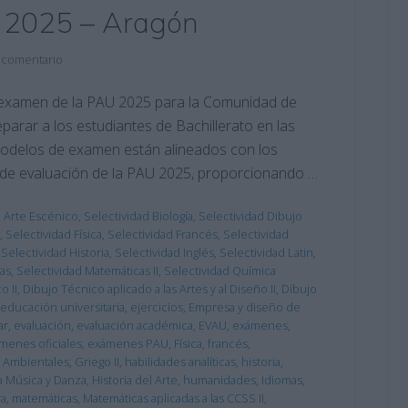
 2025 – Aragón
 comentario
examen de la PAU 2025 para la Comunidad de
arar a los estudiantes de Bachillerato en las
modelos de examen están alineados con los
es de evaluación de la PAU 2025, proporcionando …
d Arte Escénico
,
Selectividad Biología
,
Selectividad Dibujo
,
Selectividad Física
,
Selectividad Francés
,
Selectividad
,
Selectividad Historia
,
Selectividad Inglés
,
Selectividad Latin
,
das
,
Selectividad Matemáticas II
,
Selectividad Química
o II
,
Dibujo Técnico aplicado a las Artes y al Diseño II
,
Dibujo
educación universitaria
,
ejercicios
,
Empresa y diseño de
ar
,
evaluación
,
evaluación académica
,
EVAU
,
exámenes
,
menes oficiales
,
exámenes PAU
,
Física
,
francés
,
s Ambientales
,
Griego II
,
habilidades analíticas
,
historia
,
la Música y Danza
,
Historia del Arte
,
humanidades
,
Idiomas
,
ra
,
matemáticas
,
Matemáticas aplicadas a las CCSS II
,