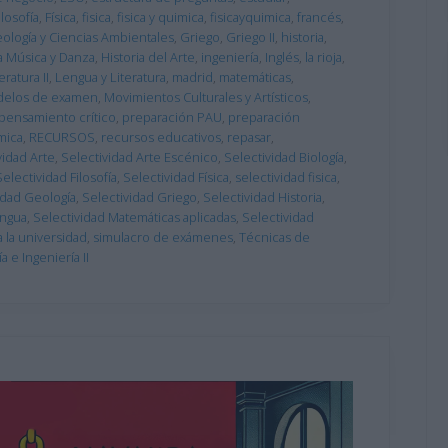
ilosofía
,
Física
,
fisica
,
fisica y quimica
,
fisicayquimica
,
francés
,
ología y Ciencias Ambientales
,
Griego
,
Griego II
,
historia
,
la Música y Danza
,
Historia del Arte
,
ingeniería
,
Inglés
,
la rioja
,
ratura II
,
Lengua y Literatura
,
madrid
,
matemáticas
,
elos de examen
,
Movimientos Culturales y Artísticos
,
pensamiento crítico
,
preparación PAU
,
preparación
mica
,
RECURSOS
,
recursos educativos
,
repasar
,
vidad Arte
,
Selectividad Arte Escénico
,
Selectividad Biología
,
Selectividad Filosofía
,
Selectividad Física
,
selectividad fisica
,
idad Geología
,
Selectividad Griego
,
Selectividad Historia
,
engua
,
Selectividad Matemáticas aplicadas
,
Selectividad
 la universidad
,
simulacro de exámenes
,
Técnicas de
 e Ingeniería II