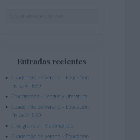
Barra
Buscar
en
lateral
este
principal
sitio
web
Entradas recientes
Cuadernillo de Verano – Educación
Física 4.º ESO
Crucigramas – Lengua y Literatura
Cuadernillo de Verano – Educación
Física 3.º ESO
Crucigramas – Matemáticas
Cuadernillo de Verano – Educación