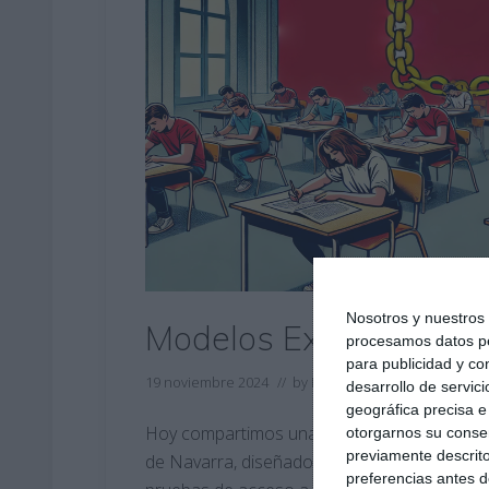
Nosotros y nuestro
Modelos Examen PAU 
procesamos datos per
para publicidad y co
19 noviembre 2024
// by
Miguel Olivares
//
Dejar un
desarrollo de servici
geográfica precisa e 
Hoy compartimos una serie de modelos de 
otorgarnos su conse
previamente descrito
de Navarra, diseñados específicamente para 
preferencias antes d