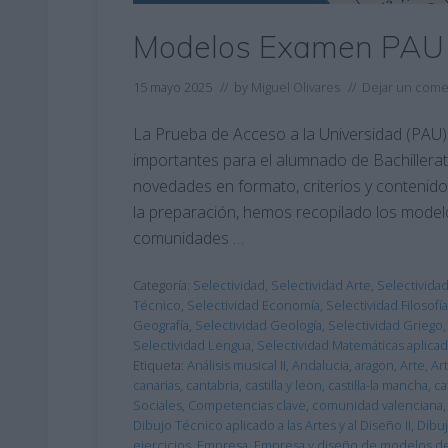
Modelos Examen PAU
15 mayo 2025
// by
Miguel Olivares
//
Dejar un come
La Prueba de Acceso a la Universidad (PAU)
importantes para el alumnado de Bachillerat
novedades en formato, criterios y contenido
la preparación, hemos recopilado los model
comunidades …
Categoría:
Selectividad
,
Selectividad Arte
,
Selectivida
Técnico
,
Selectividad Economía
,
Selectividad Filosofía
Geografía
,
Selectividad Geología
,
Selectividad Griego
Selectividad Lengua
,
Selectividad Matemáticas aplica
Etiqueta:
Análisis musical II
,
Andalucia
,
aragon
,
Arte
,
Art
canarias
,
cantabria
,
castilla y leon
,
castilla-la mancha
,
ca
Sociales
,
Competencias clave
,
comunidad valenciana
Dibujo Técnico aplicado a las Artes y al Diseño II
,
Dibuj
ejercicios
,
Empresa
,
Empresa y diseño de modelos d