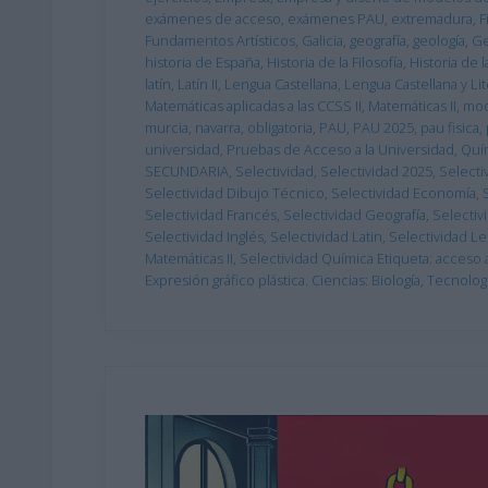
exámenes de acceso
,
exámenes PAU
,
extremadura
,
F
Fundamentos Artísticos
,
Galicia
,
geografía
,
geología
,
Ge
historia de España
,
Historia de la Filosofía
,
Historia de 
latín
,
Latín II
,
Lengua Castellana
,
Lengua Castellana y Lite
Matemáticas aplicadas a las CCSS II
,
Matemáticas II
,
mod
murcia
,
navarra
,
obligatoria
,
PAU
,
PAU 2025
,
pau fisica
,
universidad
,
Pruebas de Acceso a la Universidad
,
Quí
SECUNDARIA
,
Selectividad
,
Selectividad 2025
,
Selecti
Selectividad Dibujo Técnico
,
Selectividad Economía
,
Selectividad Francés
,
Selectividad Geografía
,
Selectiv
Selectividad Inglés
,
Selectividad Latin
,
Selectividad L
Matemáticas II
,
Selectividad Química Etiqueta: acceso a
Expresión gráfico plástica. Ciencias: Biología
,
Tecnología