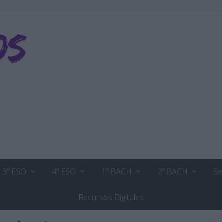
3º ESO
4º ESO
1º BACH
2º BACH
Se
Recursos Digitales