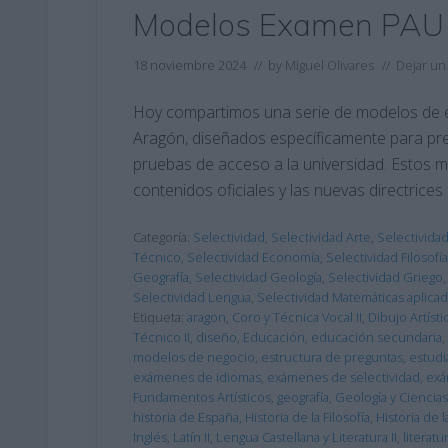
Modelos Examen PAU
18 noviembre 2024
// by
Miguel Olivares
//
Dejar un
Hoy compartimos una serie de modelos de 
Aragón, diseñados específicamente para prep
pruebas de acceso a la universidad. Estos 
contenidos oficiales y las nuevas directric
Categoría:
Selectividad
,
Selectividad Arte
,
Selectivida
Técnico
,
Selectividad Economía
,
Selectividad Filosofía
Geografía
,
Selectividad Geología
,
Selectividad Griego
Selectividad Lengua
,
Selectividad Matemáticas aplica
Etiqueta:
aragon
,
Coro y Técnica Vocal II
,
Dibujo Artístic
Técnico II
,
diseño
,
Educación
,
educación secundaria
,
modelos de negocio
,
estructura de preguntas
,
estudi
exámenes de idiomas
,
exámenes de selectividad
,
exá
Fundamentos Artísticos
,
geografía
,
Geología y Ciencia
historia de España
,
Historia de la Filosofía
,
Historia de 
Inglés
,
Latín II
,
Lengua Castellana y Literatura II
,
literatu