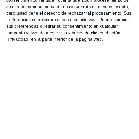
consentimiento.
Tenga en cuenta que algún procesamiento de
preparar a los estudiantes de Bachillerato en las
sus datos personales puede no requerir de su consentimiento,
pruebas de acceso a la universidad. Estos
pero usted tiene el derecho de rechazar tal procesamiento. Sus
modelos de examen están alineados con los
preferencias se aplicarán solo a este sitio web. Puede cambiar
sus preferencias o retirar su consentimiento en cualquier
contenidos oficiales y las nuevas directrices de
momento volviendo a este sitio y haciendo clic en el botón
evaluación de la PAU 2025, proporcionando una
"Privacidad" en la parte inferior de la página web.
práctica completa y …
Categoría:
Selectividad
,
Selectividad Arte
,
Selectividad Arte
Escénico
,
Selectividad Biología
,
Selectividad Dibujo
Técnico
,
Selectividad Economía
,
Selectividad Filosofía
,
Selectividad Física
,
Selectividad Francés
,
Selectividad
Geografía
,
Selectividad Geología
,
Selectividad Griego
,
Selectividad Historia
,
Selectividad Inglés
,
Selectividad Latin
,
Selectividad Lengua
,
Selectividad Matemáticas aplicadas
,
Selectividad Matemáticas II
,
Selectividad Química
Etiqueta:
Coro y Técnica Vocal II
,
Dibujo Artístico II
,
Dibujo
Técnico aplicado a las Artes y al Diseño II
,
Dibujo Técnico II
,
diseño
,
Educación
,
educación secundaria
,
educación
universitaria
,
ejercicios
,
Empresa y diseño de modelos de
negocio
,
estructura de preguntas
,
estudiar
,
evaluación
,