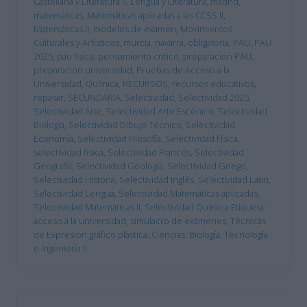
Castellana y Literatura II
,
Lengua y Literatura
,
madrid
,
matemáticas
,
Matemáticas aplicadas a las CCSS II
,
Matemáticas II
,
modelos de examen
,
Movimientos
Culturales y Artísticos
,
murcia
,
navarra
,
obligatoria
,
PAU
,
PAU
2025
,
pau fisica
,
pensamiento crítico
,
preparación PAU
,
preparación universidad
,
Pruebas de Acceso a la
Universidad
,
Química
,
RECURSOS
,
recursos educativos
,
repasar
,
SECUNDARIA
,
Selectividad
,
Selectividad 2025
,
Selectividad Arte
,
Selectividad Arte Escénico
,
Selectividad
Biología
,
Selectividad Dibujo Técnico
,
Selectividad
Economía
,
Selectividad Filosofía
,
Selectividad Física
,
selectividad fisica
,
Selectividad Francés
,
Selectividad
Geografía
,
Selectividad Geología
,
Selectividad Griego
,
Selectividad Historia
,
Selectividad Inglés
,
Selectividad Latin
,
Selectividad Lengua
,
Selectividad Matemáticas aplicadas
,
Selectividad Matemáticas II
,
Selectividad Química Etiqueta:
acceso a la universidad
,
simulacro de exámenes
,
Técnicas
de Expresión gráfico plástica. Ciencias: Biología
,
Tecnología
e Ingeniería II