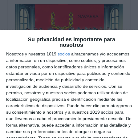
Su privacidad es importante para
nosotros
Nosotros y nuestros 1019
socios
almacenamos y/o accedemos
a información en un dispositivo, como cookies, y procesamos
datos personales, como identificadores únicos e información
Modelos Examen PAU
estándar enviada por un dispositivo para publicidad y contenido
personalizado, medición de publicidad y contenido,
2025 – Navarra
investigación de audiencia y desarrollo de servicios.
Con su
permiso, nosotros y nuestros socios podemos utilizar datos de
19 noviembre 2024
// by
Miguel Olivares
localización geográfica precisa e identificación mediante las
//
Dejar un comentario
características de dispositivos. Puede hacer clic para otorgarnos
su consentimiento a nosotros y a nuestros 1019 socios para
Hoy compartimos una serie de modelos de
que llevemos a cabo el procesamiento previamente descrito. De
examen de la PAU 2025 para la Comunidad Foral
forma alternativa, puede acceder a información más detallada y
cambiar sus preferencias antes de otorgar o negar su
de Navarra, diseñados específicamente para