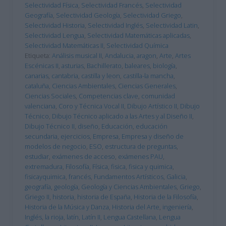
Selectividad Física
,
Selectividad Francés
,
Selectividad
Geografía
,
Selectividad Geología
,
Selectividad Griego
,
Selectividad Historia
,
Selectividad Inglés
,
Selectividad Latin
,
Selectividad Lengua
,
Selectividad Matemáticas aplicadas
,
Selectividad Matemáticas II
,
Selectividad Química
Etiqueta:
Análisis musical II
,
Andalucia
,
aragon
,
Arte
,
Artes
Escénicas II
,
asturias
,
Bachillerato
,
baleares
,
biología
,
canarias
,
cantabria
,
castilla y leon
,
castilla-la mancha
,
cataluña
,
Ciencias Ambientales
,
Ciencias Generales
,
Ciencias Sociales
,
Competencias clave
,
comunidad
valenciana
,
Coro y Técnica Vocal II
,
Dibujo Artístico II
,
Dibujo
Técnico
,
Dibujo Técnico aplicado a las Artes y al Diseño II
,
Dibujo Técnico II
,
diseño
,
Educación
,
educación
secundaria
,
ejercicios
,
Empresa
,
Empresa y diseño de
modelos de negocio
,
ESO
,
estructura de preguntas
,
estudiar
,
exámenes de acceso
,
exámenes PAU
,
extremadura
,
Filosofía
,
Física
,
fisica
,
fisica y quimica
,
fisicayquimica
,
francés
,
Fundamentos Artísticos
,
Galicia
,
geografía
,
geología
,
Geología y Ciencias Ambientales
,
Griego
,
Griego II
,
historia
,
historia de España
,
Historia de la Filosofía
,
Historia de la Música y Danza
,
Historia del Arte
,
ingeniería
,
Inglés
,
la rioja
,
latín
,
Latín II
,
Lengua Castellana
,
Lengua