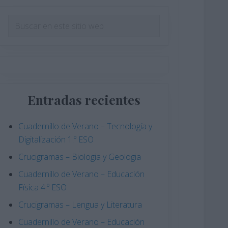
Barra
Buscar
en
lateral
este
principal
sitio
web
Entradas recientes
Cuadernillo de Verano – Tecnología y
Digitalización 1.º ESO
Crucigramas – Biologia y Geologia
Cuadernillo de Verano – Educación
Física 4.º ESO
Crucigramas – Lengua y Literatura
Cuadernillo de Verano – Educación