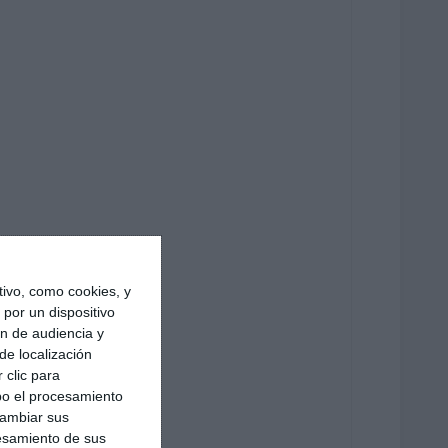
ivo, como cookies, y
por un dispositivo
ón de audiencia y
de localización
 clic para
bo el procesamiento
cambiar sus
esamiento de sus