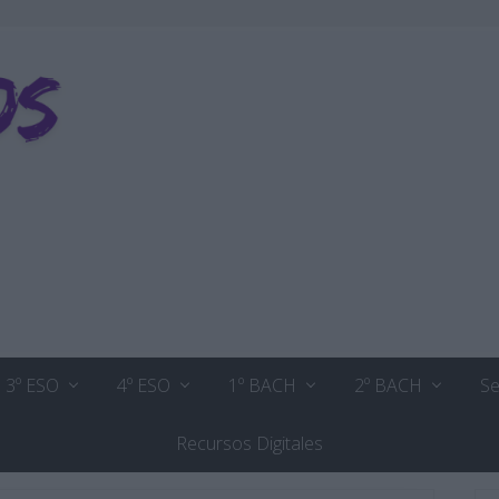
3º ESO
4º ESO
1º BACH
2º BACH
Se
Recursos Digitales