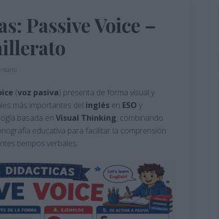
s: Passive Voice –
illerato
ntario
oice
(
voz
pasiva
) presenta de forma visual y
ales más importantes del
inglés
en
ESO
y
dología basada en
Visual Thinking
, combinando
nografía educativa para facilitar la comprensión
entes tiempos verbales.