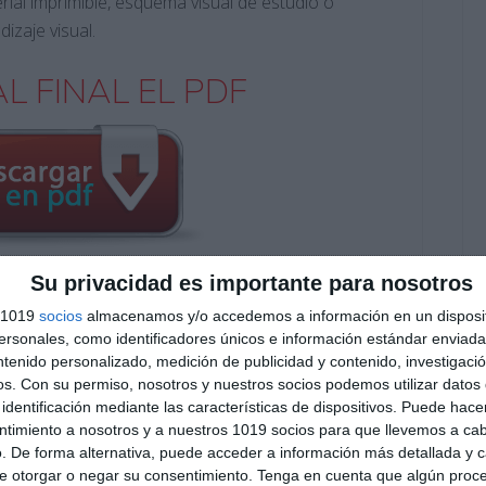
rial imprimible, esquema visual de estudio o
zaje visual.
L FINAL EL PDF
Su privacidad es importante para nosotros
Suscribirse
s 1019
socios
almacenamos y/o accedemos a información en un disposit
sonales, como identificadores únicos e información estándar enviada 
ntenido personalizado, medición de publicidad y contenido, investigaci
Únete a otros 553 suscriptores
os.
Con su permiso, nosotros y nuestros socios podemos utilizar datos 
O EXCLUSIVO DE WHATSAPP
identificación mediante las características de dispositivos. Puede hacer
ntimiento a nosotros y a nuestros 1019 socios para que llevemos a ca
. De forma alternativa, puede acceder a información más detallada y 
e otorgar o negar su consentimiento.
Tenga en cuenta que algún proc