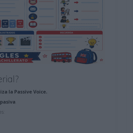
rial?
iza la Passive Voice.
 pasiva
.
es: