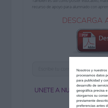
También es útil como póster educativo, mate
recurso de apoyo para alumnado con aprendi
DESCARGA A
Escribe tu correo electrónico…
Nosotros y nuestro
procesamos datos per
para publicidad y co
desarrollo de servici
UNETE A NUESTRO GRUP
geográfica precisa e 
otorgarnos su conse
previamente descrito
preferencias antes d