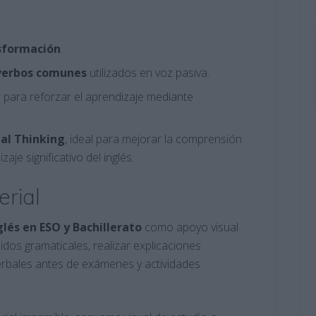
sformación
.
verbos
comunes
utilizados en voz pasiva.
 para reforzar el aprendizaje mediante
ual Thinking
, ideal para mejorar la comprensión
aje significativo del inglés.
erial
glés en ESO y Bachillerato
como apoyo visual
idos gramaticales, realizar explicaciones
erbales antes de exámenes y actividades