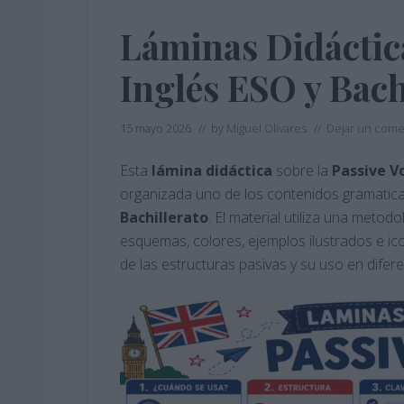
Láminas Didáctica
Inglés ESO y Bach
15 mayo 2026
// by
Miguel Olivares
//
Dejar un come
Esta
lámina
didáctica
sobre la
Passive V
organizada uno de los contenidos gramatic
Bachillerato
. El material utiliza una meto
esquemas, colores, ejemplos ilustrados e ico
de las estructuras pasivas y su uso en difer