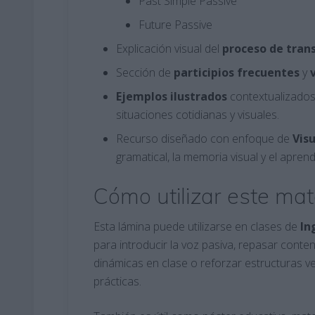
Past Simple Passive
Future Passive
Explicación visual del
proceso
de tran
Sección de
participios
frecuentes
y
Ejemplos
ilustrados
contextualizados
situaciones cotidianas y visuales.
Recurso diseñado con enfoque de
Vis
gramatical, la memoria visual y el aprendiz
Cómo utilizar este mat
Esta lámina puede utilizarse en clases de
In
para introducir la voz pasiva, repasar conten
dinámicas en clase o reforzar estructuras v
prácticas.