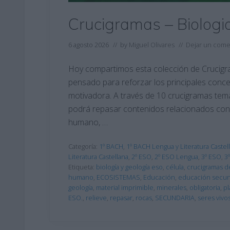
Crucigramas – Biologi
6 agosto 2026
// by
Miguel Olivares
//
Dejar un come
Hoy compartimos esta colección de Crucigra
pensado para reforzar los principales conce
motivadora. A través de 10 crucigramas tem
podrá repasar contenidos relacionados con la
humano, …
Categoría:
1º BACH
,
1º BACH Lengua y Literatura Castel
Literatura Castellana
,
2º ESO
,
2º ESO Lengua
,
3º ESO
,
3
Etiqueta:
biología y geología eso
,
célula
,
crucigramas de
humano
,
ECOSISTEMAS
,
Educación
,
educación secun
geología
,
material imprimible
,
minerales
,
obligatoria
,
pl
ESO.
,
relieve
,
repasar
,
rocas
,
SECUNDARIA
,
seres vivo