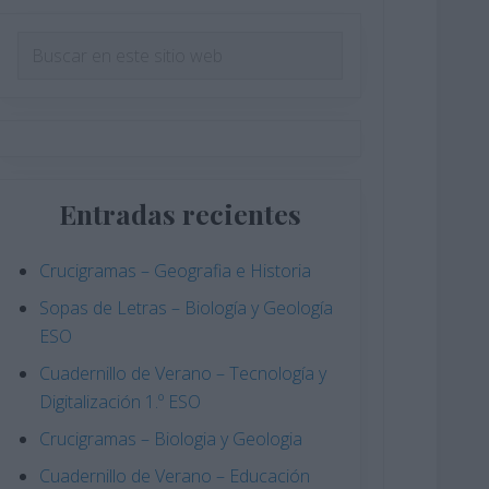
Barra
Buscar
en
lateral
este
principal
sitio
web
Entradas recientes
Crucigramas – Geografia e Historia
Sopas de Letras – Biología y Geología
ESO
Cuadernillo de Verano – Tecnología y
Digitalización 1.º ESO
Crucigramas – Biologia y Geologia
Cuadernillo de Verano – Educación