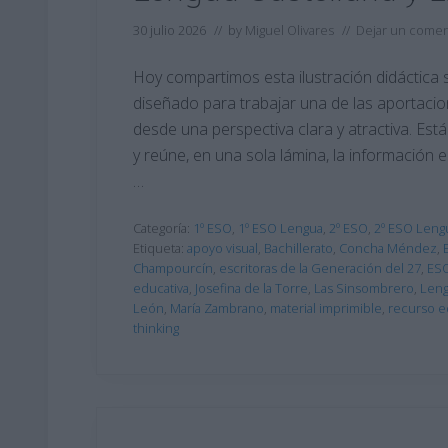
30 julio 2026
// by
Miguel Olivares
//
Dejar un comen
Hoy compartimos esta ilustración didáctica 
diseñado para trabajar una de las aportaci
desde una perspectiva clara y atractiva. Es
y reúne, en una sola lámina, la información e
…
Categoría:
1º ESO
,
1º ESO Lengua
,
2º ESO
,
2º ESO Leng
Etiqueta:
apoyo visual
,
Bachillerato
,
Concha Méndez
,
Champourcín
,
escritoras de la Generación del 27
,
ES
educativa
,
Josefina de la Torre
,
Las Sinsombrero
,
Leng
León
,
María Zambrano
,
material imprimible
,
recurso e
thinking