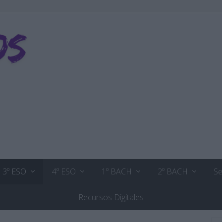
3º ESO
4º ESO
1º BACH
2º BACH
Se
Recursos Digitales