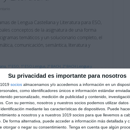
ntario
mas de Lengua Castellana y Literatura para ESO,
ipales conceptos de la asignatura de una forma
ucigramas temáticos y un solucionario completo, el
tica, comunicación, semántica, literatura y
lana
,
1º ESO
,
1º ESO Lengua
,
2º BACH
,
2º BACH Lengua y
º ESO Lengua
,
4º ESO
,
4º ESO Lengua
Su privacidad es importante para nosotros
municación
,
crucigramas de Lengua
,
crucigramas
cios
,
ESO
,
estudiar
,
figuras literarias
,
géneros literarios
,
s 1019
socios
almacenamos y/o accedemos a información en un disposit
 imprimible
,
métrica
,
movimientos literarios
,
obligatoria
,
sonales, como identificadores únicos e información estándar enviada 
recursos ESO
,
repasar
,
SECUNDARIA
,
semántica
,
ntenido personalizado, medición de publicidad y contenido, investigaci
os.
Con su permiso, nosotros y nuestros socios podemos utilizar datos 
identificación mediante las características de dispositivos. Puede hacer
ntimiento a nosotros y a nuestros 1019 socios para que llevemos a ca
. De forma alternativa, puede acceder a información más detallada y 
e otorgar o negar su consentimiento.
Tenga en cuenta que algún proc