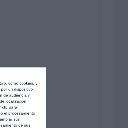
ivo, como cookies, y
por un dispositivo
ón de audiencia y
de localización
 clic para
bo el procesamiento
cambiar sus
esamiento de sus