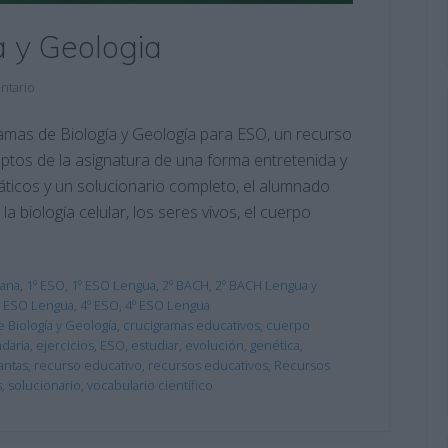
a y Geologia
ntario
mas de Biología y Geología para ESO, un recurso
ptos de la asignatura de una forma entretenida y
áticos y un solucionario completo, el alumnado
 biología celular, los seres vivos, el cuerpo
lana
,
1º ESO
,
1º ESO Lengua
,
2º BACH
,
2º BACH Lengua y
º ESO Lengua
,
4º ESO
,
4º ESO Lengua
 Biología y Geología
,
crucigramas educativos
,
cuerpo
daria
,
ejercicios
,
ESO
,
estudiar
,
evolución
,
genética
,
antas
,
recurso educativo
,
recursos educativos
,
Recursos
s
,
solucionario
,
vocabulario científico