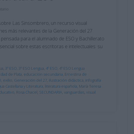
tario
sobre Las Sinsombrero, un recurso visual
ones más relevantes de la Generación del 27
tá pensada para el alumnado de ESO y Bachillerato
sencial sobre estas escritoras e intelectuales: su
ua
,
3º ESO
,
3º ESO Lengua
,
4º ESO
,
4º ESO Lengua
Edad de Plata
,
educación secundaria
,
Ernestina de
O
,
exilio
,
Generación del 27
,
ilustración didáctica
,
infografía
ua Castellana y Literatura
,
literatura española
,
María Teresa
ducativo
,
Rosa Chacel
,
SECUNDARIA
,
vanguardias
,
visual