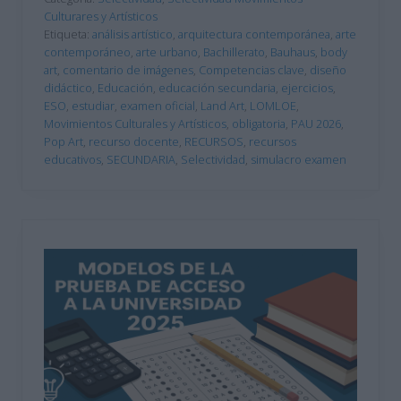
Culturares y Artísticos
Etiqueta:
análisis artístico
,
arquitectura contemporánea
,
arte
contemporáneo
,
arte urbano
,
Bachillerato
,
Bauhaus
,
body
art
,
comentario de imágenes
,
Competencias clave
,
diseño
didáctico
,
Educación
,
educación secundaria
,
ejercicios
,
ESO
,
estudiar
,
examen oficial
,
Land Art
,
LOMLOE
,
Movimientos Culturales y Artísticos
,
obligatoria
,
PAU 2026
,
Pop Art
,
recurso docente
,
RECURSOS
,
recursos
educativos
,
SECUNDARIA
,
Selectividad
,
simulacro examen