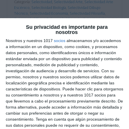
Categoría:
Selectividad
,
Selectividad Arte
,
Selectividad Arte
Escénico
,
Selectividad Biología
,
Selectividad Dibujo
Técnico
,
Selectividad Economía
,
Selectividad Filosofía
,
Selectividad Física
,
Selectividad Francés
,
Selectividad
Geografía
,
Selectividad Geología
,
Selectividad Griego
,
Su privacidad es importante para
Selectividad Historia
,
Selectividad Inglés
,
Selectividad Latin
,
nosotros
Selectividad Lengua
,
Selectividad Matemáticas aplicadas
,
Nosotros y nuestros 1017
socios
almacenamos y/o accedemos
Selectividad Matemáticas II
,
Selectividad Química
a información en un dispositivo, como cookies, y procesamos
Etiqueta:
Análisis musical II
,
Andalucia
,
aragon
,
Arte
,
Artes
datos personales, como identificadores únicos e información
Escénicas II
,
asturias
,
Bachillerato
,
baleares
,
biología
,
estándar enviada por un dispositivo para publicidad y contenido
canarias
,
cantabria
,
castilla y leon
,
castilla-la mancha
,
cataluña
,
Ciencias Ambientales
,
Ciencias Generales
,
personalizado, medición de publicidad y contenido,
Ciencias Sociales
,
Competencias clave
,
comunidad
investigación de audiencia y desarrollo de servicios.
Con su
valenciana
,
Coro y Técnica Vocal II
,
Dibujo Artístico II
,
Dibujo
permiso, nosotros y nuestros socios podemos utilizar datos de
Técnico
,
Dibujo Técnico aplicado a las Artes y al Diseño II
,
localización geográfica precisa e identificación mediante las
Dibujo Técnico II
,
diseño
,
Educación
,
educación
características de dispositivos. Puede hacer clic para otorgarnos
secundaria
,
ejercicios
,
Empresa
,
Empresa y diseño de
su consentimiento a nosotros y a nuestros 1017 socios para
modelos de negocio
,
ESO
,
estructura de preguntas
,
que llevemos a cabo el procesamiento previamente descrito. De
estudiar
,
exámenes de acceso
,
exámenes PAU
,
forma alternativa, puede acceder a información más detallada y
extremadura
,
Filosofía
,
Física
,
fisica
,
fisica y quimica
,
cambiar sus preferencias antes de otorgar o negar su
fisicayquimica
,
francés
,
Fundamentos Artísticos
,
Galicia
,
consentimiento.
Tenga en cuenta que algún procesamiento de
geografía
,
geología
,
Geología y Ciencias Ambientales
,
Griego
,
sus datos personales puede no requerir de su consentimiento,
Griego II
,
historia
,
historia de España
,
Historia de la Filosofía
,