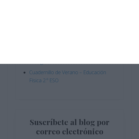
Cuadernillo de Verano – Educación
Física 4.º ESO
Crucigramas – Lengua y Literatura
Cuadernillo de Verano – Educación
Física 3.º ESO
Crucigramas – Matemáticas
Cuadernillo de Verano – Educación
Física 2.º ESO
Suscríbete al blog por
correo electrónico