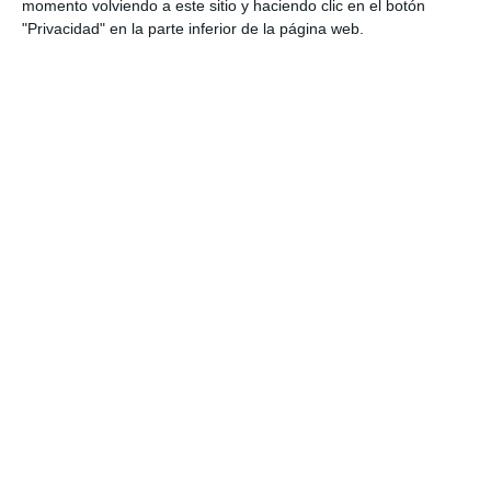
momento volviendo a este sitio y haciendo clic en el botón
como este
"Privacidad" en la parte inferior de la página web.
Si te ha gustado este material, te recomendamos
visitar el blog de
Actividades de Infantil y
Primaria
,
donde encontrarás más infografías,
fichas y recursos educativos visuales para
Primaria y otras etapas educativas.
DESCARGA AL FINAL
EL PDF
Escribe tu correo electrónico…