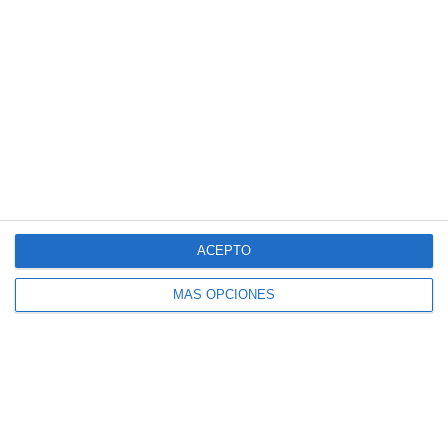
Cuadernillo de Verano – Matemáticas 2.º
ESO
ACEPTO
MÁS OPCIONES
Cuadernillo de Verano – Matemáticas 1.º
ESO