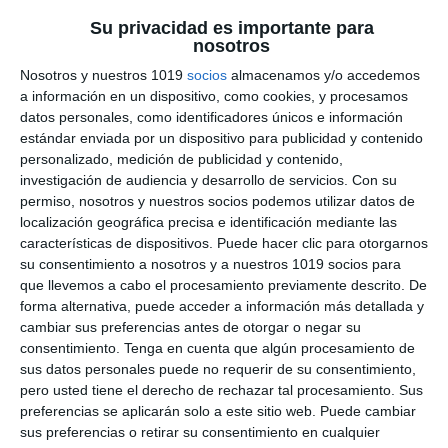
Visual Thinking
, utilizando imágenes y
Su privacidad es importante para
esquemas visuales que ayudan a
nosotros
comprender mejor la geometría y favorecen
Nosotros y nuestros 1019
socios
almacenamos y/o accedemos
la memoria visual.
a información en un dispositivo, como cookies, y procesamos
datos personales, como identificadores únicos e información
Cómo utilizar este
estándar enviada por un dispositivo para publicidad y contenido
personalizado, medición de publicidad y contenido,
material
investigación de audiencia y desarrollo de servicios.
Con su
permiso, nosotros y nuestros socios podemos utilizar datos de
localización geográfica precisa e identificación mediante las
Esta infografía es ideal para trabajar las áreas y
características de dispositivos. Puede hacer clic para otorgarnos
perímetros en
Matemáticas
de
ESO
y
su consentimiento a nosotros y a nuestros 1019 socios para
Primaria
de forma visual y sencilla. Puede
que llevemos a cabo el procesamiento previamente descrito. De
utilizarse como apoyo en clase, material de
forma alternativa, puede acceder a información más detallada y
cambiar sus preferencias antes de otorgar o negar su
repaso, póster educativo o recurso de consulta
consentimiento.
Tenga en cuenta que algún procesamiento de
rápida para reforzar la geometría mediante
sus datos personales puede no requerir de su consentimiento,
Visual Thinking
.
pero usted tiene el derecho de rechazar tal procesamiento. Sus
preferencias se aplicarán solo a este sitio web. Puede cambiar
Encuentra más recursos
sus preferencias o retirar su consentimiento en cualquier