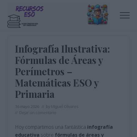
Menu
Saltar
Saltar
al
a
Men
contenido
la
principal
barra
Tu
lateral
blog
de
principal
Infografía Ilustrativa:
educación
Fórmulas de Áreas y
Perímetros –
Matemáticas ESO y
Primaria
16 mayo 2026
// by
Miguel Olivares
//
Dejar un comentario
Hoy compartimos una fantástica
infografía
educativa
sobre
fórmulas de áreas y