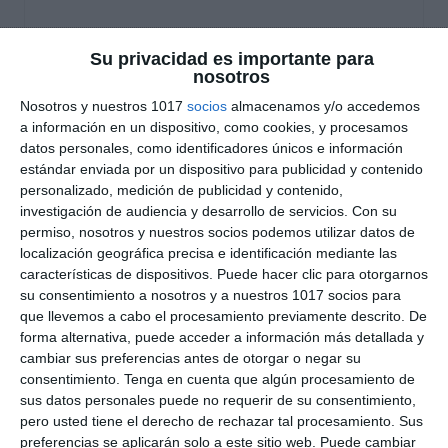
Póster Didáctico –
Su privacidad es importante para
Científicos Importantes
nosotros
de la Historia
Nosotros y nuestros 1017
socios
almacenamos y/o accedemos
a información en un dispositivo, como cookies, y procesamos
datos personales, como identificadores únicos e información
19 mayo 2026
// by
Miguel Olivares
estándar enviada por un dispositivo para publicidad y contenido
//
Dejar un comentario
personalizado, medición de publicidad y contenido,
investigación de audiencia y desarrollo de servicios.
Con su
Este póster didáctico de Ciencias está diseñado
permiso, nosotros y nuestros socios podemos utilizar datos de
para acercar al alumnado de ESO a algunos de
localización geográfica precisa e identificación mediante las
los científicos más importantes de la historia
características de dispositivos. Puede hacer clic para otorgarnos
su consentimiento a nosotros y a nuestros 1017 socios para
mediante un enfoque visual basado en el Visual
que llevemos a cabo el procesamiento previamente descrito. De
Thinking. El material combina ilustraciones,
forma alternativa, puede acceder a información más detallada y
iconografía científica y explicaciones breves para
cambiar sus preferencias antes de otorgar o negar su
presentar descubrimientos y aportaciones
consentimiento.
Tenga en cuenta que algún procesamiento de
sus datos personales puede no requerir de su consentimiento,
fundamentales de forma clara, atractiva y fácil de
pero usted tiene el derecho de rechazar tal procesamiento. Sus
comprender. …
preferencias se aplicarán solo a este sitio web. Puede cambiar