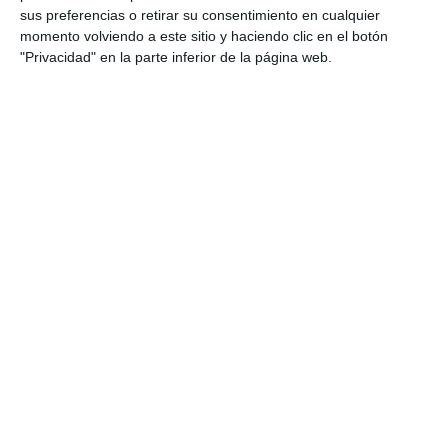
sus preferencias o retirar su consentimiento en cualquier
Categoría:
1º ESO
,
1º ESO Biología y Geología
,
1º ESO
momento volviendo a este sitio y haciendo clic en el botón
Tecnología, Computación y Robótica
,
2º ESO
,
2º ESO
"Privacidad" en la parte inferior de la página web.
Biología y Geología
,
2º ESO Computación y Robótica
,
2º ESO
Física y Química
,
3º ESO
,
3º ESO Biología y Geología
,
3º ESO
Física y Química
,
3º ESO Tecnología
,
4º ESO
,
4º ESO Biología y
Geología
,
4º ESO Física y Química
,
4º ESO Tecnología
,
Recursos Digitales
Etiqueta:
Ada Lovelace
,
Albert Einstein
,
astronomía
,
biología
,
Charles Darwin
,
ciencias ESO
,
ciencias secundaria
,
científicos importantes
,
descubrimientos científicos
,
Educación
,
educación secundaria
,
ejercicios
,
ESO
,
estudiar
,
Física
,
Galileo Galilei
,
historia de la ciencia
,
infografía científica
,
inventores
,
Jane Goodall
,
Louis Pasteur
,
Marie Curie
,
material imprimible
,
Nikola Tesla
,
póster
didáctico
,
póster educativo
,
Química
,
recurso educativo
,
RECURSOS
,
recursos educativos
,
repasar
,
Rosalind Franklin
,
SECUNDARIA
,
visual thinking