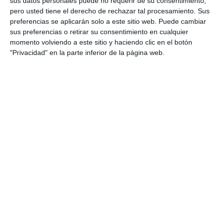
sus datos personales puede no requerir de su consentimiento,
trabajo, la calidad del proceso técnico y la actitud
pero usted tiene el derecho de rechazar tal procesamiento. Sus
preferencias se aplicarán solo a este sitio web. Puede cambiar
responsable durante …
sus preferencias o retirar su consentimiento en cualquier
momento volviendo a este sitio y haciendo clic en el botón
Categoría:
1º BACH
,
1º BACH Tecnología e Ingeniería
,
1º ESO
,
"Privacidad" en la parte inferior de la página web.
1º ESO Tecnología, Computación y Robótica
,
2º BACH
,
2º
BACH Tecnología e Ingeniería II
,
2º ESO
,
3º ESO
,
3º ESO
Tecnología
,
4º ESO
,
4º ESO Tecnología
Etiqueta:
aprendizaje activo
,
aula de tecnología
,
autonomía
,
Bachillerato
,
competencias específicas
,
construcción
,
Educación
,
educación secundaria
,
ejercicios
,
ESO
,
estudiar
,
evaluación competencial
,
evaluación formativa
,
habilidades técnicas
,
herramientas
,
LOMLOE
,
materiales
,
obligatoria
,
organización
,
prevención de riesgos
,
proyecto
tecnológico
,
RECURSOS
,
recursos educativos
,
repasar
,
responsabilidad
,
rúbrica
,
SECUNDARIA
,
seguridad en el
taller
,
Tecnología
,
trabajo cooperativo
,
trabajo en taller