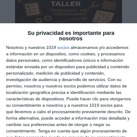
Su privacidad es importante para
Rúbrica de Trabajo en
nosotros
Nosotros y nuestros 1019
socios
almacenamos y/o accedemos
Taller para Tecnología
a información en un dispositivo, como cookies, y procesamos
datos personales, como identificadores únicos e información
en ESO y Bachillerato
estándar enviada por un dispositivo para publicidad y contenido
personalizado, medición de publicidad y contenido,
18 noviembre 2025
// by
Miguel Olivares
investigación de audiencia y desarrollo de servicios.
Con su
//
Dejar un comentario
permiso, nosotros y nuestros socios podemos utilizar datos de
localización geográfica precisa e identificación mediante las
Hemos diseñado esta rúbrica de trabajo en
características de dispositivos. Puede hacer clic para otorgarnos
taller para evaluar el desempeño del alumnado
su consentimiento a nosotros y a nuestros 1019 socios para
que llevemos a cabo el procesamiento previamente descrito. De
durante las actividades prácticas de la materia de
forma alternativa, puede acceder a información más detallada y
Tecnología en ESO y Bachillerato. Su objetivo es
cambiar sus preferencias antes de otorgar o negar su
valorar el uso correcto y seguro de herramientas
consentimiento.
Tenga en cuenta que algún procesamiento de
y materiales, la organización del espacio de