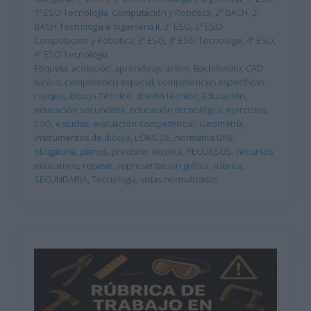
1º ESO Tecnología, Computación y Robótica
,
2º BACH
,
2º
BACH Tecnología e Ingeniería II
,
2º ESO
,
2º ESO
Computación y Robótica
,
3º ESO
,
3º ESO Tecnología
,
4º ESO
,
4º ESO Tecnología
Etiqueta:
acotación
,
aprendizaje activo
,
Bachillerato
,
CAD
básico
,
competencia espacial
,
competencias específicas
,
croquis
,
Dibujo Técnico
,
diseño técnico
,
Educación
,
educación secundaria
,
educación tecnológica
,
ejercicios
,
ESO
,
estudiar
,
evaluación competencial
,
Geometría
,
instrumentos de dibujo
,
LOMLOE
,
normativa UNE
,
obligatoria
,
planos
,
precisión técnica
,
RECURSOS
,
recursos
educativos
,
repasar
,
representación gráfica
,
rúbrica
,
SECUNDARIA
,
Tecnología
,
vistas normalizadas