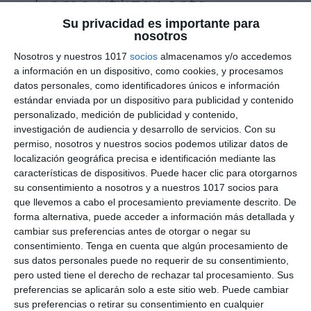
Cómo utilizar este
material
Su privacidad es importante para
nosotros
Nosotros y nuestros 1017
socios
almacenamos y/o accedemos
Este recurso puede utilizarse como apoyo visual
a información en un dispositivo, como cookies, y procesamos
en clase, material de repaso o complemento
datos personales, como identificadores únicos e información
para trabajar la gramática en
Inglés de ESO y
estándar enviada por un dispositivo para publicidad y contenido
Bachillerato
. Gracias a su formato
personalizado, medición de publicidad y contenido,
investigación de audiencia y desarrollo de servicios.
Con su
esquemático y visual, resulta especialmente útil
permiso, nosotros y nuestros socios podemos utilizar datos de
para introducir el
Possessive ’s
, reforzar
localización geográfica precisa e identificación mediante las
estructuras gramaticales y ayudar al alumnado a
características de dispositivos. Puede hacer clic para otorgarnos
comprender de forma rápida y visual las
su consentimiento a nosotros y a nuestros 1017 socios para
que llevemos a cabo el procesamiento previamente descrito. De
diferencias entre posesión y relación entre
forma alternativa, puede acceder a información más detallada y
objetos.
cambiar sus preferencias antes de otorgar o negar su
consentimiento.
Tenga en cuenta que algún procesamiento de
DESCARGA AL FINAL
sus datos personales puede no requerir de su consentimiento,
pero usted tiene el derecho de rechazar tal procesamiento. Sus
EL PDF
preferencias se aplicarán solo a este sitio web. Puede cambiar
sus preferencias o retirar su consentimiento en cualquier