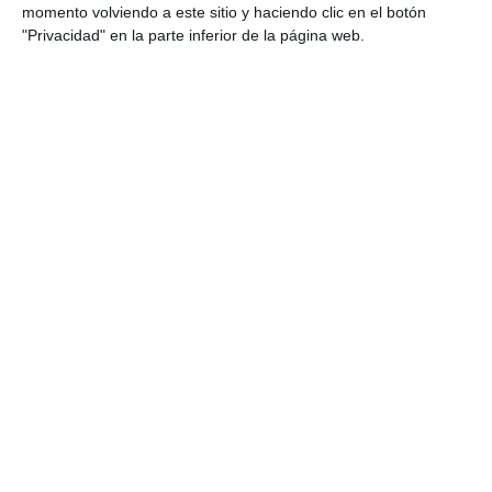
momento volviendo a este sitio y haciendo clic en el botón
"Privacidad" en la parte inferior de la página web.
Escribe tu correo electrónico…
Suscribirse
Únete a otros 553 suscriptores
UNETE A NUESTRO GRUPO
EXCLUSIVO DE WHATSAPP