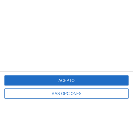
Láminas Didácticas: Genitivo Sajón –
Inglés ESO y Bachillerato
ACEPTO
MÁS OPCIONES
Láminas Didácticas: Adjetivos
Descriptivos, Comparativos y Superlativos
– Inglés ESO y Bachillerato
Categoría:
1º BACH
,
1º BACH Inglés
,
1º ESO
,
1º ESO Inglés
,
2º