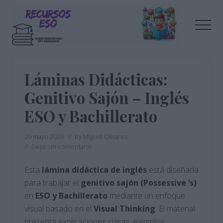
Menu
Saltar
Saltar
al
a
Men
contenido
la
principal
barra
Tu
lateral
blog
de
principal
Láminas Didácticas:
educación
Genitivo Sajón – Inglés
ESO y Bachillerato
20 mayo 2026
// by
Miguel Olivares
//
Dejar un comentario
Esta
lámina didáctica de inglés
está diseñada
para trabajar el
genitivo sajón (Possessive ’s)
en
ESO y Bachillerato
mediante un enfoque
visual basado en el
Visual Thinking
. El material
presenta explicaciones claras, ejemplos