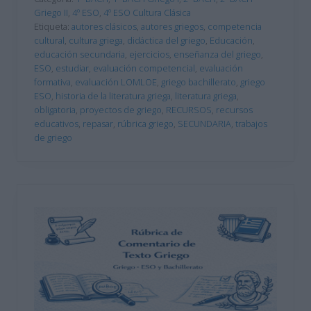
Griego II
,
4º ESO
,
4º ESO Cultura Clásica
Etiqueta:
autores clásicos
,
autores griegos
,
competencia
cultural
,
cultura griega
,
didáctica del griego
,
Educación
,
educación secundaria
,
ejercicios
,
enseñanza del griego
,
ESO
,
estudiar
,
evaluación competencial
,
evaluación
formativa
,
evaluación LOMLOE
,
griego bachillerato
,
griego
ESO
,
historia de la literatura griega
,
literatura griega
,
obligatoria
,
proyectos de griego
,
RECURSOS
,
recursos
educativos
,
repasar
,
rúbrica griego
,
SECUNDARIA
,
trabajos
de griego