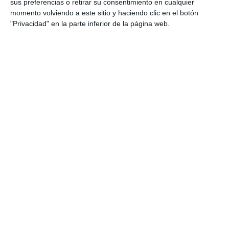
sus preferencias o retirar su consentimiento en cualquier
momento volviendo a este sitio y haciendo clic en el botón
Categoría:
1º BACH
,
1º BACH Griego I
,
2º BACH
,
2º BACH
"Privacidad" en la parte inferior de la página web.
Griego II
,
4º ESO
,
4º ESO Cultura Clásica
Etiqueta:
análisis lingüístico griego
,
comentario de texto
griego
,
comprensión lectora
,
cultura clásica
,
didáctica del
griego
,
Educación
,
educación secundaria
,
ejercicios
,
enseñanza del griego
,
ESO
,
estudiar
,
evaluación
competencial
,
evaluación formativa
,
evaluación LOMLOE
,
griego bachillerato
,
griego ESO
,
lengua griega
,
morfología
griega
,
obligatoria
,
RECURSOS
,
recursos educativos
,
repasar
,
rúbrica griego
,
SECUNDARIA
,
sintaxis griega
,
textos
griegos clásicos
,
vocabulario griego