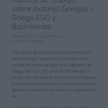
sobre Autores Griegos –
Griego ESO y
Bachillerato
14 enero 2026
// by
Miguel Olivares
//
Dejar un comentario
Esta rúbrica de evaluación está diseñada para
valorar trabajos académicos centrados en el
estudio de autores griegos en la asignatura de
Griego, tanto en ESO como en Bachillerato. El
recurso permite evaluar de forma clara y objetiva
el conocimiento del autor, su contexto histórico y
literario, el análisis de sus obras y la organización
del …
Categoría:
1º BACH
,
1º BACH Griego I
,
2º BACH
,
2º BACH