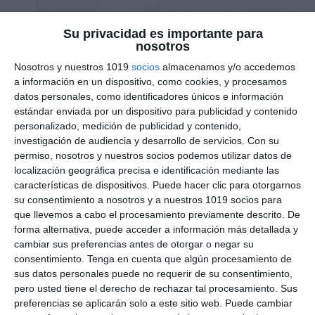
Su privacidad es importante para
Rúbrica de Comentario
nosotros
Nosotros y nuestros 1019
socios
almacenamos y/o accedemos
de Texto Griego – Griego
a información en un dispositivo, como cookies, y procesamos
ESO y Bachillerato
datos personales, como identificadores únicos e información
estándar enviada por un dispositivo para publicidad y contenido
personalizado, medición de publicidad y contenido,
13 enero 2026
// by
Miguel Olivares
investigación de audiencia y desarrollo de servicios.
Con su
//
Dejar un comentario
permiso, nosotros y nuestros socios podemos utilizar datos de
localización geográfica precisa e identificación mediante las
Esta rúbrica de evaluación está diseñada para
características de dispositivos. Puede hacer clic para otorgarnos
valorar de forma clara y objetiva el comentario
su consentimiento a nosotros y a nuestros 1019 socios para
de texto griego en la asignatura de Griego, tanto
que llevemos a cabo el procesamiento previamente descrito. De
forma alternativa, puede acceder a información más detallada y
en ESO como en Bachillerato. El recurso permite
cambiar sus preferencias antes de otorgar o negar su
evaluar la comprensión del texto, la
consentimiento.
Tenga en cuenta que algún procesamiento de
contextualización histórica y literaria, el análisis
sus datos personales puede no requerir de su consentimiento,
lingüístico y la organización de un comentario
pero usted tiene el derecho de rechazar tal procesamiento. Sus
preferencias se aplicarán solo a este sitio web. Puede cambiar
escrito riguroso, en coherencia …