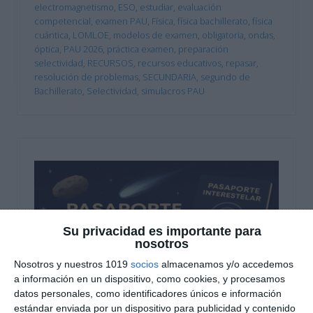
electromagnetismo
,
ESO
,
estudiar
,
evaluación
competencial
,
examen PAU
,
Física
,
física bachillerato
,
física
cuántica
,
LOMLOE
,
modelos de examen
,
obligatoria
,
ondas
,
óptica
,
PAU 2026
,
práctica examen
,
preparación
selectividad
,
RECURSOS
,
recursos educativos
,
repasar
,
resolución de problemas
,
SECUNDARIA
,
segundo de
Bachillerato
,
Selectividad
,
simulacros PAU
Su privacidad es importante para
nosotros
Nosotros y nuestros 1019
socios
almacenamos y/o accedemos
a información en un dispositivo, como cookies, y procesamos
datos personales, como identificadores únicos e información
estándar enviada por un dispositivo para publicidad y contenido