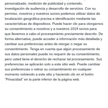
Pasaporte interestelar –
personalizado, medición de publicidad y contenido,
Biología y Geología ESO
investigación de audiencia y desarrollo de servicios.
Con su
permiso, nosotros y nuestros socios podemos utilizar datos de
localización geográfica precisa e identificación mediante las
15 noviembre 2025
// by
Miguel Olivares
características de dispositivos. Puede hacer clic para otorgarnos
//
Dejar un comentario
su consentimiento a nosotros y a nuestros 1019 socios para
que llevemos a cabo el procesamiento previamente descrito. De
El estudio del universo y de los cuerpos que lo
forma alternativa, puede acceder a información más detallada y
habitan nos ayuda a comprender el origen y la
cambiar sus preferencias antes de otorgar o negar su
evolución de la vida en la Tierra. El
consentimiento.
Tenga en cuenta que algún procesamiento de
sus datos personales puede no requerir de su consentimiento,
descubrimiento del cometa 3I/ATLAS, un objeto
pero usted tiene el derecho de rechazar tal procesamiento. Sus
interestelar procedente de fuera del Sistema
preferencias se aplicarán solo a este sitio web. Puede cambiar
Solar, ha despertado el interés científico por
sus preferencias o retirar su consentimiento en cualquier
conocer mejor estos visitantes cósmicos. A partir
momento volviendo a este sitio y haciendo clic en el botón
"Privacidad" en la parte inferior de la página web.
de esta …
Categoría:
1º BACH
,
1º BACH Biología, Geología y Ciencias
Ambientales
,
1º ESO
,
1º ESO Biología y Geología
,
2º BACH
,
2º
BACH Biología
,
2º ESO
,
2º ESO Biología y Geología
,
3º ESO
,
3º
ESO Biología y Geología
,
4º ESO
,
4º ESO Biología y Geología