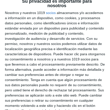
Su privacidad es importante para
nosotros
Modelos de Exámenes
Nosotros y nuestros 1019
socios
almacenamos y/o accedemos
Historia de la Música y la
a información en un dispositivo, como cookies, y procesamos
datos personales, como identificadores únicos e información
Danza – PAU 2026
estándar enviada por un dispositivo para publicidad y contenido
personalizado, medición de publicidad y contenido,
8 diciembre 2025
// by
Miguel Olivares
investigación de audiencia y desarrollo de servicios.
Con su
//
Dejar un comentario
permiso, nosotros y nuestros socios podemos utilizar datos de
localización geográfica precisa e identificación mediante las
Hoy os presentamos una recopilación de
características de dispositivos. Puede hacer clic para otorgarnos
su consentimiento a nosotros y a nuestros 1019 socios para
modelos de examen de Historia de la Música y la
que llevemos a cabo el procesamiento previamente descrito. De
Danza para 2.º de Bachillerato, elaborados a
forma alternativa, puede acceder a información más detallada y
partir de las propuestas oficiales publicadas por
cambiar sus preferencias antes de otorgar o negar su
distintas comunidades autónomas para la PAU
consentimiento.
Tenga en cuenta que algún procesamiento de
sus datos personales puede no requerir de su consentimiento,
2026. Este material permite al profesorado y al
pero usted tiene el derecho de rechazar tal procesamiento. Sus
alumnado familiarizarse con la estructura real de
preferencias se aplicarán solo a este sitio web. Puede cambiar
la prueba, el tipo …
sus preferencias o retirar su consentimiento en cualquier
momento volviendo a este sitio y haciendo clic en el botón