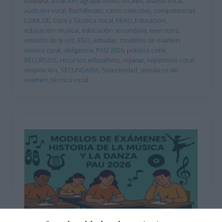
Etiqueta:
afinación
,
agrupaciones vocales
,
análisis vocal
,
audición vocal
,
Bachillerato
,
canto colectivo
,
competencias
LOMLOE
,
Coro y Técnica Vocal
,
EBAU
,
Educación
,
educación musical
,
educación secundaria
,
ejercicios
,
emisión de la voz
,
ESO
,
estudiar
,
modelos de examen
,
música coral
,
obligatoria
,
PAU 2026
,
práctica coral
,
RECURSOS
,
recursos educativos
,
repasar
,
repertorio coral
,
respiración
,
SECUNDARIA
,
Selectividad
,
simulacro de
examen
,
técnica vocal