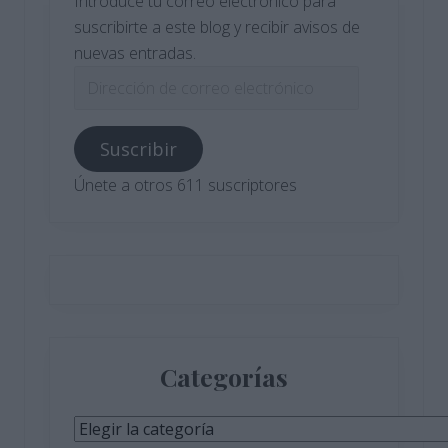
Introduce tu correo electrónico para
suscribirte a este blog y recibir avisos de
nuevas entradas.
Dirección
de
correo
Suscribir
electrónico
Únete a otros 611 suscriptores
Categorías
Categorías