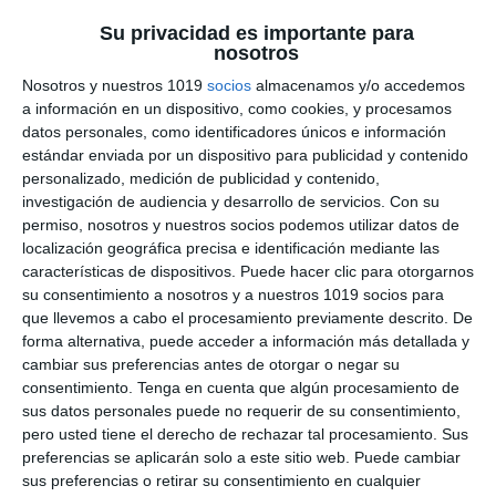
Su privacidad es importante para
Cuadernillo de Verano –
nosotros
Lengua y Literatura 3.º
Nosotros y nuestros 1019
socios
almacenamos y/o accedemos
a información en un dispositivo, como cookies, y procesamos
ESO
datos personales, como identificadores únicos e información
estándar enviada por un dispositivo para publicidad y contenido
26 junio 2026
// by
Miguel Olivares
personalizado, medición de publicidad y contenido,
//
Dejar un comentario
investigación de audiencia y desarrollo de servicios.
Con su
permiso, nosotros y nuestros socios podemos utilizar datos de
El verano es una excelente oportunidad para
localización geográfica precisa e identificación mediante las
características de dispositivos. Puede hacer clic para otorgarnos
consolidar los aprendizajes del curso y preparar
su consentimiento a nosotros y a nuestros 1019 socios para
con confianza el siguiente paso académico. Por
que llevemos a cabo el procesamiento previamente descrito. De
ello, hoy compartimos este Cuadernillo de
forma alternativa, puede acceder a información más detallada y
Verano de Lengua y Literatura para 3.º ESO, un
cambiar sus preferencias antes de otorgar o negar su
consentimiento.
Tenga en cuenta que algún procesamiento de
material completo pensado para que el
sus datos personales puede no requerir de su consentimiento,
alumnado repase los contenidos esenciales de
pero usted tiene el derecho de rechazar tal procesamiento. Sus
la asignatura mediante actividades variadas,
preferencias se aplicarán solo a este sitio web. Puede cambiar
dinámicas y …
sus preferencias o retirar su consentimiento en cualquier