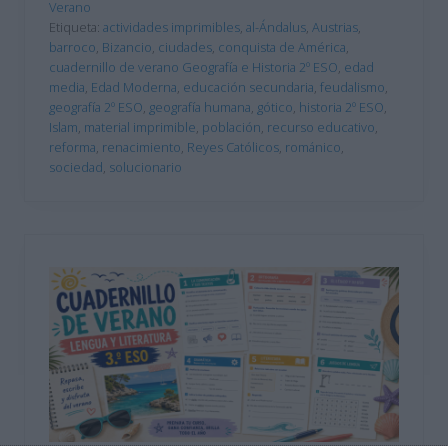
Verano
Etiqueta:
actividades imprimibles
,
al-Ándalus
,
Austrias
,
barroco
,
Bizancio
,
ciudades
,
conquista de América
,
cuadernillo de verano Geografía e Historia 2º ESO
,
edad
media
,
Edad Moderna
,
educación secundaria
,
feudalismo
,
geografía 2º ESO
,
geografía humana
,
gótico
,
historia 2º ESO
,
Islam
,
material imprimible
,
población
,
recurso educativo
,
reforma
,
renacimiento
,
Reyes Católicos
,
románico
,
sociedad
,
solucionario