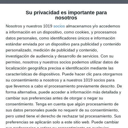
Cuadernillo de Verano –
Su privacidad es importante para
nosotros
Física y Química 2.º ESO
Nosotros y nuestros 1019
socios
almacenamos y/o accedemos
a información en un dispositivo, como cookies, y procesamos
26 julio 2026
// by
Miguel Olivares
datos personales, como identificadores únicos e información
//
Dejar un comentario
estándar enviada por un dispositivo para publicidad y contenido
personalizado, medición de publicidad y contenido,
Ya está disponible este Cuadernillo de Verano de
investigación de audiencia y desarrollo de servicios.
Con su
Física y Química para 2.º de ESO, un recurso
permiso, nosotros y nuestros socios podemos utilizar datos de
localización geográfica precisa e identificación mediante las
pensado para que el alumnado pueda repasar
características de dispositivos. Puede hacer clic para otorgarnos
de forma completa los contenidos
su consentimiento a nosotros y a nuestros 1019 socios para
fundamentales del curso durante las vacaciones.
que llevemos a cabo el procesamiento previamente descrito. De
A través de una gran variedad de actividades,
forma alternativa, puede acceder a información más detallada y
cambiar sus preferencias antes de otorgar o negar su
problemas, experimentos, interpretación de
consentimiento.
Tenga en cuenta que algún procesamiento de
gráficas, juegos y retos, los estudiantes podrán
sus datos personales puede no requerir de su consentimiento,
consolidar …
pero usted tiene el derecho de rechazar tal procesamiento. Sus
preferencias se aplicarán solo a este sitio web. Puede cambiar
Categoría:
2º ESO
,
2º ESO Física y Química
,
Cuadernos
sus preferencias o retirar su consentimiento en cualquier