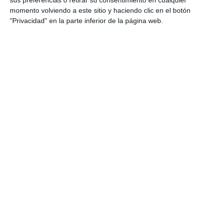
Verano
momento volviendo a este sitio y haciendo clic en el botón
Etiqueta:
2.º ESO
,
actividades
,
átomo
,
calor
,
cuadernillo de
"Privacidad" en la parte inferior de la página web.
verano
,
disoluciones
,
educación secundaria
,
ejercicios
,
electricidad
,
energía
,
enlaces químicos
,
estados de la
materia
,
Física y química
,
fuerzas
,
laboratorio
,
leyes de los
gases
,
materia
,
material imprimible
,
método científico
,
mezclas
,
movimiento
,
MRU
,
MRUA
,
reacciones químicas
,
recursos ESO
,
repaso de verano
,
sistema periódico
,
solucionario
,
temperatura