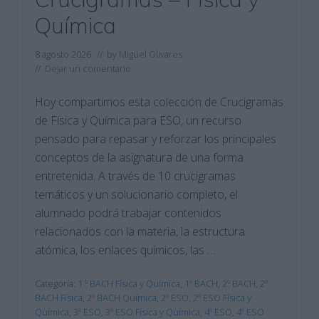
Química
8 agosto 2026
// by
Miguel Olivares
//
Dejar un comentario
Hoy compartimos esta colección de Crucigramas
de Física y Química para ESO, un recurso
pensado para repasar y reforzar los principales
conceptos de la asignatura de una forma
entretenida. A través de 10 crucigramas
temáticos y un solucionario completo, el
alumnado podrá trabajar contenidos
relacionados con la materia, la estructura
atómica, los enlaces químicos, las …
Categoría:
1 º BACH Física y Química
,
1º BACH
,
2º BACH
,
2º
BACH Física
,
2º BACH Química
,
2º ESO
,
2º ESO Física y
Química
,
3º ESO
,
3º ESO Física y Química
,
4º ESO
,
4º ESO