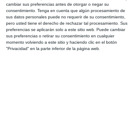
cambiar sus preferencias antes de otorgar o negar su
consentimiento.
Tenga en cuenta que algún procesamiento de
Modelos de Exámenes
sus datos personales puede no requerir de su consentimiento,
pero usted tiene el derecho de rechazar tal procesamiento. Sus
Literatura Dramática –
preferencias se aplicarán solo a este sitio web. Puede cambiar
sus preferencias o retirar su consentimiento en cualquier
PAU 2026
momento volviendo a este sitio y haciendo clic en el botón
"Privacidad" en la parte inferior de la página web.
1 diciembre 2025
// by
Miguel Olivares
//
Dejar un comentario
Hoy os traemos una recopilación de modelos de
examen de Literatura Dramática para 2.º de
Bachillerato, elaborados a partir de las
propuestas oficiales utilizadas por distintas
comunidades autónomas dentro del marco de la
PAU 2026. Este material permite al profesorado y
al alumnado conocer el formato de la prueba, la
estructura de los ejercicios y …