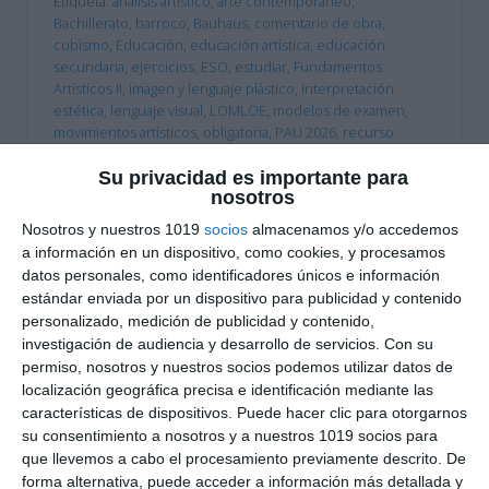
Etiqueta:
análisis artístico
,
arte contemporáneo
,
Bachillerato
,
barroco
,
Bauhaus
,
comentario de obra
,
cubismo
,
Educación
,
educación artística
,
educación
secundaria
,
ejercicios
,
ESO
,
estudiar
,
Fundamentos
Artísticos II
,
imagen y lenguaje plástico
,
interpretación
estética
,
lenguaje visual
,
LOMLOE
,
modelos de examen
,
movimientos artísticos
,
obligatoria
,
PAU 2026
,
recurso
docente
,
RECURSOS
,
recursos educativos
,
repasar
,
SECUNDARIA
,
Selectividad
,
simulacro examen
,
técnicas y
Su privacidad es importante para
nosotros
materiales artísticos
Nosotros y nuestros 1019
socios
almacenamos y/o accedemos
a información en un dispositivo, como cookies, y procesamos
datos personales, como identificadores únicos e información
estándar enviada por un dispositivo para publicidad y contenido
personalizado, medición de publicidad y contenido,
investigación de audiencia y desarrollo de servicios.
Con su
permiso, nosotros y nuestros socios podemos utilizar datos de
localización geográfica precisa e identificación mediante las
características de dispositivos. Puede hacer clic para otorgarnos
su consentimiento a nosotros y a nuestros 1019 socios para
que llevemos a cabo el procesamiento previamente descrito. De
forma alternativa, puede acceder a información más detallada y