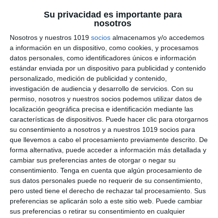
Modelos de Exámenes
Su privacidad es importante para
nosotros
Artes Escénicas – PAU
Nosotros y nuestros 1019
socios
almacenamos y/o accedemos
a información en un dispositivo, como cookies, y procesamos
2026
datos personales, como identificadores únicos e información
estándar enviada por un dispositivo para publicidad y contenido
9 diciembre 2025
// by
Miguel Olivares
personalizado, medición de publicidad y contenido,
//
Dejar un comentario
investigación de audiencia y desarrollo de servicios.
Con su
permiso, nosotros y nuestros socios podemos utilizar datos de
Hoy os presentamos una recopilación de
localización geográfica precisa e identificación mediante las
modelos de examen de Artes Escénicas para 2.º
características de dispositivos. Puede hacer clic para otorgarnos
su consentimiento a nosotros y a nuestros 1019 socios para
de Bachillerato, elaborados a partir de las
que llevemos a cabo el procesamiento previamente descrito. De
propuestas oficiales publicadas por distintas
forma alternativa, puede acceder a información más detallada y
comunidades autónomas en el marco de la PAU
cambiar sus preferencias antes de otorgar o negar su
2026. Este material permite al profesorado y al
consentimiento.
Tenga en cuenta que algún procesamiento de
sus datos personales puede no requerir de su consentimiento,
alumnado conocer la estructura real de la
pero usted tiene el derecho de rechazar tal procesamiento. Sus
prueba, el tipo de actividades propuestas …
preferencias se aplicarán solo a este sitio web. Puede cambiar
sus preferencias o retirar su consentimiento en cualquier