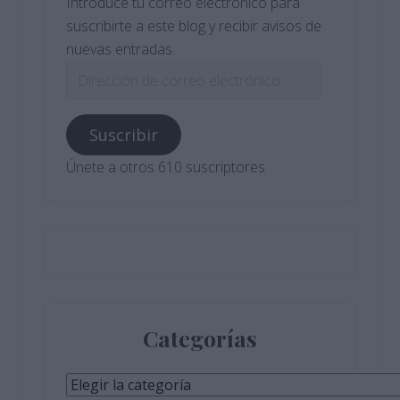
Introduce tu correo electrónico para
suscribirte a este blog y recibir avisos de
nuevas entradas.
Dirección
de
correo
Suscribir
electrónico
Únete a otros 610 suscriptores
Categorías
Categorías