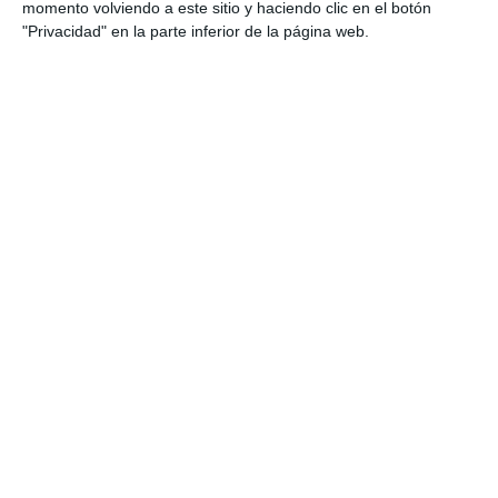
Categoría:
Selectividad
,
Selectividad Música y Artes
momento volviendo a este sitio y haciendo clic en el botón
Escénicas
,
Sin categoría
"Privacidad" en la parte inferior de la página web.
Etiqueta:
análisis crítico
,
análisis escénico
,
Artes escénicas
,
artes vivas
,
Bachillerato
,
competencias LOMLOE
,
creación
escénica
,
danza
,
dramaturgia
,
Educación
,
educación
artística
,
educación secundaria
,
ejercicios
,
ESO
,
estudiar
,
expresión corporal
,
lenguaje teatral
,
modelos de examen
,
obligatoria
,
PAU 2026
,
performance
,
práctica escénica
,
puesta en escena
,
RECURSOS
,
recursos educativos
,
repasar
,
SECUNDARIA
,
Selectividad
,
simulacro de examen
,
teatro