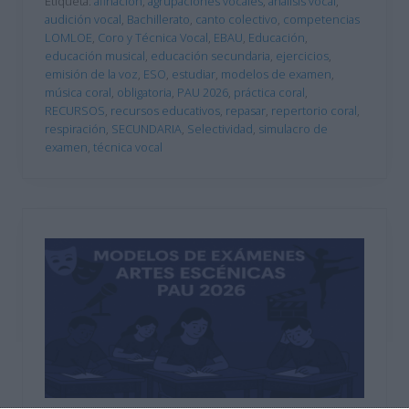
Etiqueta:
afinación
,
agrupaciones vocales
,
análisis vocal
,
audición vocal
,
Bachillerato
,
canto colectivo
,
competencias
LOMLOE
,
Coro y Técnica Vocal
,
EBAU
,
Educación
,
educación musical
,
educación secundaria
,
ejercicios
,
emisión de la voz
,
ESO
,
estudiar
,
modelos de examen
,
música coral
,
obligatoria
,
PAU 2026
,
práctica coral
,
RECURSOS
,
recursos educativos
,
repasar
,
repertorio coral
,
respiración
,
SECUNDARIA
,
Selectividad
,
simulacro de
examen
,
técnica vocal