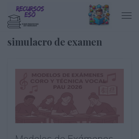
Menu
Saltar
Saltar
al
a
Men
contenido
la
principal
barra
Tu
lateral
blog
simulacro de examen
de
principal
educación
Modelos de Exámenes