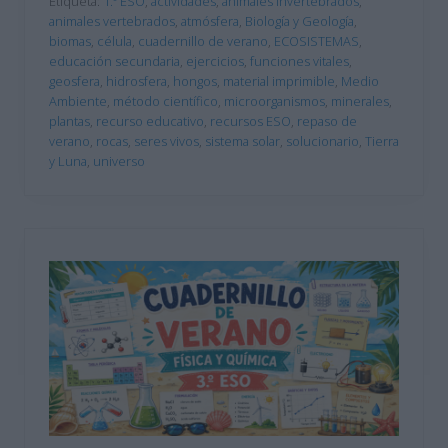
Etiqueta:
1.º ESO
,
actividades
,
animales invertebrados
,
animales vertebrados
,
atmósfera
,
Biología y Geología
,
biomas
,
célula
,
cuadernillo de verano
,
ECOSISTEMAS
,
educación secundaria
,
ejercicios
,
funciones vitales
,
geosfera
,
hidrosfera
,
hongos
,
material imprimible
,
Medio
Ambiente
,
método científico
,
microorganismos
,
minerales
,
plantas
,
recurso educativo
,
recursos ESO
,
repaso de
verano
,
rocas
,
seres vivos
,
sistema solar
,
solucionario
,
Tierra
y Luna
,
universo