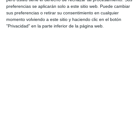
Etiqueta:
3.º ESO
,
actividades
,
átomo
,
cambios de estado
,
preferencias se aplicarán solo a este sitio web. Puede cambiar
cifras significativas
,
circuitos eléctricos
,
concentración
,
sus preferencias o retirar su consentimiento en cualquier
cuadernillo de verano
,
disoluciones
,
educación
secundaria
,
ejercicios
,
electricidad
,
enlace químico
,
momento volviendo a este sitio y haciendo clic en el botón
estequiometría
,
Física y química
,
formulación química
,
"Privacidad" en la parte inferior de la página web.
fuerzas
,
Ley de Hooke
,
Ley de Ohm
,
leyes de los gases
,
máquinas simples
,
materia
,
material imprimible
,
método
científico
,
mezclas
,
mol
,
MRU
,
MRUA
,
notación científica
,
reacciones químicas
,
recursos ESO
,
repaso de verano
,
Sistema Internacional
,
sistema periódico
,
solubilidad
,
solucionario
,
teoría cinética