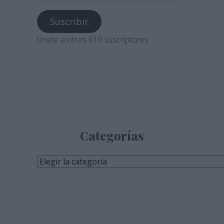
correo
Suscribir
electrónico
Únete a otros 610 suscriptores
Categorías
Categorías