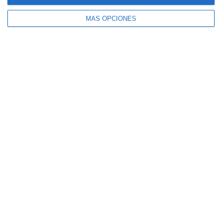
SECUNDARIA
,
STEM
,
trabajo de laboratorio
MÁS OPCIONES
Rúbrica de Resolución
de Problemas para
Física y Química en ESO
y Bachillerato