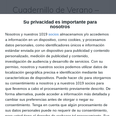
Cuadernillo de Verano –
Física y Química 3.º ESO
Su privacidad es importante para
nosotros
27 julio 2026
// by
Miguel Olivares
Nosotros y nuestros 1019
socios
almacenamos y/o accedemos
//
Dejar un comentario
a información en un dispositivo, como cookies, y procesamos
datos personales, como identificadores únicos e información
Ya está disponible este Cuadernillo de Verano de
estándar enviada por un dispositivo para publicidad y contenido
Física y Química para 3.º de ESO, un recurso
personalizado, medición de publicidad y contenido,
diseñado para que el alumnado pueda repasar
investigación de audiencia y desarrollo de servicios.
Con su
de forma completa todos los contenidos del
permiso, nosotros y nuestros socios podemos utilizar datos de
localización geográfica precisa e identificación mediante las
curso durante las vacaciones. A través de una
características de dispositivos. Puede hacer clic para otorgarnos
amplia variedad de ejercicios, problemas,
su consentimiento a nosotros y a nuestros 1019 socios para
actividades de razonamiento, interpretación de
que llevemos a cabo el procesamiento previamente descrito. De
gráficas, juegos y retos, los estudiantes …
forma alternativa, puede acceder a información más detallada y
cambiar sus preferencias antes de otorgar o negar su
consentimiento.
Tenga en cuenta que algún procesamiento de
Categoría:
3º ESO
,
3º ESO Física y Química
,
Cuadernos
sus datos personales puede no requerir de su consentimiento,
Verano
pero usted tiene el derecho de rechazar tal procesamiento. Sus