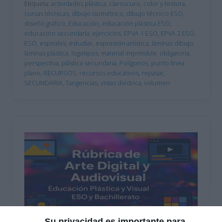
Etiqueta:
actividades plástica
,
claroscuro
,
color y textura
,
curvas técnicas
,
dibujo isométrico
,
dibujo técnico ESO
,
diseño gráfico
,
Educación
,
educación plástica ESO
,
educación secundaria
,
ejercicios
,
EPVA 1 ESO
,
EPVA 2 ESO
,
ESO
,
espirales
,
estudiar
,
expresión artística
,
láminas dibujo
,
láminas plástica
,
logotipos
,
material imprimible
,
obligatoria
,
perspectiva
,
plástica secundaria
,
Polígonos
,
punto línea
plano
,
RECURSOS
,
recursos educativos
,
repasar
,
SECUNDARIA
,
Tangencias
,
vistas diédrica
,
volumen
Su privacidad es importante para