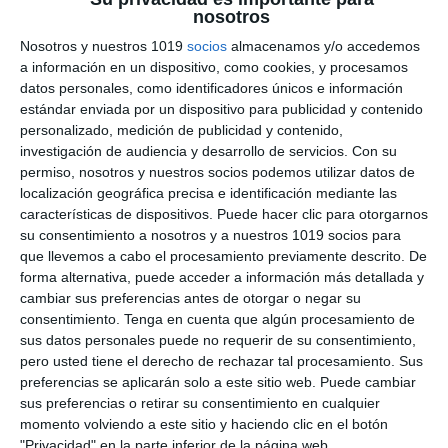
nosotros
Rúbrica Arte Digital y
Nosotros y nuestros 1019
socios
almacenamos y/o accedemos
a información en un dispositivo, como cookies, y procesamos
Audiovisual para
datos personales, como identificadores únicos e información
Educación Plásticas y
estándar enviada por un dispositivo para publicidad y contenido
personalizado, medición de publicidad y contenido,
Visual en ESO y
investigación de audiencia y desarrollo de servicios.
Con su
permiso, nosotros y nuestros socios podemos utilizar datos de
Bachillerato
localización geográfica precisa e identificación mediante las
características de dispositivos. Puede hacer clic para otorgarnos
7 diciembre 2025
// by
Miguel Olivares
su consentimiento a nosotros y a nuestros 1019 socios para
//
Dejar un comentario
que llevemos a cabo el procesamiento previamente descrito. De
forma alternativa, puede acceder a información más detallada y
Esta rúbrica permite evaluar proyectos de arte
cambiar sus preferencias antes de otorgar o negar su
consentimiento.
Tenga en cuenta que algún procesamiento de
digital y creación audiovisual en la materia de
sus datos personales puede no requerir de su consentimiento,
Educación Plástica y Visual para ESO y
pero usted tiene el derecho de rechazar tal procesamiento. Sus
Bachillerato, en coherencia con el enfoque
preferencias se aplicarán solo a este sitio web. Puede cambiar
competencial de la LOMLOE. Su diseño facilita
sus preferencias o retirar su consentimiento en cualquier
momento volviendo a este sitio y haciendo clic en el botón
valorar el dominio de herramientas digitales, la
"Privacidad" en la parte inferior de la página web.